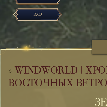
ЭХО
»
WINDWORLD | ХРО
ВОСТОЧНЫХ ВЕТР
З