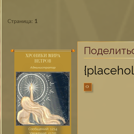
Страница:
1
Поделить
ХРОНИКИ МИРА
ВЕТРОВ
{placehol
Администратор
0
Сообщений:
1214
Уважение:
+1251