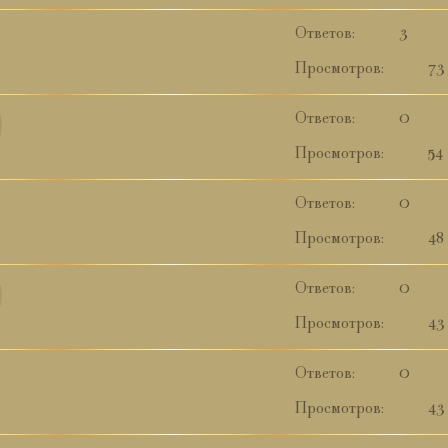
3
73
0
54
0
48
0
43
0
43