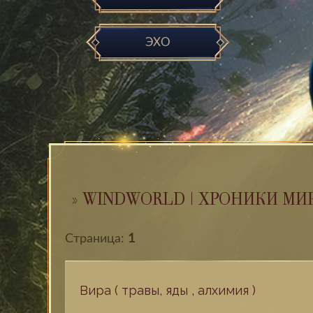
ЭХО
»
WINDWORLD | ХРОНИКИ МИ
Страница:
1
Вира ( травы, яды , алхимия )