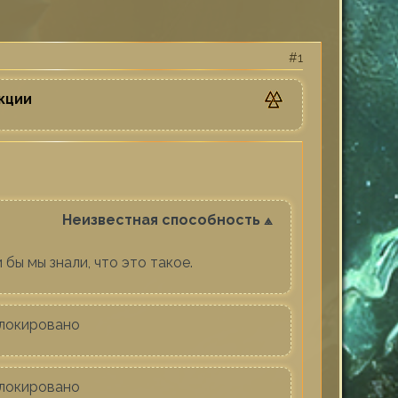
1
кции
Неизвестная способность ⟁
 бы мы знали, что это такое.
локировано
локировано