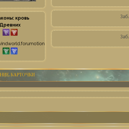
Заб
коны: кровь
Древних
Заб
НИЕ КАРТОЧКИ