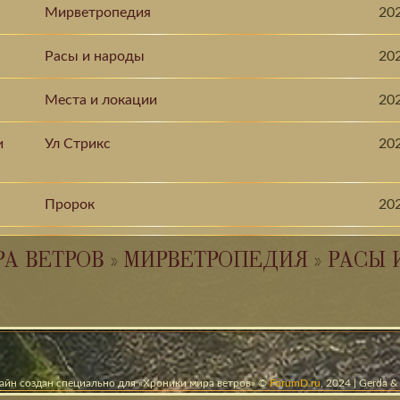
Мирветропедия
20
Расы и народы
20
Места и локации
20
и
Ул Стрикс
20
Пророк
20
РА ВЕТРОВ
»
МИРВЕТРОПЕДИЯ
»
РАСЫ 
айн создан специально для «Хроники мира ветров» ©
ForumD.ru
, 2024 | Gerda 