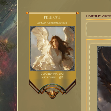
Поделиться
20
РИНГСУЛ
Богиня-Создательница
Сообщений:
102
Уважение:
+397