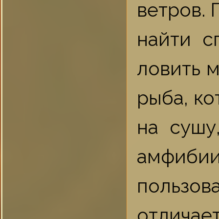
ветров. 
найти с
ловить м
рыба, ко
на сушу
амфиб
пользов
отлича