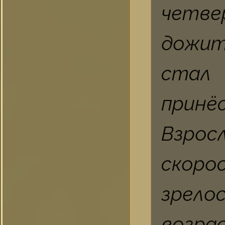
четве
дожит
стал
принё
Взрос
скоро
зрел
возра