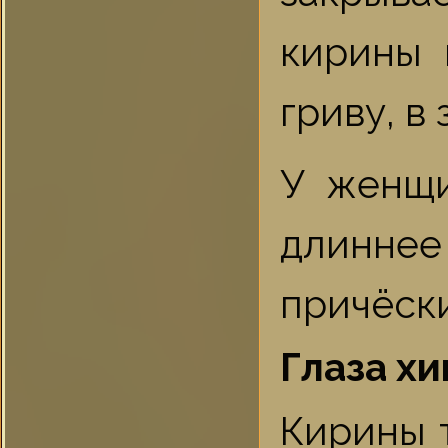
кирины 
гриву, в
У женщи
длинне
причёски
Глаза х
Кирины 