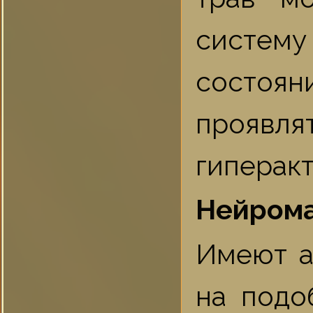
систему
состояни
проявля
гиперакт
Нейрома
Имеют а
на подо