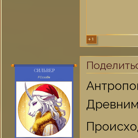
+1
Поделить
СИЛЬВЕР
FСсззВв
Антроп
Древним
Происхо