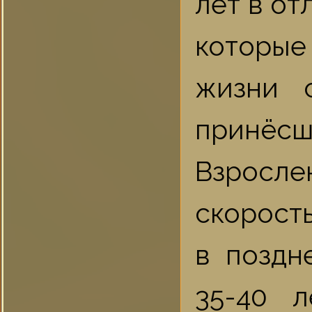
лет в от
которые
жизни 
принёсш
Взросл
скорость
в поздн
35-40 