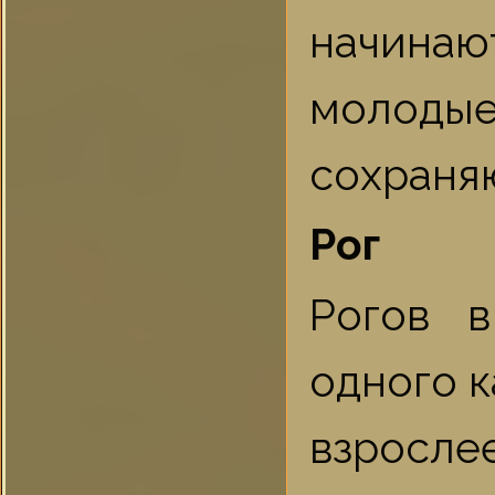
начинаю
молоды
сохраняю
Рог
Рогов 
одного к
взросле