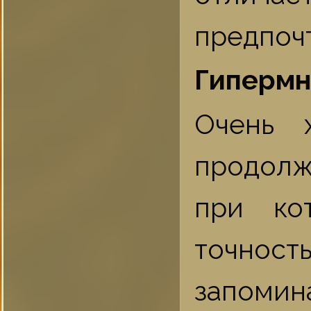
предпоч
Гипермн
Очень 
продолж
при ко
точнос
запомин