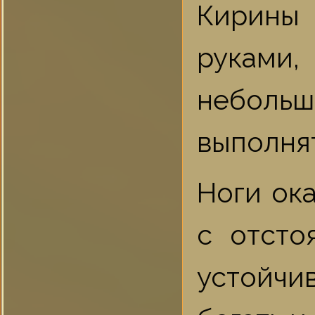
Кирины
руками,
небольш
выполня
Ноги ок
с отсто
устойчив