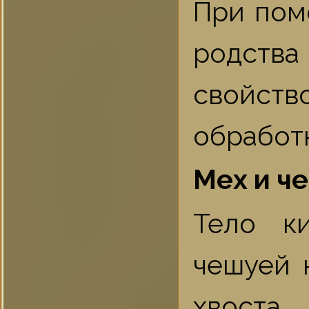
При пом
родства
свойст
обработк
Мех и ч
Тело к
чешуей 
хвоста.