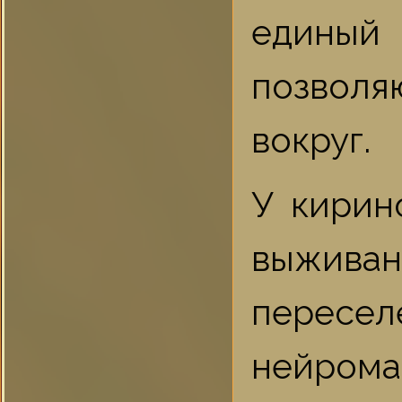
единый
позволя
вокруг.
У кирин
выжива
пересе
нейрома