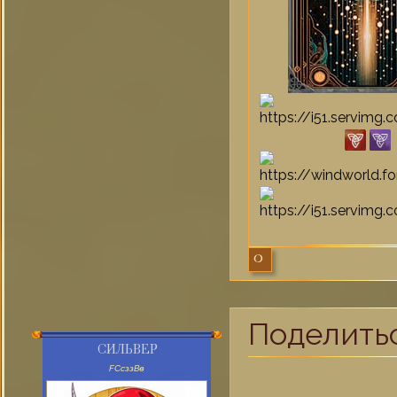
0
Поделить
СИЛЬВЕР
FСсззВв