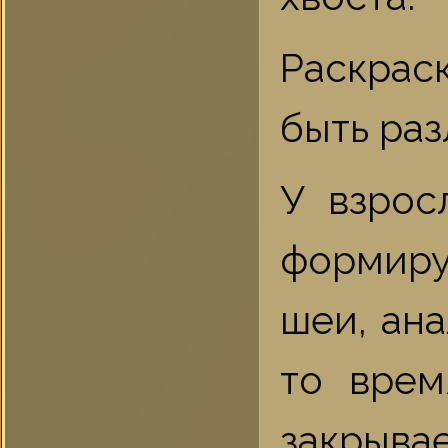
Раскрас
быть раз
У взрос
формиру
шеи, ана
то врем
закрыва