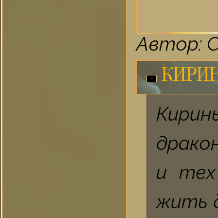
Автор: 
КИРИ
Кири
драко
и тех
жить 