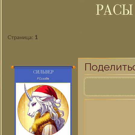
РАСЫ
Страница:
1
Поделить
СИЛЬВЕР
FСсззВв