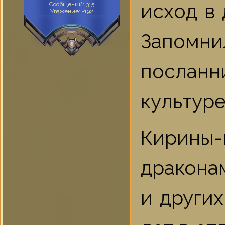
исход в
Сообщений:
315
Уважение:
+192
Запомни
посланн
культуре
Кирин
дракона
и других