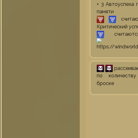
+ 3 Автоуспеха 
памяти
считаю
Критический усп
считаютс
рассеива
по количест
броске