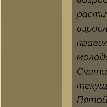
расти
взрос
прави
молодо
Счита
текущ
Пятой