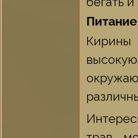
бегать 
Питание
Кирины
высок
окружаю
различн
Интерес
трав мо