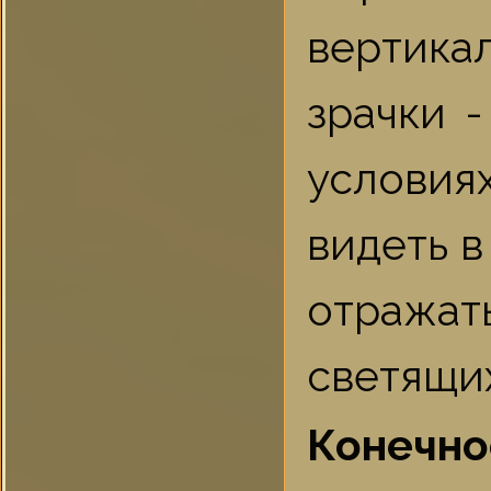
вертик
зрачки 
услови
видеть в
отража
светящих
Конечно