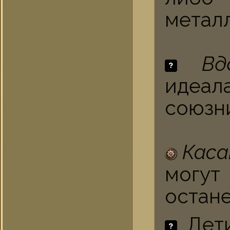
метал
Вд
идеал
союзн
Каса
могут
остане
Дети