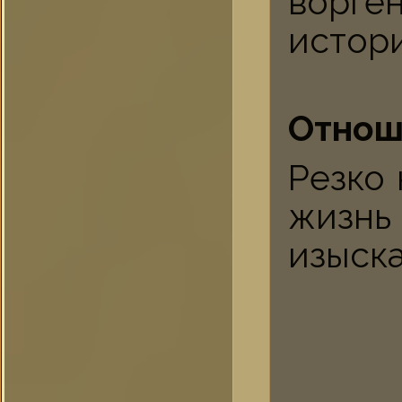
ворге
истори
Отнош
Резко
жизнь
изыска