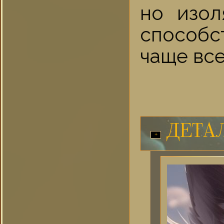
но изол
способс
чаще все
ДЕТА