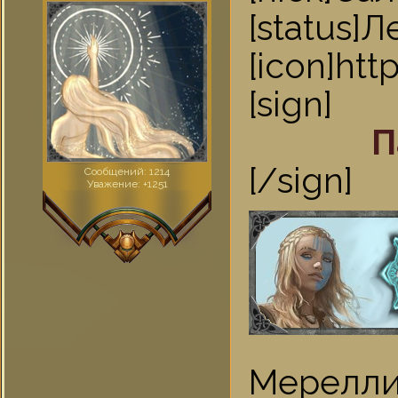
[statu
[icon]ht
[sign]
П
[/sign]
Сообщений:
1214
Уважение:
+1251
Мерелл