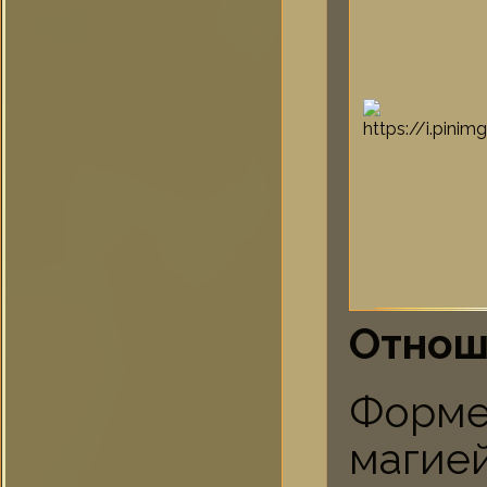
Отнош
Форм
магие