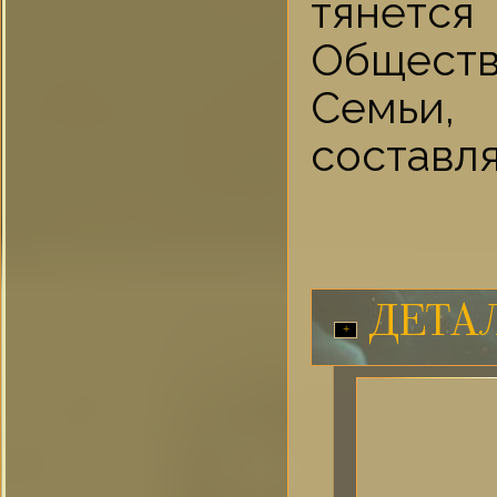
тянетс
Общест
Семьи, 
составл
ДЕТА