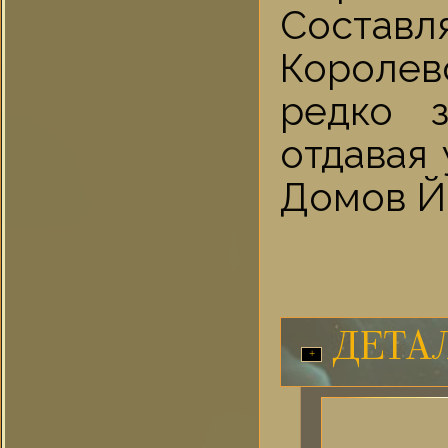
Состав
Королев
редко 
отдавая
Домов Й
ДЕТА