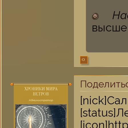
На
высшей
0
Поделить
ХРОНИКИ МИРА
ВЕТРОВ
[nick]
Администратор
[statu
[icon]ht