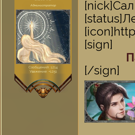
[nick]
Администратор
[statu
[icon]ht
[sign]
П
[/sign]
Сообщений:
1214
Уважение:
+1251