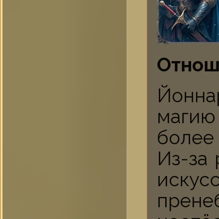
Отнош
Йонна
магию
более
Из-за 
иск
прене