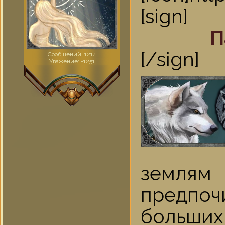
[sign]
П
[/sign]
Сообщений:
1214
Уважение:
+1251
земл
предпоч
больших