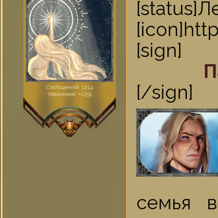
[statu
[icon]ht
[sign]
П
[/sign]
Сообщений:
1214
Уважение:
+1251
семья в