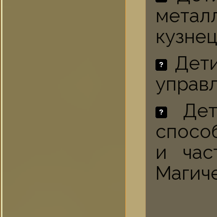
метал
кузнец
Дети
управ
Дети
спосо
и час
Магич