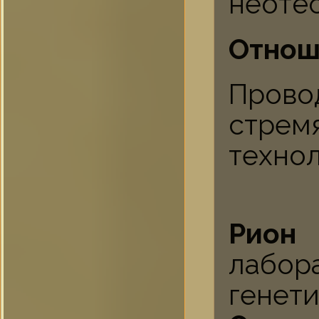
неотё
Отнош
Прово
стрем
технол
Рион
-
лабор
генет