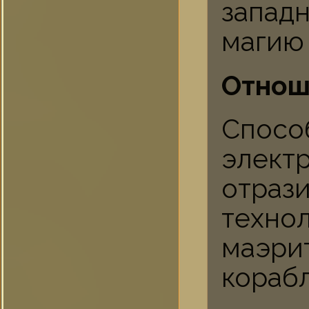
запад
магию
Отнош
Спо
элект
отраз
техно
маэри
корабл