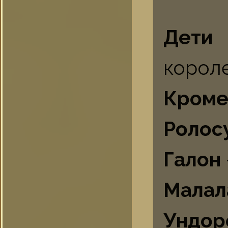
Дети
корол
Кром
Ролос
Галон
Малал
Ундо