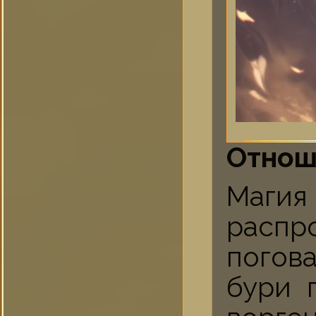
Отнош
Маги
расп
погов
бури 