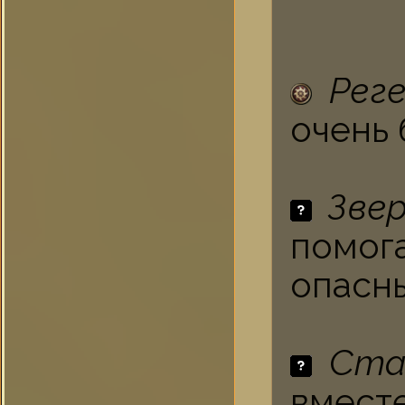
Рег
очень 
Зве
помог
опасны
Ста
вместе