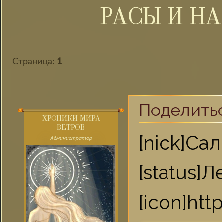
РАСЫ И Н
Страница:
1
Поделить
ХРОНИКИ МИРА
ВЕТРОВ
[nick]
Администратор
[statu
[icon]ht