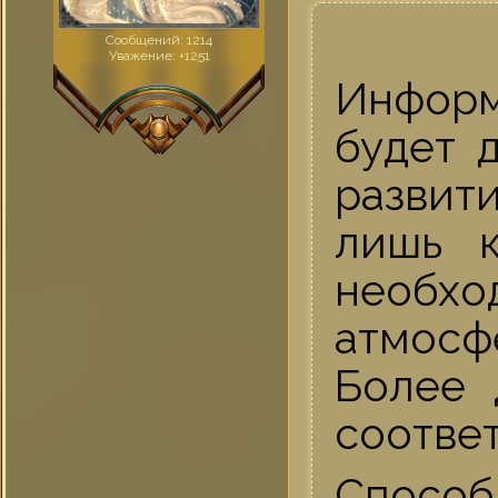
Сообщений:
1214
Уважение:
+1251
Информ
будет 
развит
лишь к
необх
атмосф
Более 
соотве
Способ