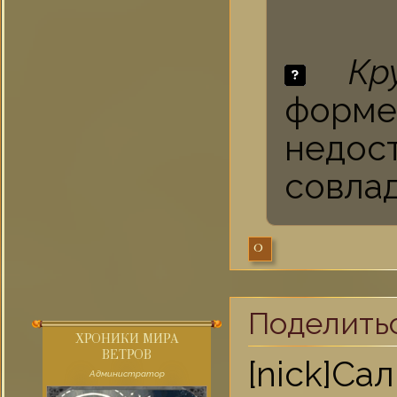
Кр
форме
недос
совлад
0
Поделить
ХРОНИКИ МИРА
ВЕТРОВ
[nick]
Администратор