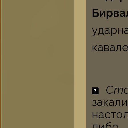
Бирв
ударн
кавале
Сто
закал
насто
либ