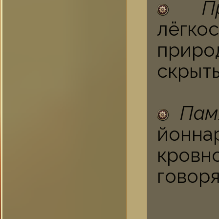
П
лёгк
приро
скрыты
Пам
йонна
кровн
говоря