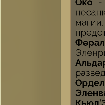
Око
- 
несан
магии
предст
Фера
Эленр
Альд
развед
Орде
Эленв
Кьюл