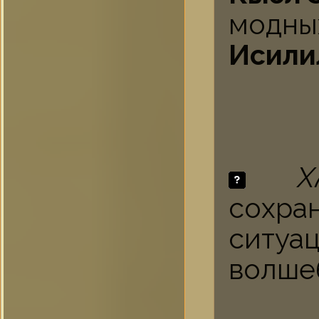
модны
Исили
Х
сохр
ситуа
волше