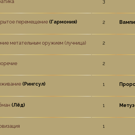
атика
3
крытое перемещение
(Гармония)
2
Вампир
ние метательным оружием (лучница)
2
норечие
2
ыживание
(Pингсул)
1
Проро
бман
(Лёд)
1
Метузе
овизация
1