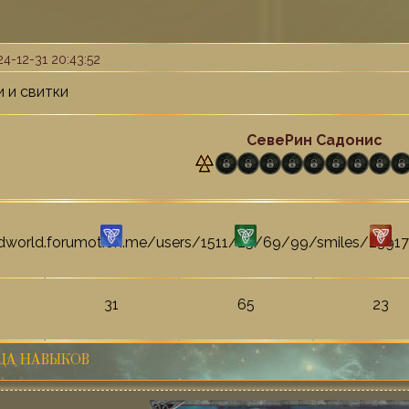
4-12-31 20:43:52
 и свитки
СевеРин Садонис
31
65
23
ЦА НАВЫКОВ