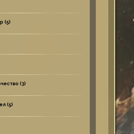
 (5)
чество (3)
л (5)