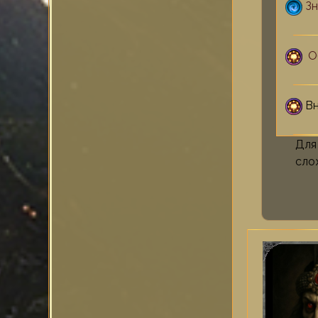
Зн
О
Вн
Для
сло