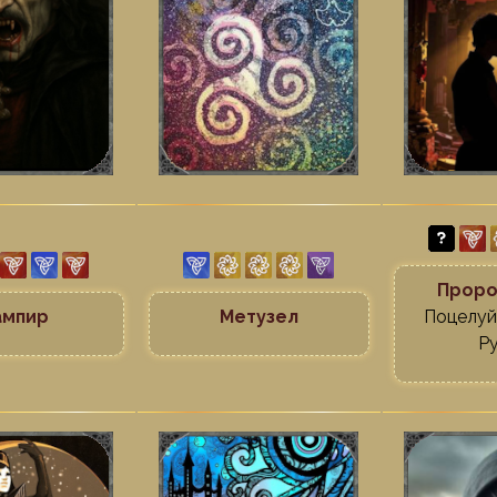
Проро
ампир
Метузел
Поцелуй
Р