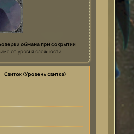
роверки обмана при сокрытии
имо от уровня сложности.
Свиток (Уровень свитка)