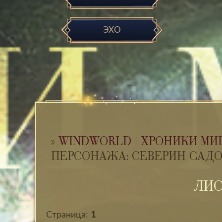
ЭХО
»
WINDWORLD | ХРОНИКИ МИ
ПЕРСОНАЖА: СЕВЕРИН САД
ЛИС
Страница:
1