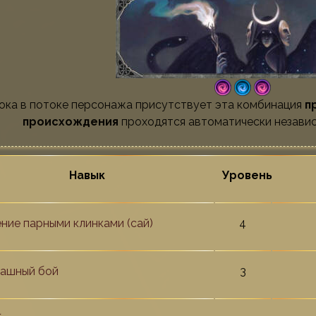
ока в потоке персонажа присутствует эта комбинация
п
происхождения
проходятся автоматически независ
Навык
Уровень
ние парными клинками (сай)
4
ашный бой
3