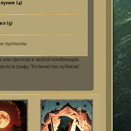
луние (4)
л (5)
ок пустоты
в или свитков в любой комбинации,
сло в графу "Количество кубиков".