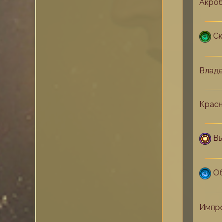
Акроб
С
Владе
Крас
В
О
Импр