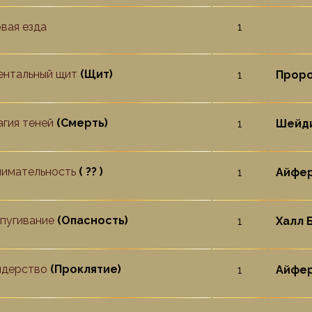
вая езда
1
нтальный щит
(Щит)
1
Проро
гия теней
(Смерть)
1
Шейди
имательность
( ?? )
1
Айфер
пугивание
(Опасность)
1
Халл Б
идерство
(Проклятие)
1
Айфер