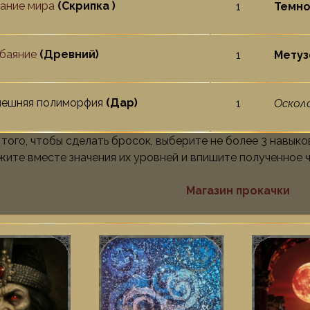
ание мира
(Скрипка )
1
Темно
баяние
(Древний)
1
Метузе
ешняя полиморфия
(Дар)
1
Оскол
 того, чтобы сделать бросок, выберите не более 3 навыко
жите вместе значения их уровней и впишите полученное чи
Магазин прокачки