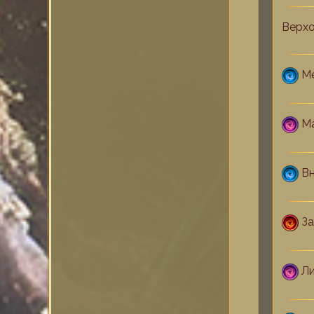
Верхо
Ме
Ма
Вн
За
Л