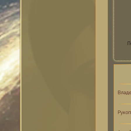
П
Владе
Рукоп