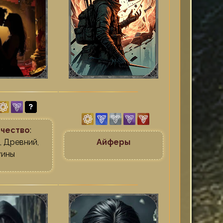
чество
:
, Древний,
Айферы
уины