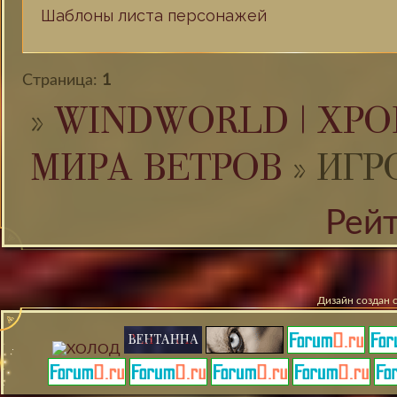
Шаблоны листа персонажей
Страница:
1
»
WINDWORLD | ХРО
МИРА ВЕТРОВ
»
ИГР
Рей
Дизайн создан 