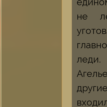
едино
не л
уготов
главн
леди.
Агель
другие
входи