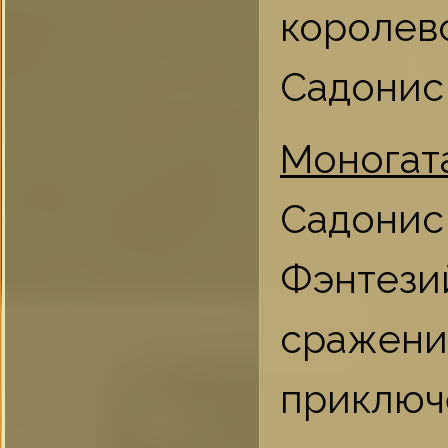
короле
Садонис 
Моногат
Садонис
Фэнтез
сраже
приключ