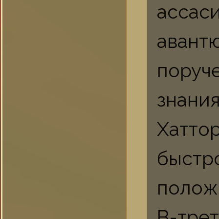
ассас
авант
пору
знани
Хатто
быст
полож
В-тре