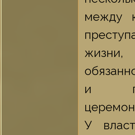
между к
престу
жизни,
обязанн
и под
церемон
У влас