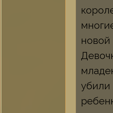
корол
многи
новой 
Дево
младе
убил
ребе