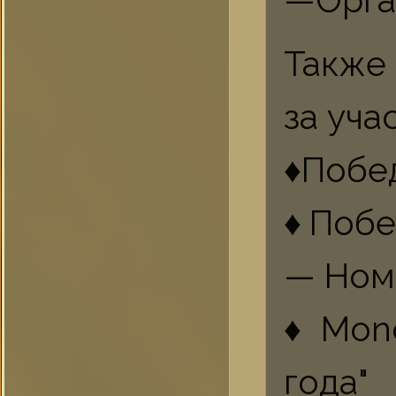
—Орга
Также
за уча
♦Побе
♦Побе
— Ном
♦Mono
года"