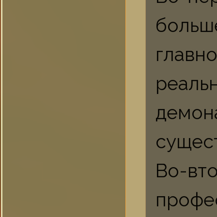
больше
главн
реаль
демон
сущес
Во-в
профе