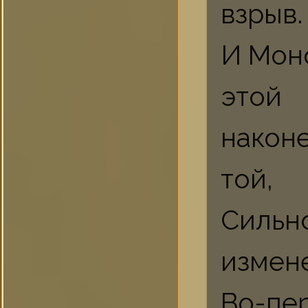
взрыв.
И Моно
этой 
након
той, 
Силь
измене
Во-пе