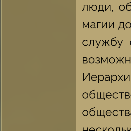
люди, о
магии до
службу 
возможно
Иерарх
общест
общес
несколь