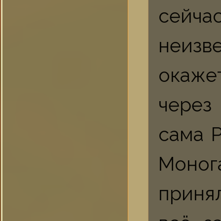
сейча
неизв
окаже
через
сама 
Моног
приня