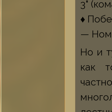
3" (ко
♦Побе
— Ном
Но и т
как т
част
много