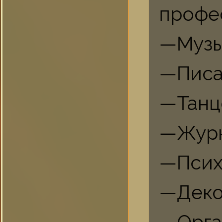
профес
—Музы
—Писа
—Танц
—Журн
—Псих
—Деко