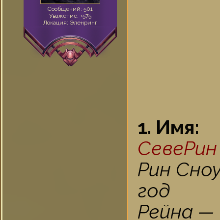
Сообщений:
501
Уважение:
+575
Локация:
Эленринг
1. Имя:
СевеРин
Рин Сно
год
Рейна — 