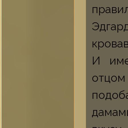
прави
Эдгар
кровав
И име
отцом
подоб
дамам