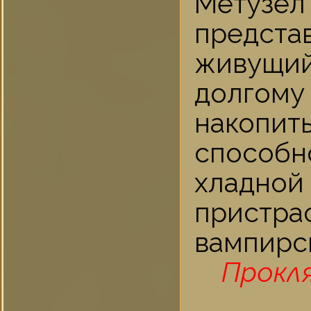
Метузе
предста
живущи
долгом
накопит
способн
хладно
пристра
вампирс
Прокл