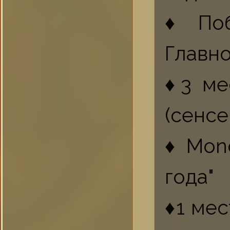
♦Поб
Главно
♦3 ме
(сенсе
♦Mono
года"
♦1 ме