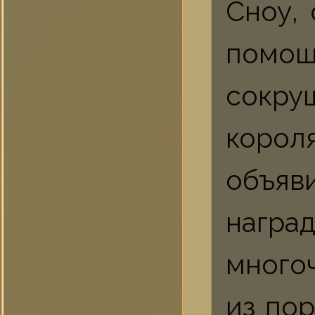
Сноу,
помощ
сокру
корол
объяв
наград
много
из по