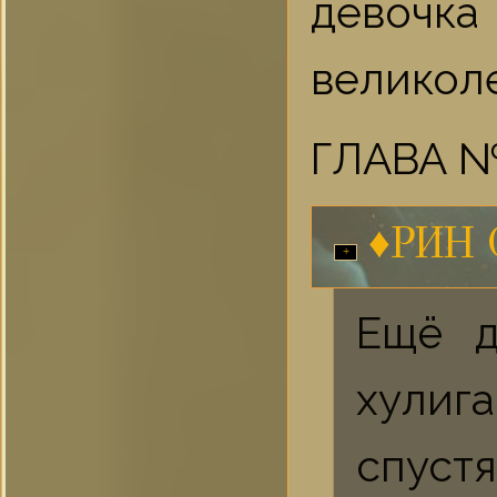
девочк
великоле
ГЛАВА №
♦РИН
Ещё д
хулиг
спустя