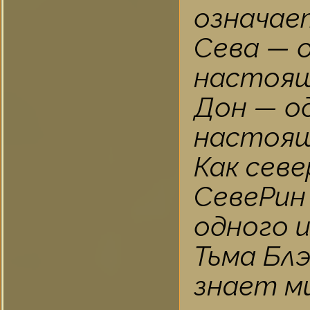
означае
Сева — 
настоящ
Дон — о
настоящ
Как сев
СевеРин
одного 
Тьма Бл
знает м