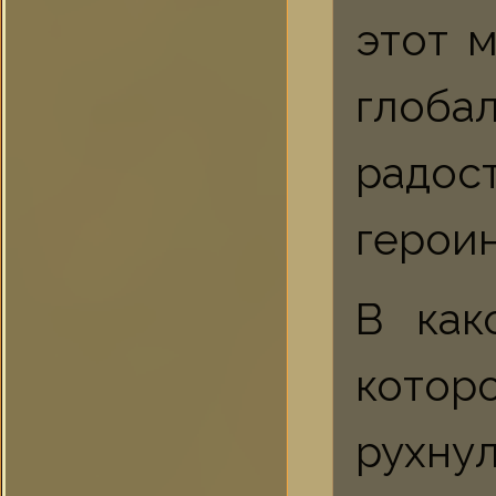
этот 
глоба
радос
героин
В как
котор
рухну