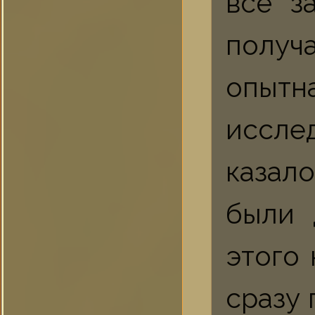
всё з
получ
опыт
иссле
казал
были 
этого 
сразу