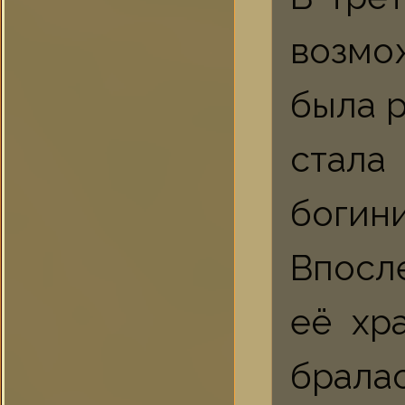
возмо
была 
стала
богин
Впосл
её хр
брала