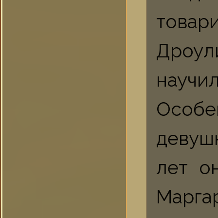
товар
Дроул
научил
Особ
девушк
лет о
Марга