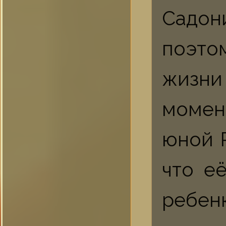
Садон
поэто
жизни
момен
юной 
что е
ребе