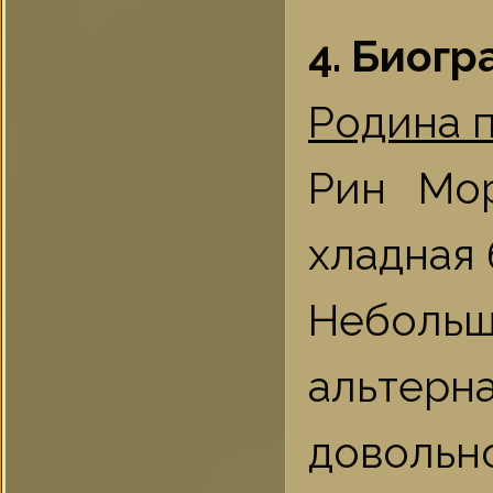
4. Биогр
Родина 
Рин Мо
хладная 
Небол
альтерн
довольн