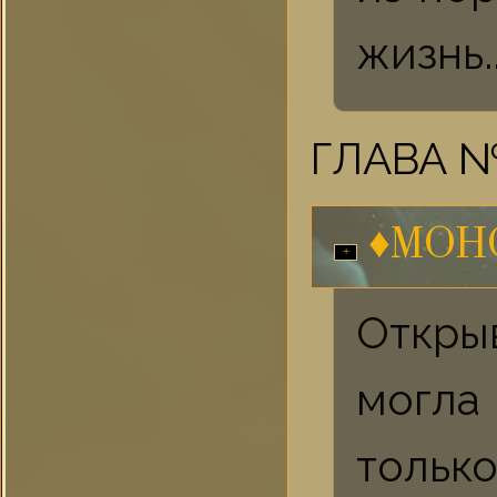
жизнь..
ГЛАВА №
♦МОН
Откры
могла
тольк