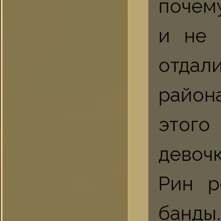
почем
и не 
отдал
района
этого
девоч
Рин р
банд