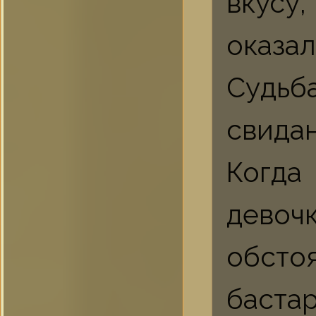
вкусу,
оказал
Судьб
свида
Когда
девоч
обсто
баста