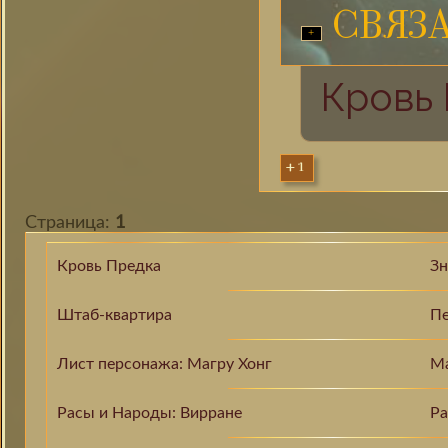
СВЯЗ
Кровь
+1
Страница:
1
Кровь Предка
Зн
Штаб-квартира
Пе
Лист персонажа: Магру Хонг
Ма
Расы и Народы: Вирране
Ра