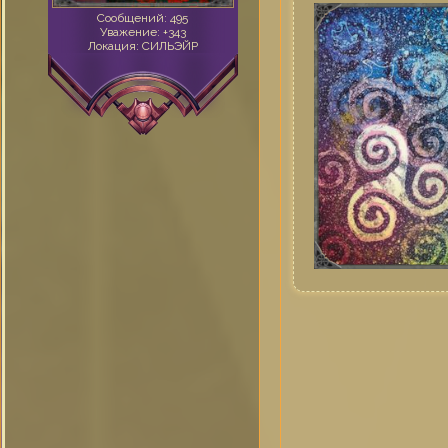
Сообщений:
495
Уважение:
+343
Локация:
СИЛЬЭЙР