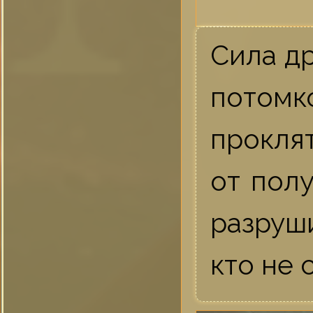
Сила др
потомк
прокля
от пол
разруш
кто не 