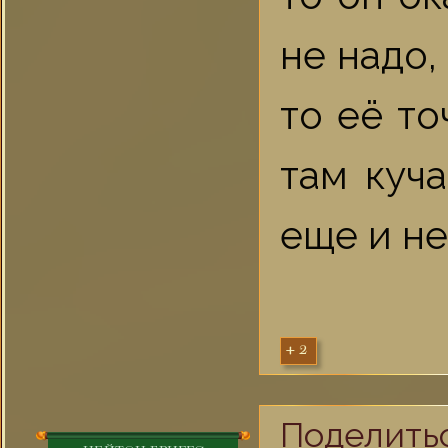
не надо,
то её то
там куч
еще и не
+2
Поделить