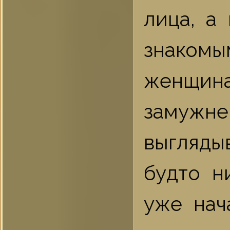
лица, а
знаком
женщин
замужн
выгляды
будто н
уже нач