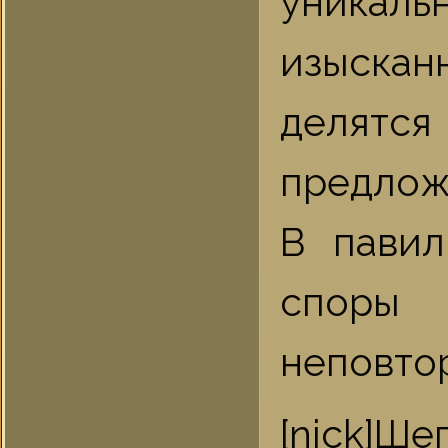
уникал
изыскан
делятся
предлож
В павил
споры 
неповто
[nick]Ше