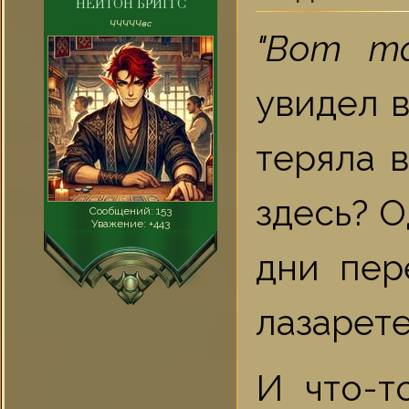
НЕЙТОН БРИГГС
ЧЧЧЧЧвс
"Вот та
увидел в
теряла 
здесь? 
Сообщений:
153
Уважение:
+443
дни пер
лазарет
И что-т