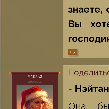
знаете,
Вы хот
господи
+3
Поделить
MARAAS
gAЮЮЮUЗ
-
Нэйтан
Она бы