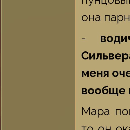
она парн
-
води
Сильвера
меня оч
вообще п
Мара по
то он о