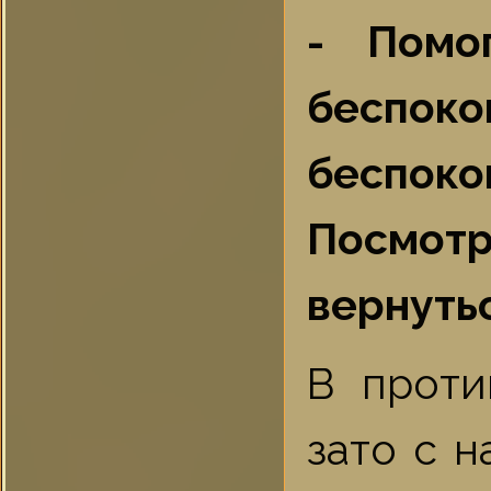
- Помо
беспок
беспок
Посмотр
вернуться
В проти
зато с 