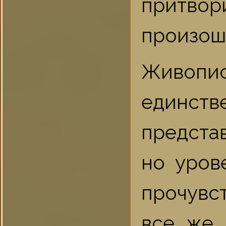
притво
произошл
Живопи
единст
предста
но уров
прочувс
все же 