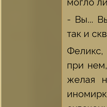
могло ли
- Вы... 
так и ск
Феликс,
при нем,
желая н
иномирку