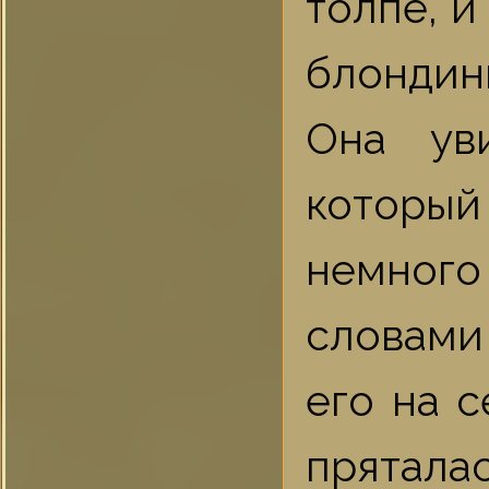
толпе, и
блондинк
Она ув
которы
немного 
словами
его на 
прятала