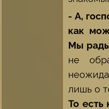
- А, гос
как мож
Мы рады
не обр
неожида
лишь о т
То есть