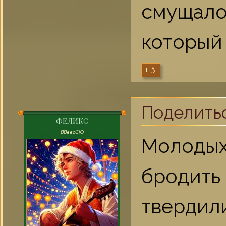
смущал
который 
+3
Поделить
ФЕЛИКС
ВВввсСЮ
Молоды
бродить 
тверди