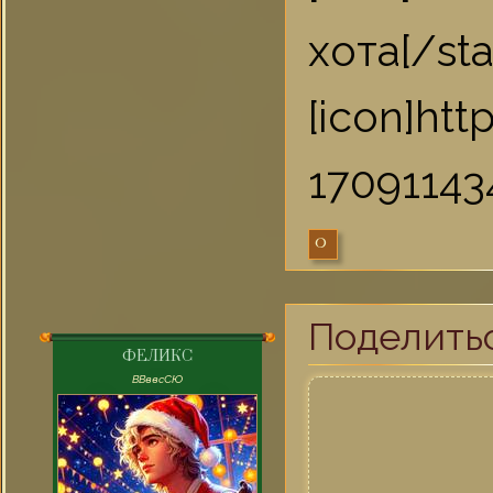
хота[/sta
[icon]ht
170911434
0
Поделить
ФЕЛИКС
ВВввсСЮ