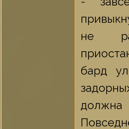
- завс
привыкн
не ра
приоста
бард ул
задорн
должна
Повсед