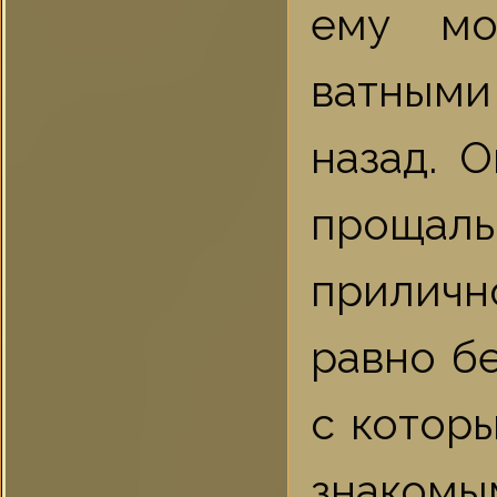
ему мо
ватными
назад. 
прощал
приличн
равно б
с которы
знакомы