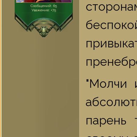
сторон
Сообщений:
65
Уважение:
+75
беспоко
привыка
пренебр
"Молчи 
абсолю
парень 