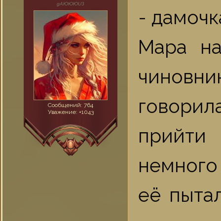
gAЮЮЮUЗ
- дамочк
Мара на
чиновни
говорила
Сообщений:
764
Уважение:
+1043
прийти
немного
её пыта