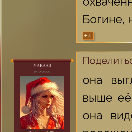
охвачен
Богине, 
+3
Поделить
MARAAS
gAЮЮЮUЗ
она выг
выше её
она вид