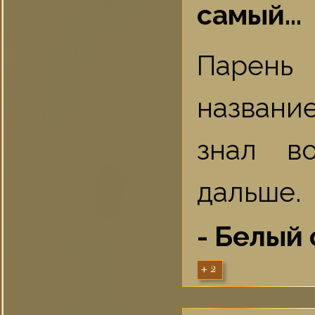
самый...
Парень 
названи
знал в
дальше.
- Белый
+2