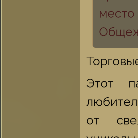
место
Общеж
Торговые
Этот п
любител
от све