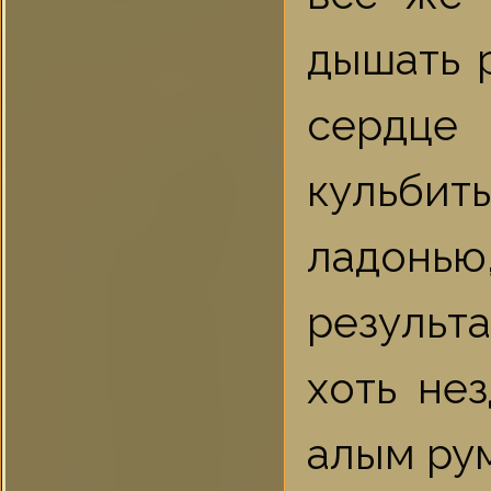
дышать р
сердце
кульби
ладонь
результа
хоть не
алым ру