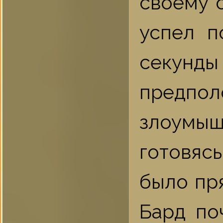
своему 
успел п
секунды
пред
злоумыш
готовяс
было пр
Бард по