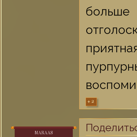
больше
отголо
приятна
пурпурн
воспоми
+2
Поделить
MARAAS