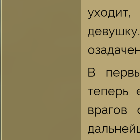
уходит
девушку
озадачен
В перв
теперь 
врагов 
дальне