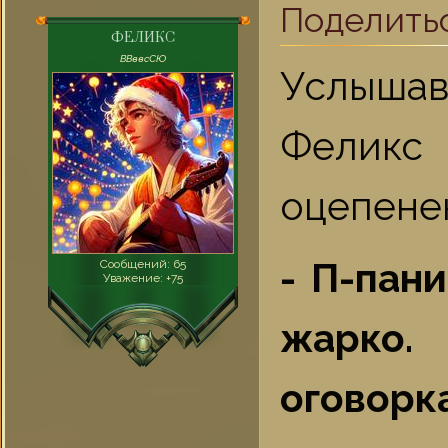
Поделить
ФЕЛИКС
ВВввсСЮ
Услышав
Феликс
оцепенен
- П-пани
Сообщений:
65
Уважение:
+75
жарко.
оговорк