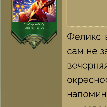
Сообщений:
65
Уважение:
+75
Феликс 
сам не з
вечерняя
окресно
напомин