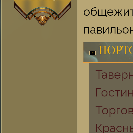
общежит
павильон
ПОРТ
Тавер
Гости
Торго
Красн