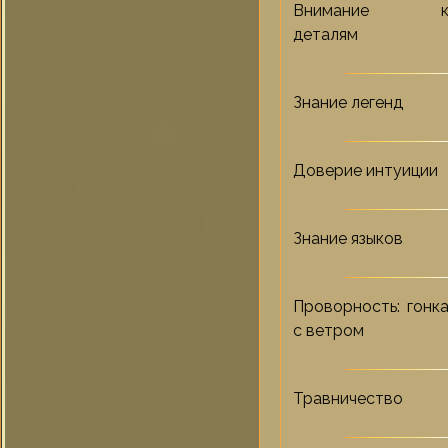
Внимание 
деталям
Знание легенд
Доверие интуиции
Знание языков
Проворность: гонк
с ветром
Травничество