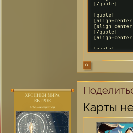
[/quote]

[quote]

[align=center
[align=center
[/quote]

[align=center
[quote]

Штрафы активн
[/quote]
0
Поделить
ХРОНИКИ МИРА
ВЕТРОВ
Карты н
Администратор