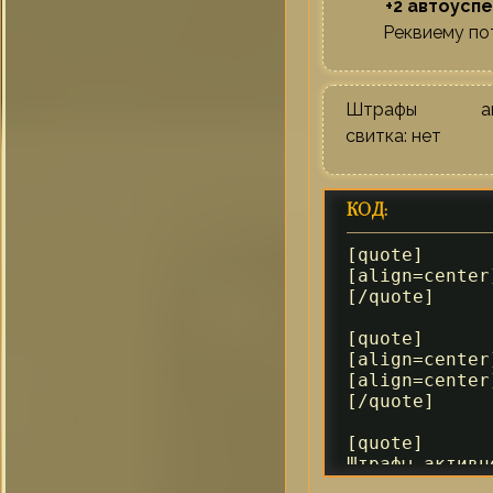
+2 автоусп
Реквиему по
Штрафы акт
свитка: нет
КОД:
[quote]

[align=center
[/quote]

[quote]

[align=center
[align=center
[/quote]

[quote]

Штрафы активн
[/quote]