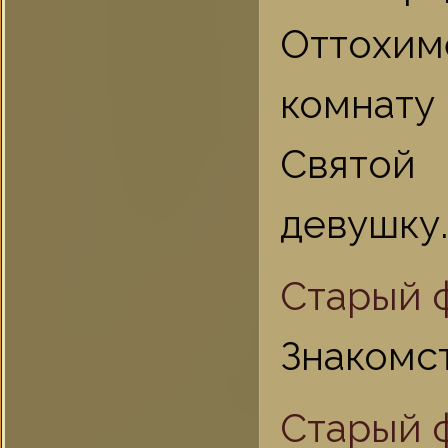
Оттохи
комнат
Святой
девушку.
Старый ф
Знакомст
Старый ф