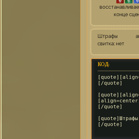
восстанавливае
конце сце
Штрафы акт
свитка: нет
КОД:
[quote][align
[/quote]

[quote][align
[align=center
[/quote]

[quote]Штрафы
[/quote]