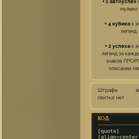
+ 1 автоуспех
музыки
+ 4 кубика
к з
легенд
+ 2 успеха
к з
легенд за кажд
знаков ПРОР
описании ле
Штрафы акт
свитка: нет
КОД:
[quote]

[align=center