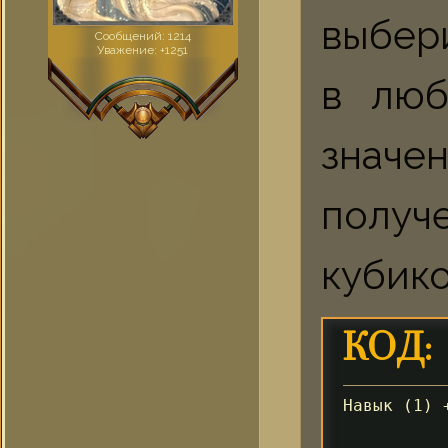
выбери
Сообщений:
1214
Уважение:
+1251
в люб
знач
получ
кубико
КОД:
Навык (1) 