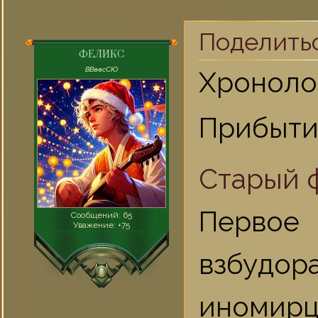
Поделить
ФЕЛИКС
ВВввсСЮ
Хроноло
Прибыти
Старый ф
Первое
Сообщений:
65
Уважение:
+75
взбудор
иномир