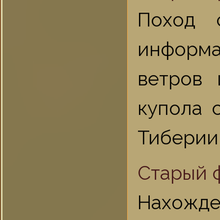
Поход 
информа
ветров 
купола 
Тиберии
Старый 
Нахожден