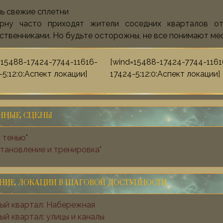
нь свежие сплетни
рну часто приходят жители соседних кварталов от
ственниками. Но будьте осторожны, не все понимают ме
=15488-17424-7744-11616-
[wind=15488-17424-7744-1161
-5:12:0:Аспект локации]
17424-5:12:0:Аспект локации]
ННЫЕ СЦЕНЫ
с тенью"
тановление и тренировка"
НИЕ ЛОКАЦИИ В ШАГОВОЙ ДОСТУПНОСТИ
ый квартал: Набережная
й квартал: улицы и каналы