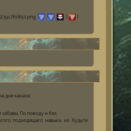
(
)
на дне канала
забавы. По поводу и без.
гого подходящего навыка, но будьте