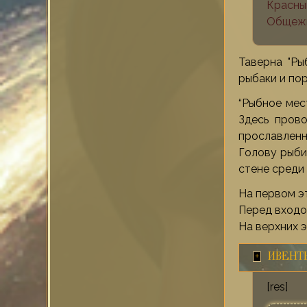
Красны
Общежи
Таверна "Ры
рыбаки и по
“Рыбное мес
Здесь пров
прославленн
Голову рыби
стене среди 
На первом э
Перед входом
На верхних 
ИВЕНТ
[res]