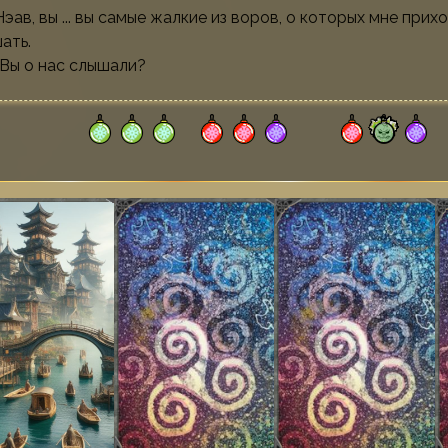
 Нэав, вы ... вы самые жалкие из воров, о которых мне прих
ать.
 Вы о нас слышали?