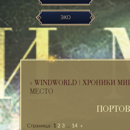
ЭХО
»
WINDWORLD | ХРОНИКИ МИ
МЕСТО
ПОРТОВ
Страница:
1
2
3
…
14
»