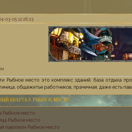
4-03-05 12:26:23
ум
ти Рыбное место это комплекс зданий, база отдыха про
тиница, общежитье работников, прачечная, даже есть пав
ВЫЙ КВАРТАЛ: РЫБНОЕ МЕСТО
а Рыбное место
ица Рыбное место
ый павильон Рыбное место