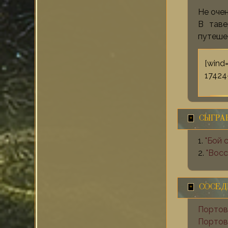
Не оче
В таве
путеше
[wind
17424
СЫГРА
1.
"Бой 
2.
"Восс
СОСЕД
Портов
Портовы