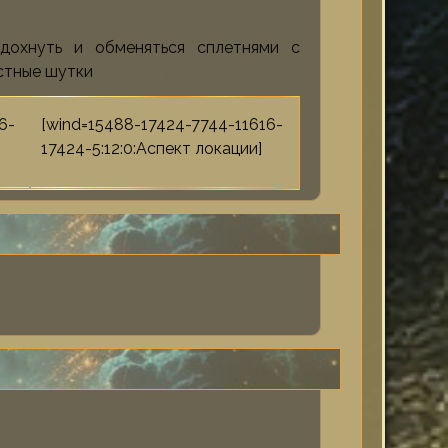
дохнуть и обменяться сплетнями с
стные шутки
6-
[wind=15488-17424-7744-11616-
17424-5:12:0:Аспект локации]