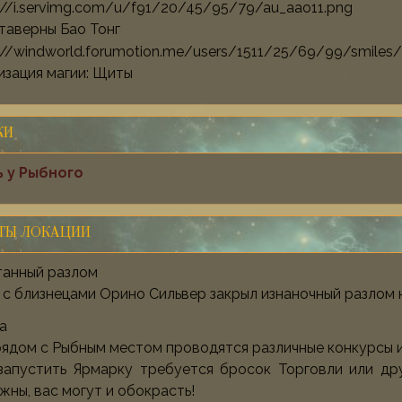
таверны Бао Тонг
изация магии: Щиты
КИ
 у Рыбного
ТЫ ЛОКАЦИИ
танный разлом
с близнецами Орино Сильвер закрыл изнаночный разлом 
а
ядом с Рыбным местом проводятся различные конкурсы и 
запустить Ярмарку требуется бросок Торговли или дру
ны, вас могут и обокрасть!