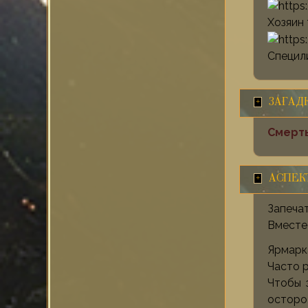
Хозяин 
Специл
ЗАГАД
Смерть
АСПЕК
Запеча
Вместе 
Ярмарк
Часто р
Чтобы 
осторож