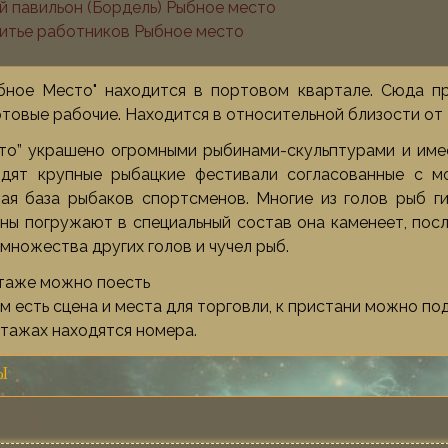
й павильон (Бордель) Рыбное место
тье работников Рыбное место
бное Место" находится в портовом квартале. Сюда пр
ртовые рабочие. Находится в относительной близости от
то” украшено огромными рыбинами-скульптурами и име
одят крупные рыбацкие фестивали согласованные с м
ая база рыбаков спортсменов. Многие из голов рыб г
ны погружают в специальный состав она каменеет, пос
множества других голов и чучел рыб.
таже можно поесть
 есть сцена и места для торговли, к пристани можно под
этажах находятся номера.
Ы