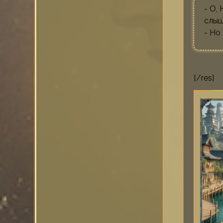
- О,
слыш
- Но
[/res]