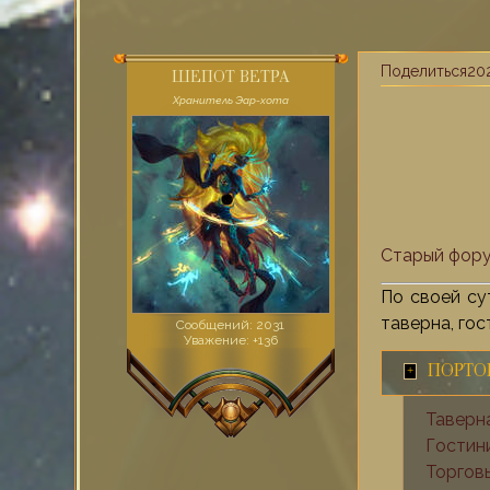
Поделиться
202
ШЕПОТ ВЕТРА
Хранитель Эар-хота
Старый фор
По своей су
таверна, гос
Сообщений:
2031
Уважение:
+136
ПОРТО
Таверн
Гостин
Торгов