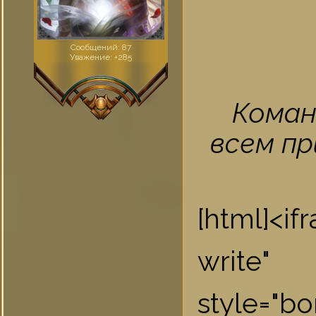
Сообщений:
87
Уважение:
+285
Коман
всем пр
[html]<i
write"
style="bo