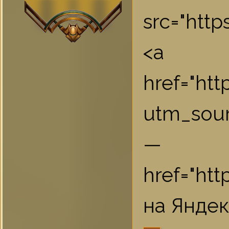
src="htt
<a
href="ht
utm_sou
href="ht
на Яндек