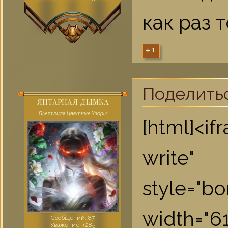
как раз 
+1
Поделить
ЯНТАРНАЯ ДЫМКА
Плетущая Цветные Узоры
[html]<i
write"
style="bo
widt
Сообщений:
87
Уважение:
+285