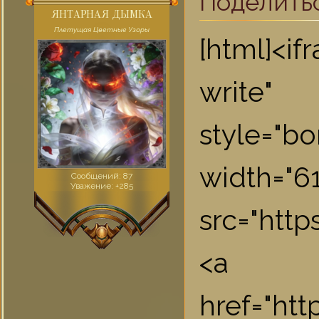
Поделить
ЯНТАРНАЯ ДЫМКА
Плетущая Цветные Узоры
[html]<i
write"
style="bo
widt
Сообщений:
87
Уважение:
+285
src="htt
<a
href="ht