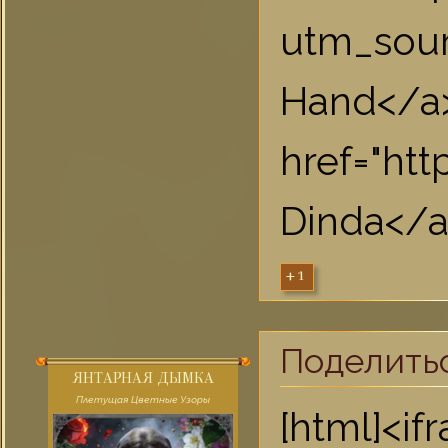
utm_sou
Ha
href="ht
Dinda</a
+1
Поделить
ЯНТАРНАЯ ДЫМКА
Плетущая Цветные Узоры
[html]<i