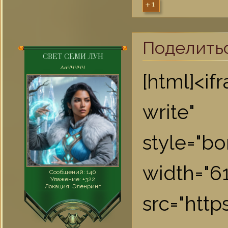
+1
Поделить
СВЕТ СЕМИ ЛУН
AвЧЧЧЧЧ
[html]<i
write"
style="bo
widt
Сообщений:
140
Уважение:
+322
Локация:
Эленринг
src="htt