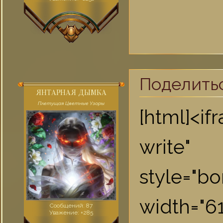
Поделить
ЯНТАРНАЯ ДЫМКА
Плетущая Цветные Узоры
[html]<i
write"
style="bo
widt
Сообщений:
87
Уважение:
+285