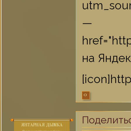
utm_sou
href="ht
на Яндек
[icon]ht
0
Поделить
ЯНТАРНАЯ ДЫМКА