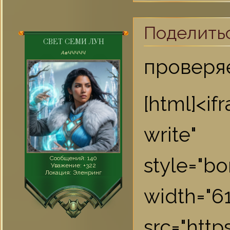
Поделить
СВЕТ СЕМИ ЛУН
AвЧЧЧЧЧ
проверя
[html]<i
write"
style="bo
Сообщений:
140
Уважение:
+322
Локация:
Эленринг
widt
src="htt