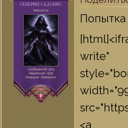
СЕВЕРИН САДОНИС
WWзЗССю
Попытка 
[html]<i
write"
style="bo
Сообщений:
505
Уважение:
+575
Локация:
Эленринг
widt
src="htt
<a