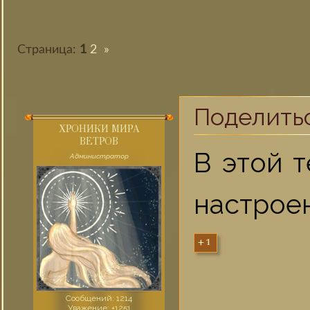
Страница:
1
2
»
Поделить
ХРОНИКИ МИРА
ВЕТРОВ
В этой 
Администратор
настрое
+1
Сообщений:
1214
Уважение:
+1251