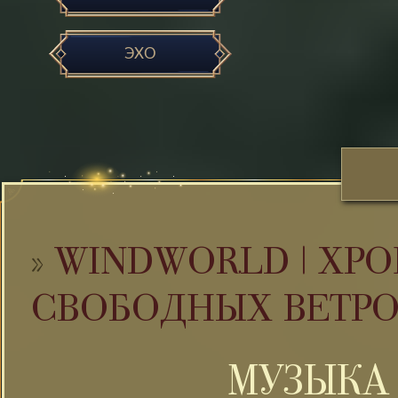
ЭХО
»
WINDWORLD | ХРО
СВОБОДНЫХ ВЕТР
МУЗЫКА