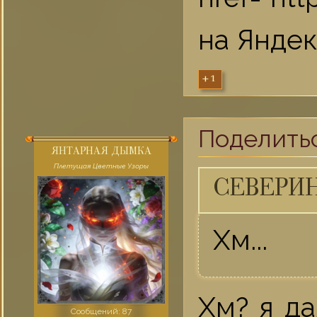
на Яндек
+1
Поделить
ЯНТАРНАЯ ДЫМКА
Плетущая Цветные Узоры
СЕВЕРИН
Хм...
Хм? я да
Сообщений:
87