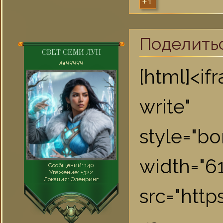
+1
Поделить
СВЕТ СЕМИ ЛУН
AвЧЧЧЧЧ
[html]<i
write"
style="bo
widt
Сообщений:
140
Уважение:
+322
Локация:
Эленринг
src="htt