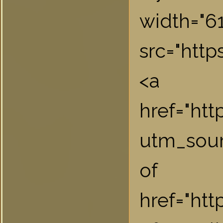
widt
src="htt
<a
href="ht
utm_sou
of 
href="htt