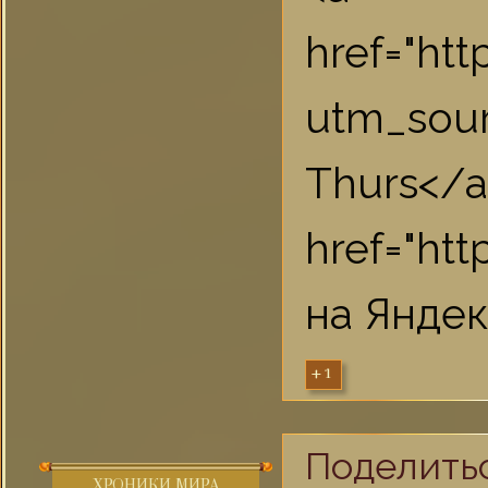
href="ht
utm_sou
Th
href="ht
на Яндек
+1
Поделить
ХРОНИКИ МИРА