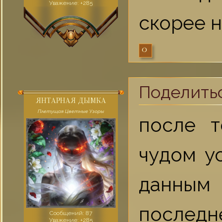
Уважение:
+285
скорее 
0
Поделить
ЯНТАРНАЯ ДЫМКА
Плетущая Цветные Узоры
после т
чудом у
данным
последне
Сообщений:
87
Уважение:
+285