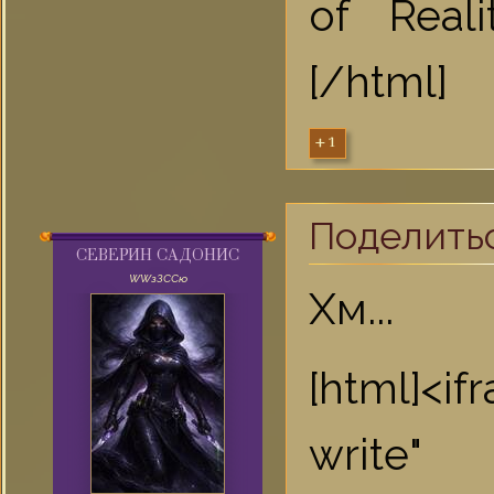
of Real
[/html]
+1
Поделить
СЕВЕРИН САДОНИС
WWзЗССю
Хм...
[html]<i
write"