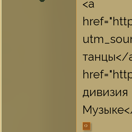
<a
href="ht
utm_sou
та
href="ht
дивизия
Музыке</
0