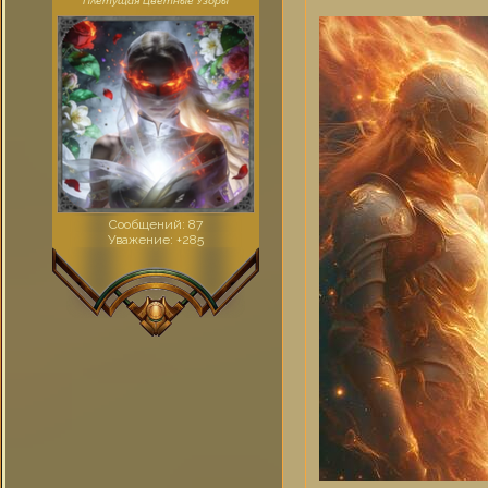
Плетущая Цветные Узоры
Сообщений:
87
Уважение:
+285