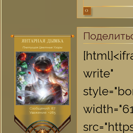
0
Поделить
ЯНТАРНАЯ ДЫМКА
Плетущая Цветные Узоры
[html]<i
write"
style="bo
widt
Сообщений:
87
Уважение:
+285
src="htt