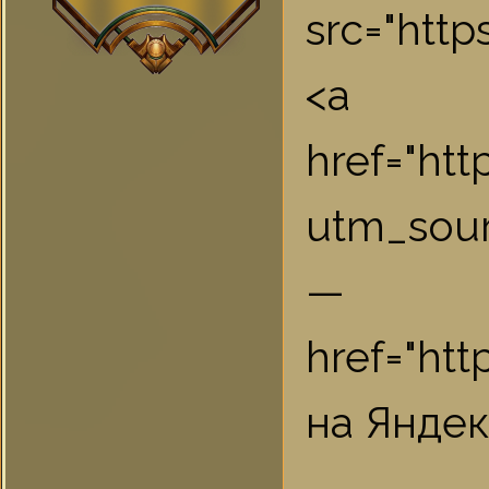
src="htt
<a
href="ht
utm_sou
href="ht
на Яндек