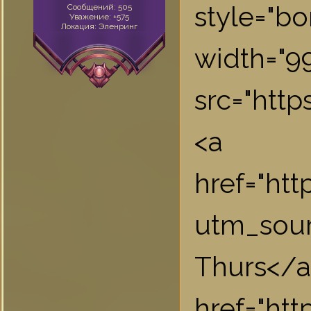
style="bo
Сообщений:
505
Уважение:
+575
Локация:
Эленринг
widt
src="htt
<a
href="ht
utm_sou
Th
href="ht