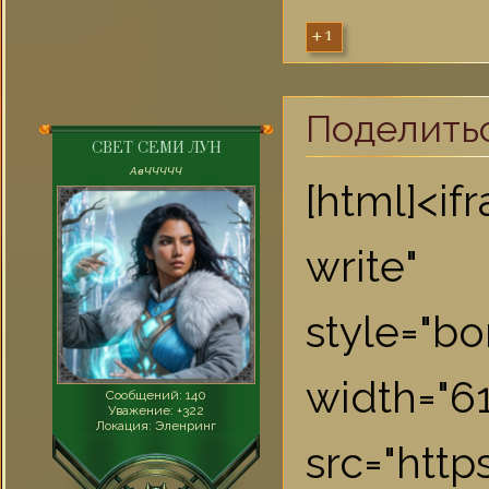
+1
Поделить
СВЕТ СЕМИ ЛУН
AвЧЧЧЧЧ
[html]<i
write"
style="bo
widt
Сообщений:
140
Уважение:
+322
Локация:
Эленринг
src="htt