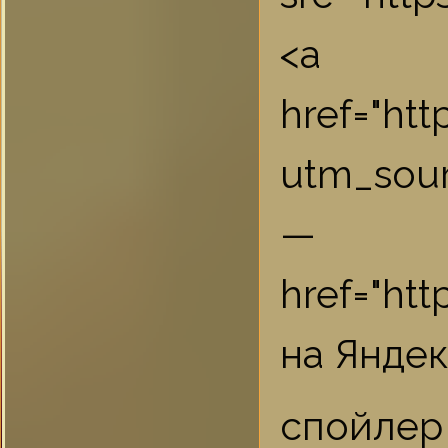
<a
href="ht
utm_sou
href="ht
на Яндек
спойлер 