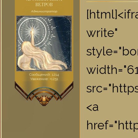
ВЕТРОВ
[html]<i
Администратор
write"
style="bo
widt
Сообщений:
1214
Уважение:
+1251
src="htt
<a
href="ht