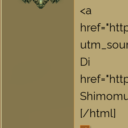
<a
href="ht
utm_sou
Di F
href="htt
Shimomu
[/html]