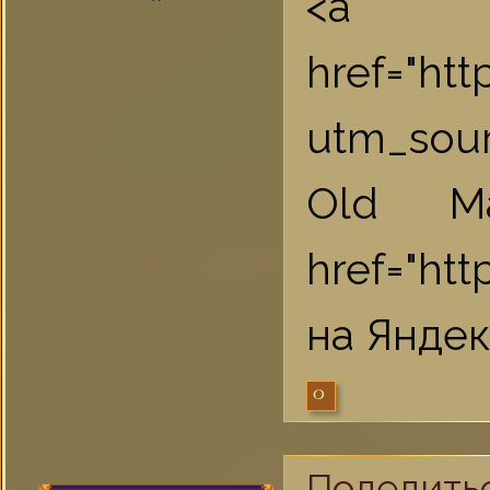
<a
href="ht
utm_sou
Old M
href="htt
на Яндек
0
Поделить