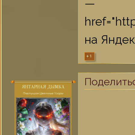
href="ht
на Яндек
+1
Поделить
ЯНТАРНАЯ ДЫМКА
Плетущая Цветные Узоры