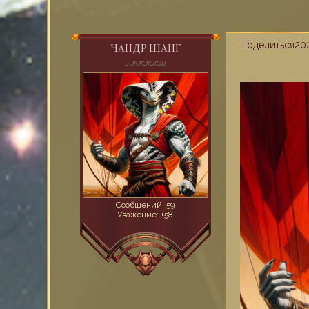
Поделиться
202
ЧАНДР ШАНГ
ЗUЮЮЮЮВ
Сообщений:
59
Уважение:
+58