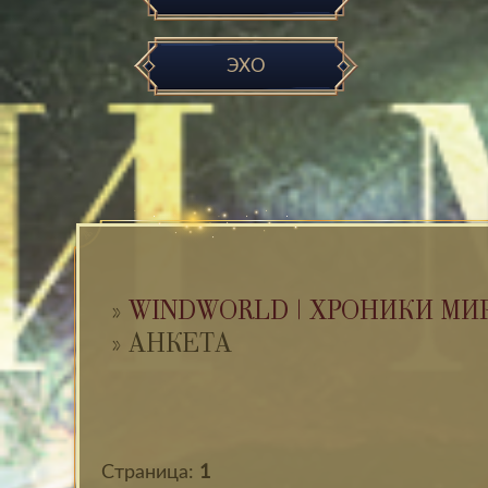
ЭХО
»
WINDWORLD | ХРОНИКИ МИ
»
АНКЕТА
Страница:
1