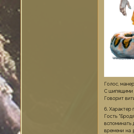
Голос, мане
С шипящими 
Говорит вит
6. Характер
Гость "Брод
вспоминать 
времени на 