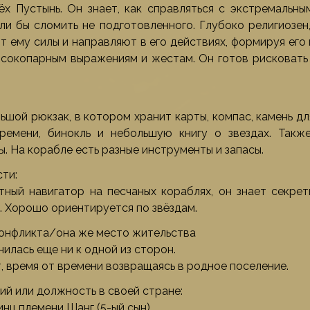
ёх Пустынь. Он знает, как справляться с экстремальн
ли бы сломить не подготовленного. Глубоко религиозен,
т ему силы и направляют в его действиях, формируя его 
ысокопарным выражениям и жестам. Он готов рисковать
ьшой рюкзак, в котором хранит карты, компас, камень дл
ремени, бинокль и небольшую книгу о звездах. Такж
. На корабле есть разные инструменты и запасы.
ти:
тный навигатор на песчаных кораблях, он знает секре
. Хорошо ориентируется по звёздам.
конфликта/она же место жительства
илась еще ни к одной из сторон.
, время от времени возвращаясь в родное поселение.
тий или должность в своей стране:
нц племени Шанг (5-ый сын)