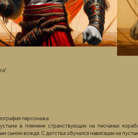
га”
биография персонажа
устыне в племени странствующих на песчаных корабл
ым сыном вождя. С детства обучался навигации на пусты