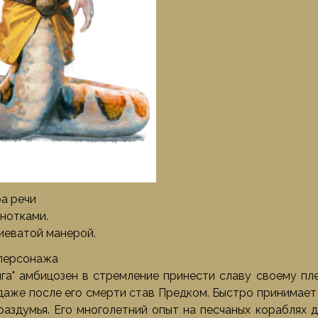
ра речи
нотками.
иеватой манерой.
 персонажа
яга" амбицозен в стремление принести славу своему пл
даже после его смерти став Предком. Быстро принимает 
раздумья. Его многолетний опыт на песчаных кораблях