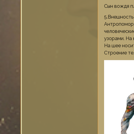
Сын вождя п
5.Внешность
Антропоморф
человечески
узорами. На
На шее носи
Строение те