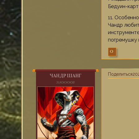
Бедуин-карт
11. Особенн
Чандр любит 
инструменте
погремушку н
0
Поделиться
202
ЧАНДР ШАНГ
ЗUЮЮЮЮВ