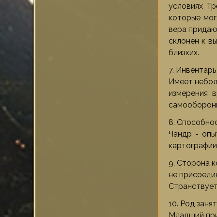
условиях Тр
которые мог
вера придаю
склонен к в
близких.
7. Инвентарь
Имеет небол
измерения в
самообороны
8. Способнос
Чандр - опы
картографии
9. Сторона 
не присоедин
Странствует
10. Род заня
Младший при