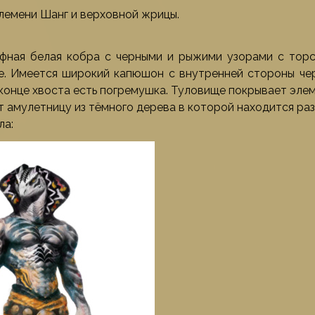
лемени Шанг и верховной жрицы.
ная белая кобра с черными и рыжими узорами с торсо
е. Имеется широкий капюшон с внутренней стороны че
 конце хвоста есть погремушка. Туловище покрывает элем
т амулетницу из тёмного дерева в которой находится раз
ла: