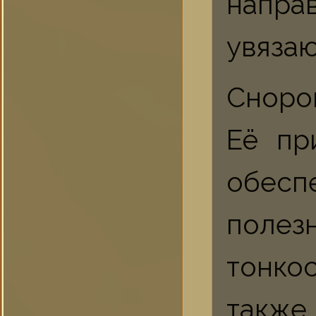
напра
увязаю
Сноров
Её пр
обесп
полез
тонко
также