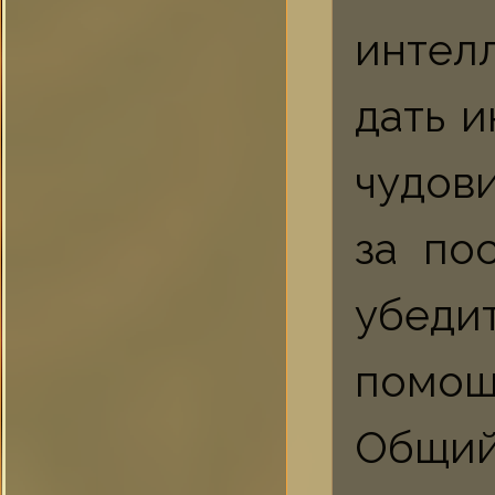
интел
дать 
чудови
за по
убеди
помощ
Общий