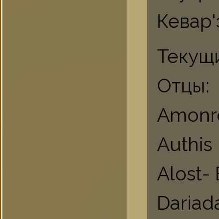
Кевар'
Текущи
Отцы:
Amonr
Authis
Alost-
Dariad