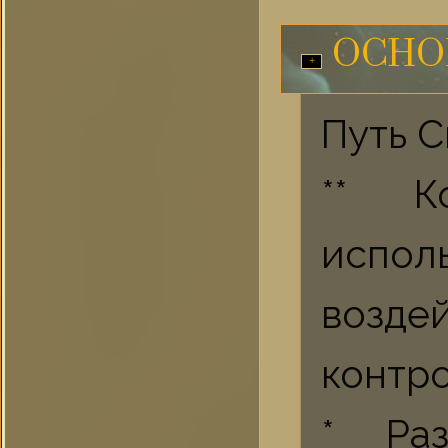
ОСНО
Путь С
** К
испол
возд
контро
* Ра