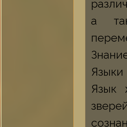
разли
а та
перем
Знание
Языки
Язык 
зверей
созна