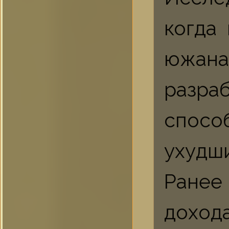
когда
южана
разр
спосо
ухудш
Ранее
доход