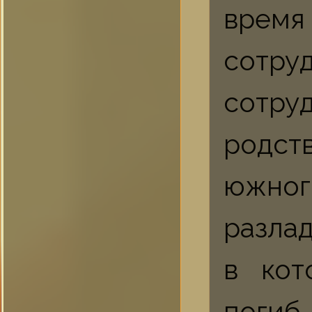
время
сотру
сотру
родст
южног
разлад
в кот
поги