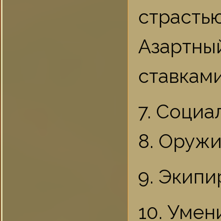
страстью
Азартны
ставками
7. Соци
8. Оруж
9. Экипи
10. Умен