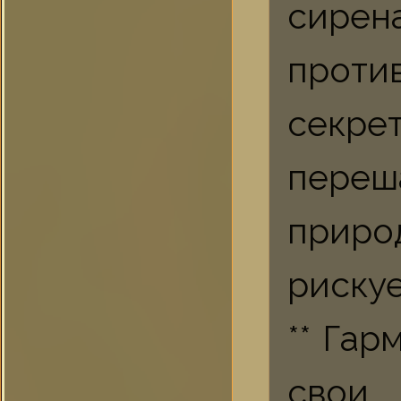
сире
прот
секр
пере
приро
рискуе
** Га
свои