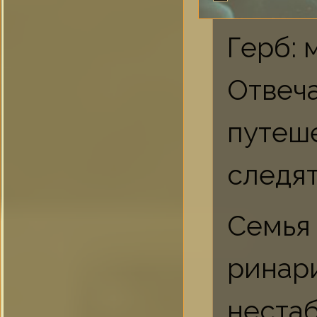
Герб: 
Отве
путеш
следя
Семья
ринар
нест