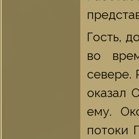
представ
Гость, д
во вре
севере.
оказал О
ему. Ок
потоки 