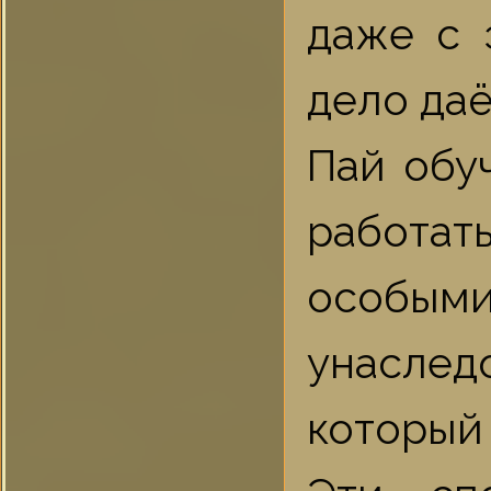
даже с 
дело даё
Пай обу
работа
особым
унаслед
который