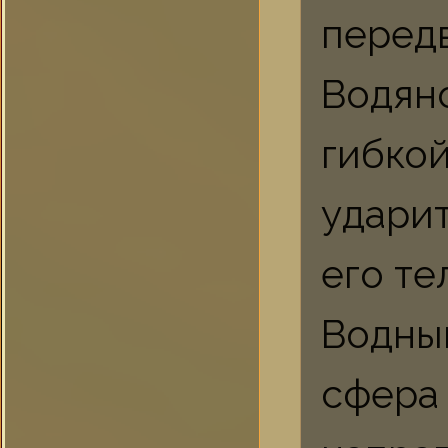
передв
Водян
гибко
удари
его те
Водны
сфер