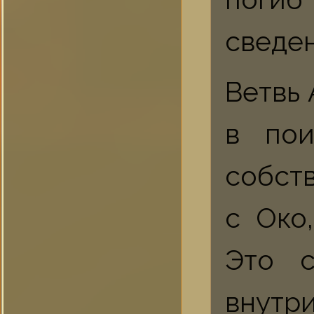
сведен
Ветвь
в пои
собст
с Око
Это с
внутр