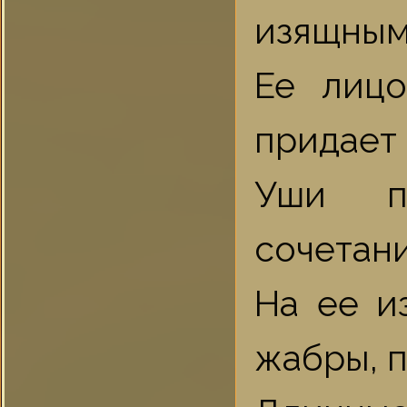
изящным
Ее лицо
придает 
Уши пр
сочетан
На ее и
жабры, 