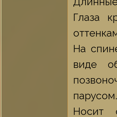
Длинные 
Глаза к
оттенка
На спин
виде о
позвон
парусом
Носит 