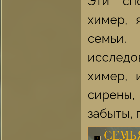
Эти сп
химер, 
семьи.
исследо
химер, 
сирены,
забыты, 
СЕМЬЯ