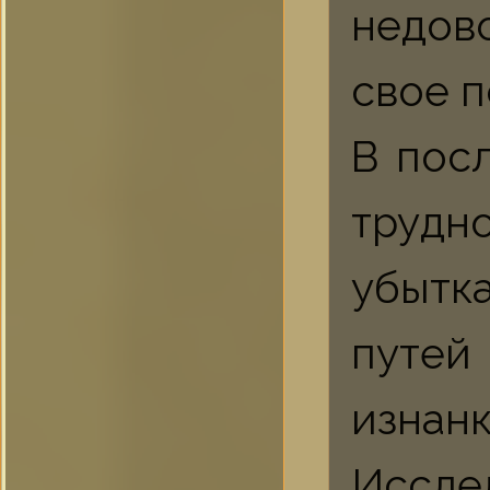
недов
свое 
В пос
трудн
убытк
путей
изн
Иссле