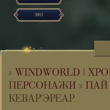
ЭХО
»
WINDWORLD | ХРО
ПЕРСОНАЖИ
»
ПАЙ 
КЕВАР'ЭРЕАР