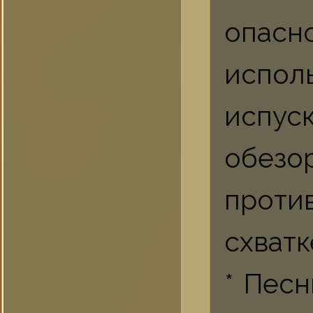
опасн
испол
испус
обез
проти
схватк
* Пес