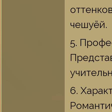
оттенко
чешуёй.
5. Профе
Предста
учительн
6. Харак
Романт