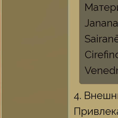
Матер
Janan
Sairan
Cirefin
Vened
4. Внешн
Привле