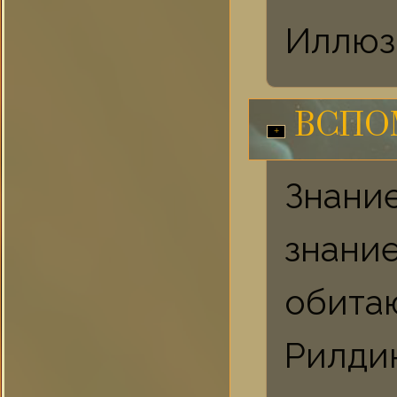
Иллюз
ВСПО
Знани
знан
обита
Рилд