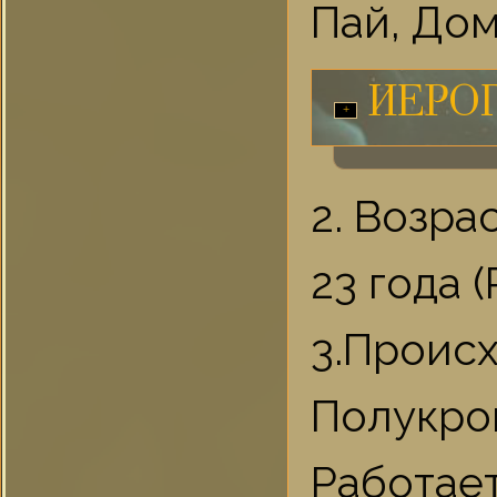
Пай, Дом
ИЕРО
2. Возра
23 года 
3.Проис
Полукров
Работае