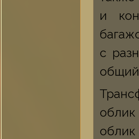
и кон
багаж
с раз
общий 
Транс
облик
облик 