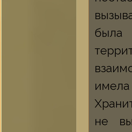
вызыв
была
терр
взаим
имела
Хранит
не вы