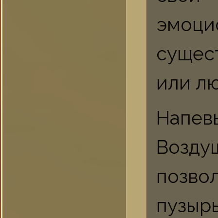
эмоц
сущест
или лю
Напевы
Возд
позво
пузырь