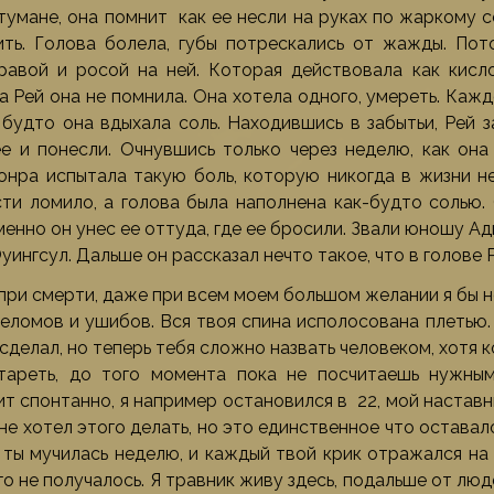
 тумане, она помнит как ее несли на руках по жаркому 
ить. Голова болела, губы потрескались от жажды. Пот
равой и росой на ней. Которая действовала как кисло
 Рей она не помнила. Она хотела одного, умереть. Каж
 будто она вдыхала соль. Находившись в забытьи, Рей 
е и понесли. Очнувшись только через неделю, как она
онра испытала такую боль, которую никогда в жизни не
сти ломило, а голова была наполнена как-будто солью.
енно он унес ее оттуда, где ее бросили. Звали юношу Ади
уингсул. Дальше он рассказал нечто такое, что в голове 
при смерти, даже при всем моем большом желании я бы н
еломов и ушибов. Вся твоя спина исполосована плетью.
 сделал, но теперь тебя сложно назвать человеком, хотя 
тареть, до того момента пока не посчитаешь нужны
т спонтанно, я например остановился в 22, мой наставни
 не хотел этого делать, но это единственное что оставало
 ты мучилась неделю, и каждый твой крик отражался на 
го не получалось. Я травник живу здесь, подальше от люд