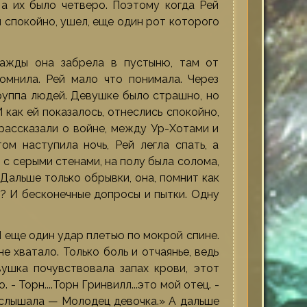
 а их было четверо. Поэтому когда Рей
и спокойно, ушел, еще один рот которого
ажды она забрела в пустыню, там от
помнила. Рей мало что понимала. Через
группа людей. Девушке было страшно, но
 как ей показалось, отнеслись спокойно,
 рассказали о войне, между Ур-Хотами и
м наступила ночь, Рей легла спать, а
 с серыми стенами, на полу была солома,
 Дальше только обрывки, она, помнит как
и? И бесконечные допросы и пытки. Одну
И еще один удар плетью по мокрой спине.
е хватало. Только боль и отчаянье, ведь
вушка почувствовала запах крови, этот
- Торн....Торн Гринвилл...это мой отец. -
а услышала — Молодец девочка.» А дальше