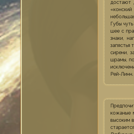
достают 
«конский 
небольшая
Губы чуть
шее с пра
знаки, н
запястья 
сирени, 
шрамы, по
исключени
Рей-Линн.
Предпочит
кожаные 
высоким в
старается