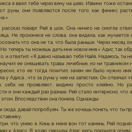
икса я ввел тебе через вену на шею. Извини тоже остан
т руны, они появляются после того, как феникс раст
а.»
 рассказ поверг Рей в шок. Она ничего не смогла отве
яца. Не произнеся не слова, она видела, как мучается 
осознать что она не та, что была раньше. Через месяц о
 Но теперь ты можешь дать мне новое имя.» Адис так обр
то, и ответил: «Я давно называю тебя Найя. Надеюсь, ты 
 научил ее смешивать травы лечебные, но ни травником 
ресно, кто ее тогда похитил, зачем им было нужно имя
а у Адиса , что за руны у нее на запястьях. Он отвечал чт
к себя не проявляют, видимо просто клеймо. Но ра
ти и они каждый раз разные. Рей стало интересно, что 
 этом. Впоследствии она поняла. Однажды:
и сюда, давай попробуем. Ты же хочешь понять, что ты 
ставнику.
три, что умею я. Кинь в меня вон тот камень. Рей подня
ию к Адису. В долю секунды Адис весь покрылся огнем 