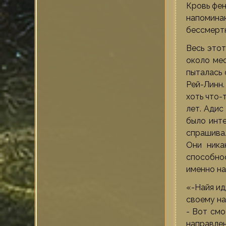
Кровь фен
напоминаю
бессмертн
Весь этот
около мес
пыталась 
Рей-Линн.
хоть что-
лет. Адис
было инте
спрашивал
Они ника
способнос
именно на
«-Найя ид
своему на
- Вот смо
направлен