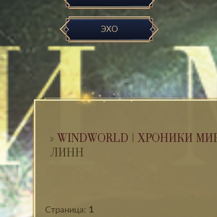
ЭХО
»
WINDWORLD | ХРОНИКИ МИ
ЛИНН
Страница:
1