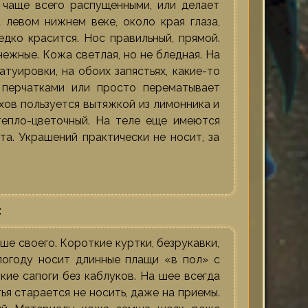
 чаще всего распущенными, или делает
а левом нижнем веке, около края глаза,
дко красится. Нос правильный, прямой.
нежные. Кожа светлая, но не бледная. На
туировки, на обоих запястьях, какие-то
, перчатками или просто перематывает
ухов пользуется вытяжкой из лимонника и
тепло-цветочный. На теле еще имеются
а. Украшений практически не носит, за
:
е своего. Короткие куртки, безрукавки,
погоду носит длинные плащи «в пол» с
ие сапоги без каблуков. На шее всегда
ья старается не носить, даже на приемы.