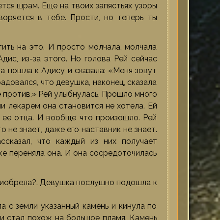
ется шрам. Еще на твоих запястьях узоры
воряется в тебе. Прости, но теперь ты
тить на это. И просто молчала, молчала
Адис, из-за этого. Но голова Рей сейчас
на пошла к Адису и сказала: «Меня зовут
адовался, что девушка, наконец, сказала
не против.» Рей улыбнулась. Прошло много
ни лекарем она становится не хотела. Ей
 ее отца. И вообще что произошло. Рей
о не знает, даже его наставник не знает.
ссказал, что каждый из них получает
же переняла она. И она сосредоточилась
приобрела?. Девушка послушно подошла к
ла с земли указанный камень и кинула по
и стал похож на большое пламя. Камень