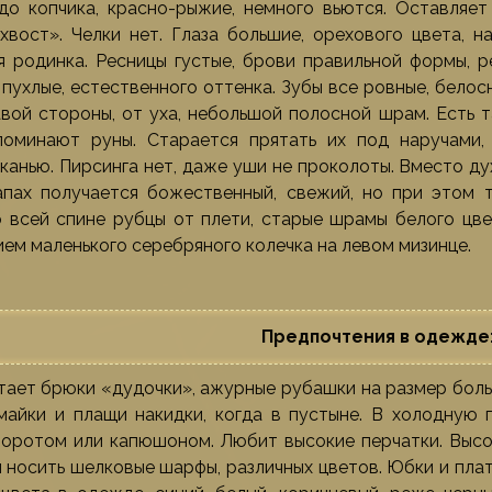
до копчика, красно-рыжие, немного вьются. Оставляет
хвост». Челки нет. Глаза большие, орехового цвета, н
 родинка. Ресницы густые, брови правильной формы, ре
 пухлые, естественного оттенка. Зубы все ровные, белос
вой стороны, от уха, небольшой полосной шрам. Есть та
апоминают руны. Старается прятать их под наручами
тканью. Пирсинга нет, даже уши не проколоты. Вместо д
запах получается божественный, свежий, но при этом 
 всей спине рубцы от плети, старые шрамы белого цвет
ем маленького серебряного колечка на левом мизинце.
Предпочтения в одежде
ает брюки «дудочки», ажурные рубашки на размер больш
майки и плащи накидки, когда в пустыне. В холодную 
оротом или капюшоном. Любит высокие перчатки. Высок
 носить шелковые шарфы, различных цветов. Юбки и плат