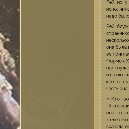
Рей, но у
исполнило
надо было
Рей блуж
страннико
несколько
она была 
ее пригла
Формен-Х
проснулас
и пахло с
кто-то пы
часть она
«-Кто тво
-Я спраши
она толко
железный з
сказала о