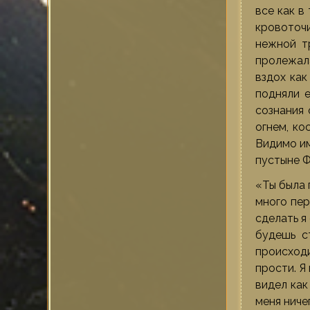
все как в
кровоточ
нежной т
пролежала
вздох как
подняли е
сознания 
огнем, ко
Видимо им
пустыне Ф
«Ты была 
много пер
сделать я
будешь с
происходи
прости. Я
видел как
меня ниче