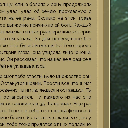
солнцу, спина болела и раны продолжали
ом удар, удар об землю, прохладную с
та на ее раны. Сколько на этой траве
дое движение причиняло ей боль. Каждый
запомнила теплые руки, крепкие которые
 потом узнала. За дни проведенные без
 хотела бы испытывать. Ее тело горело
 Открыв глаза, она увидела лицо юноши.
с. Он рассказал, что нашел ее в оазисе в
Рей не укладывалось.
е смог тебя спасти. Было множество ран,
 Останутся шрамы. Прости все что я мог
косвенно ты им являешься и остаешься. Ты
м остановится. У каждого из нас это
к остановился в 35. Ты не знаю. Еще раз
сь. Теперь в тебе течет кровь феникса. Я
мне болью. Я старался сгладить ее, но у
ей, тебе тоже придется от них подальше.