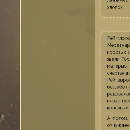
Любимые ц
хлопок.
Рей плохо
Меретнара
простых т
звали Тор
матерью,
счастья д
Рей выро
беззабот
радовалас
плохо пом
красивых з
А потом,
отчужденн