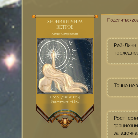
Поделиться
202
ХРОНИКИ МИРА
ВЕТРОВ
Администратор
Рей-Линн 
последнее
Точно не з
Сообщений:
1214
Уважение:
+1251
Рост сред
грациозн
загадочна