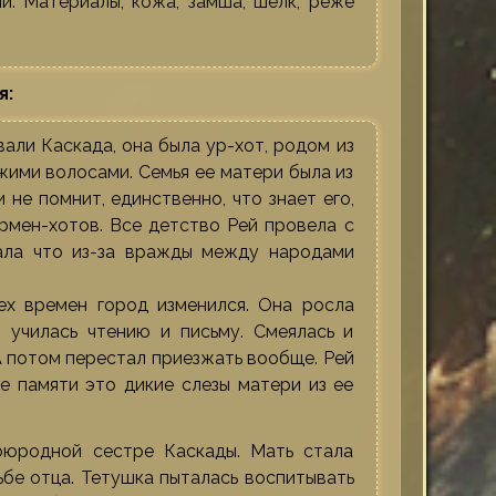
й. Материалы, кожа, замша, шелк, реже
я:
вали Каскада, она была ур-хот, родом из
ими волосами. Семья ее матери была из
 не помнит, единственно, что знает его,
рмен-хотов. Все детство Рей провела с
мала что из-за вражды между народами
ех времен город изменился. Она росла
 училась чтению и письму. Смеялась и
 А потом перестал приезжать вообще. Рей
е памяти это дикие слезы матери из ее
оюродной сестре Каскады. Мать стала
ьбе отца. Тетушка пыталась воспитывать