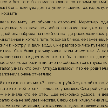
 нее и без того было масса хлопот со своими детьми,
сь 18 она покинула дом тетушки, и видимо все вздохнул
 кормить.
дала по миру, но обходила стороной Меретнар, одн
в узнала, что началась война, название она уже не 
 дней она набрела на некий оазис, где расположилась 
измотанная и хотела пить, подойдя ближе, ее заметили. И
сили к костру, и дали воды. Они разговорились путники
отами. Она была разочарована этим известием. А пото
ь совершенно в другом месте, это было какое-то здание,
ыростью. Ее заперли и видимо не собираются отпускать.
тался узнать кто она? Откуда взялась? Кто ее родител
 запомнила очень отчетливо:
й отец и кто твоя мать? - кричал грубый мужской голос. 
ваю кто твой отец? - голос не унимался. Слез рей уже н
м не знала кто ее отец. Еще несколько ударов, и де
апах она не забудет никогда. Слезы сами хлынули на лицо. 
н и силы ее оставили, только сквозь туман в глазах он