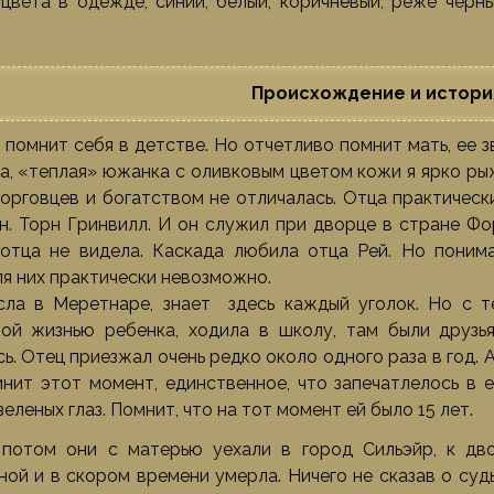
вета в одежде, синий, белый, коричневый, реже черны
Происхождение и истори
 помнит себя в детстве. Но отчетливо помнит мать, ее з
, «теплая» южанка с оливковым цветом кожи я ярко рыж
орговцев и богатством не отличалась. Отца практически
н. Торн Гринвилл. И он служил при дворце в стране Фо
 отца не видела. Каскада любила отца Рей. Но пони
ля них практически невозможно.
сла в Меретнаре, знает здесь каждый уголок. Но с т
ной жизнью ребенка, ходила в школу, там были друзья
ь. Отец приезжал очень редко около одного раза в год.
нит этот момент, единственное, что запечатлелось в е
еленых глаз. Помнит, что на тот момент ей было 15 лет.
 потом они с матерью уехали в город Сильэйр, к дв
ой и в скором времени умерла. Ничего не сказав о суд