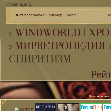
Страница:
1
Лист персонажа: Келимор Ордель
Ке
»
WINDWORLD | ХРО
»
МИРВЕТРОПЕДИЯ
СПИРИТИЗМ
Рей
Дизайн создан 