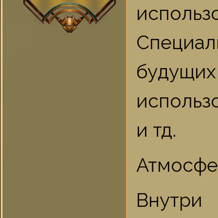
использ
Специа
будущих
использо
и тд.
Атмосфе
Внутри