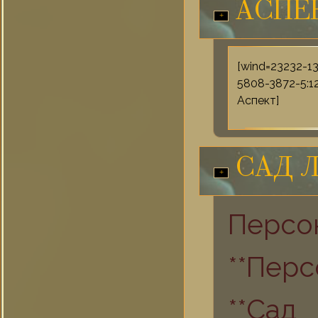
АСПЕ
[wind=23232-1
5808-3872-5:1
Аспект]
САД 
Персо
**Пер
**Сад