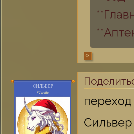
**Глав
**Апте
0
Поделить
СИЛЬВЕР
FСсззВв
переход
Сильвер 