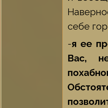
Наверно
себе гор
-
я ее пр
Вас, н
похабн
Обстоят
позволит