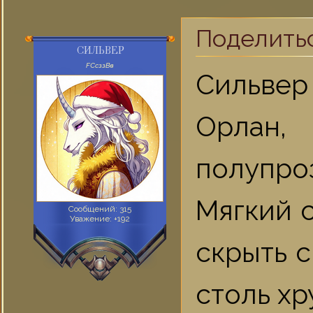
Поделить
СИЛЬВЕР
FСсззВв
Сильвер
Орлан
полупр
Мягкий с
Сообщений:
315
Уважение:
+192
скрыть с
столь хр