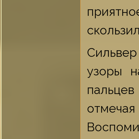
приятн
скользил
Сильвер
узоры н
пальце
отмечая
Воспом