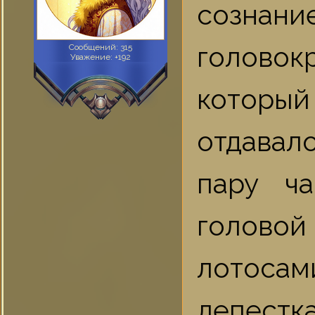
сознан
головок
Сообщений:
315
Уважение:
+192
который
отдавал
пару ча
голово
лотос
лепестк