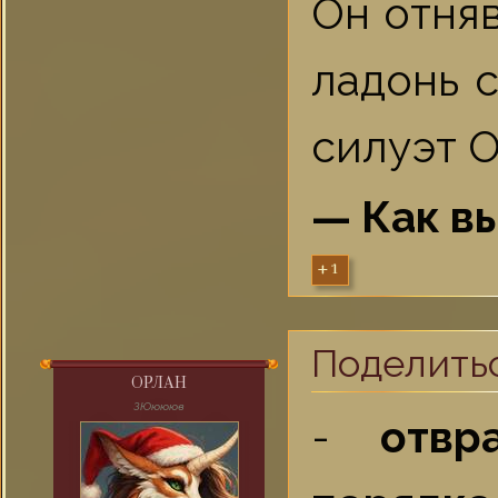
Он отня
ладонь 
силуэт О
— Как вы
+1
Поделить
ОРЛАН
ЗЮюююв
-
отвр