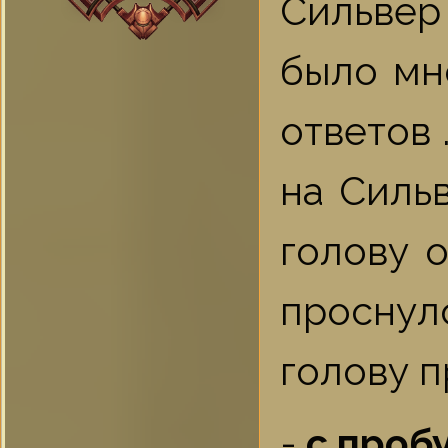
Сильвер 
было мн
ответов 
на Силь
голову о
проснул
голову 
-
с проб