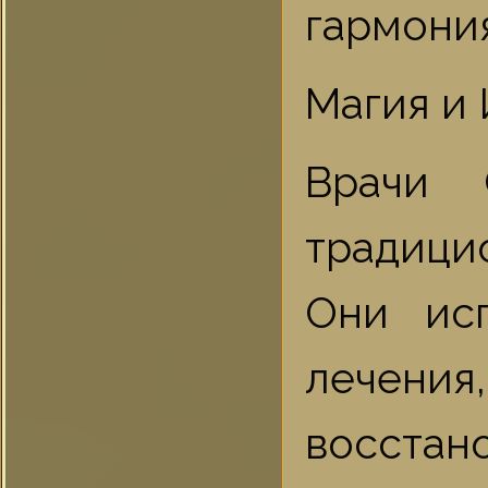
гармония
Магия и
Врачи 
традици
Они ис
лечен
восста