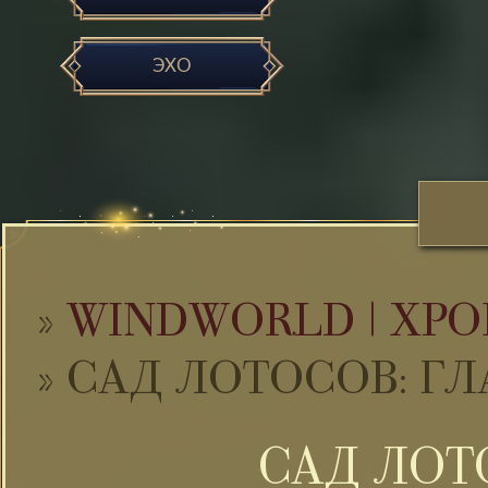
ЭХО
»
WINDWORLD | ХРО
»
САД ЛОТОСОВ: Г
САД ЛОТ