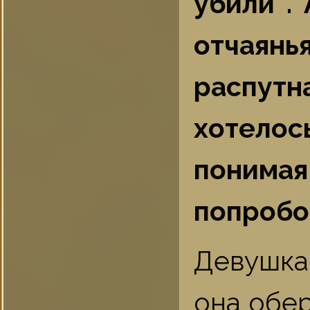
убили .
отчаянья
распутна
хотело
поним
попробов
Девушка
она обер