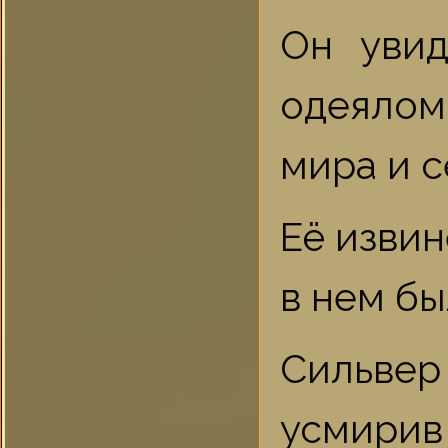
Он увид
одеялом
мира и с
Её извин
в нем бы
Сильвер 
усмирив