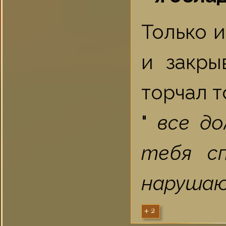
Только 
и закры
торчал т
"
все до
тебя с
нарушаю
+2