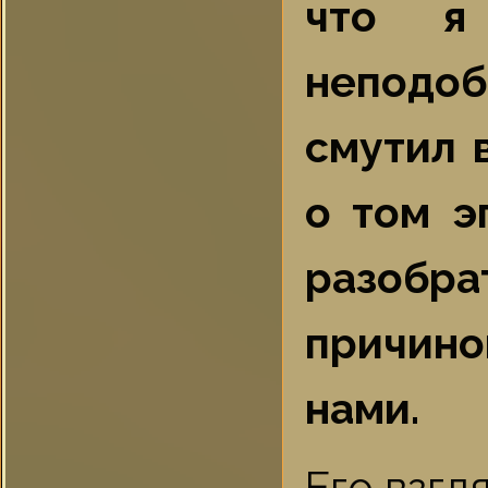
что я
неподо
смутил 
о том э
разобра
причино
нами.
Его взгл