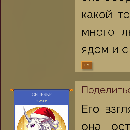
какой-т
много л
ядом и 
+2
Поделить
СИЛЬВЕР
FСсззВв
Его взг
она ос