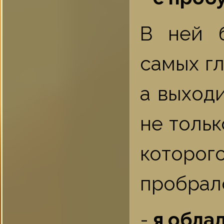
В ней 
самых гл
а выходи
не тольк
которог
пробралс
-
я облад