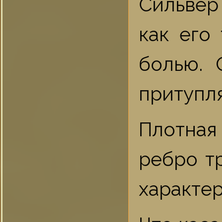
Сильвер
как его
болью. 
притупл
Плотная
ребро т
характер