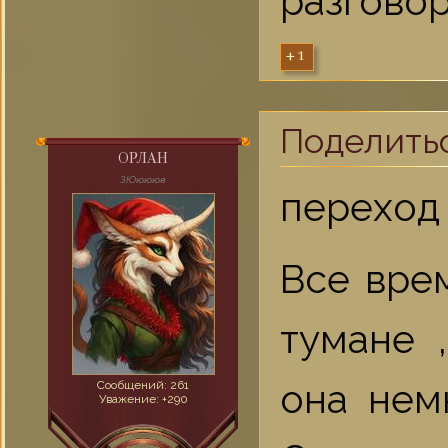
разговор
+1
Поделить
ОРЛАН
ЗЮюююв
переход 
Все вре
тумане 
она нем
Сообщений:
261
Уважение:
+290