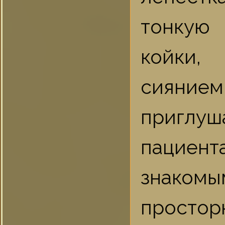
тонкую
койки,
сияние
приглуш
пациент
знакомы
простор