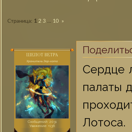
Страница:
1
2
3
…
10
»
Поделить
ШЕПОТ ВЕТРА
Хранитель Эар-хота
Сердце 
палаты д
проход
Лотоса
Сообщений:
2031
Уважение:
+136