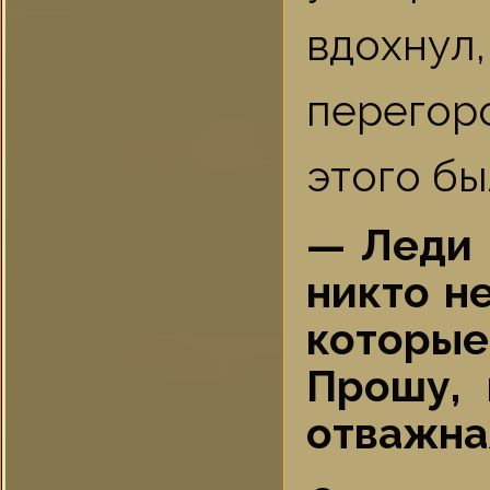
вдохну
перегор
этого бы
— Леди 
никто н
которы
Прошу, 
отважная