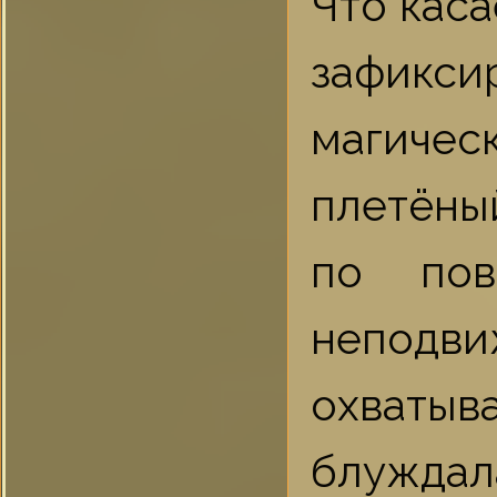
Что каса
зафикс
магичес
плетёны
по пов
неподви
охваты
блужда