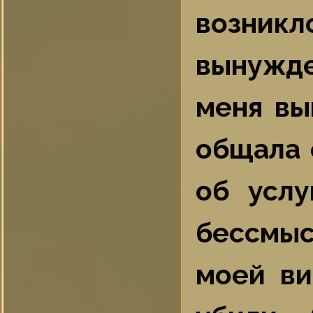
возни
вынужде
меня вы
общала 
об услу
бессмы
моей ви