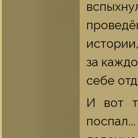
вспыхну
проведё
истории,
за каждо
себе отд
И вот т
поспал