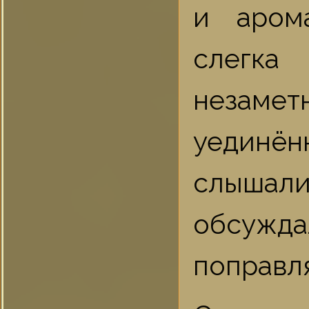
и аром
слегк
незамет
уединё
слышали
обсужда
поправл