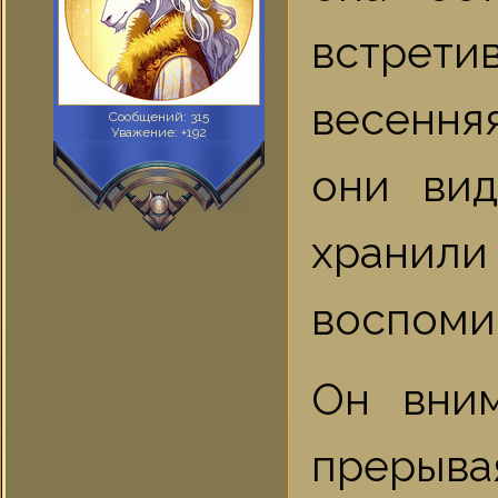
встретив
весення
Сообщений:
315
Уважение:
+192
они ви
хранили
воспоми
Он вним
прерыва