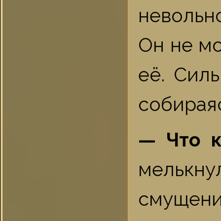
невольно
Он не мо
её. Сил
собирая
— Что к
мелькн
смущен