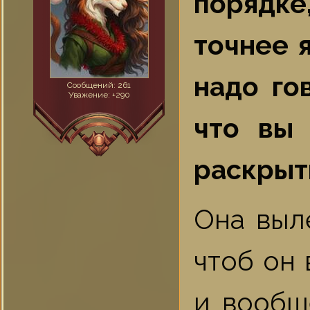
порядке,
точнее 
надо го
Сообщений:
261
Уважение:
+290
что вы 
раскрыть
Она выл
чтоб он 
и вообщ