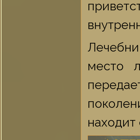
приветс
внутренн
Лечебн
место л
передае
поколен
находит 