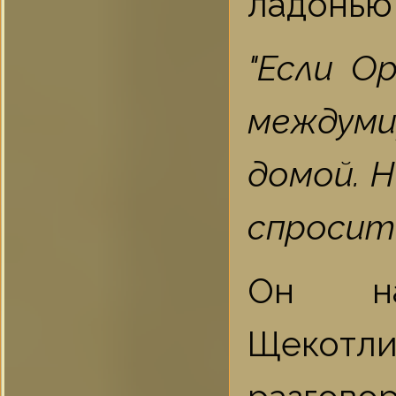
ладонью
"Если О
междуми
домой. 
спросить
Он нас
Щекотл