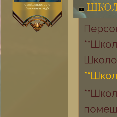
Сообщений:
2031
ШКОЛ
Уважение:
+136
Персо
**Шко
Школо
**Школ
**Шк
помещ