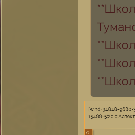
**Шко
Туман
**Школ
**Школ
**Школ
[wind=34848-9680-
15488-5:20:0:Аспект
0