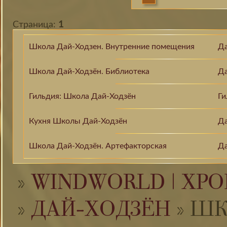
Страница:
1
Школа Дай-Ходзен. Внутренние помещения
Да
Школа Дай-Ходзён. Библиотека
Да
Гильдия: Школа Дай-Ходзён
Ги
Кухня Школы Дай-Ходзён
Да
Школа Дай-Ходзён. Артефакторская
Да
»
WINDWORLD | ХРО
»
ДАЙ-ХОДЗЁН
»
ШК