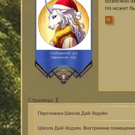
Возможно из
Но может быт
0
Сообщений:
315
Уважение:
+192
Страница:
1
Персонажи Школа Дай-Ходзён
Школа Дай-Ходзен. Внутренние помещени