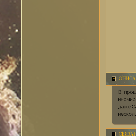
ОПИСА
В прош
иномир
даже С
несколь
СВЯЗА