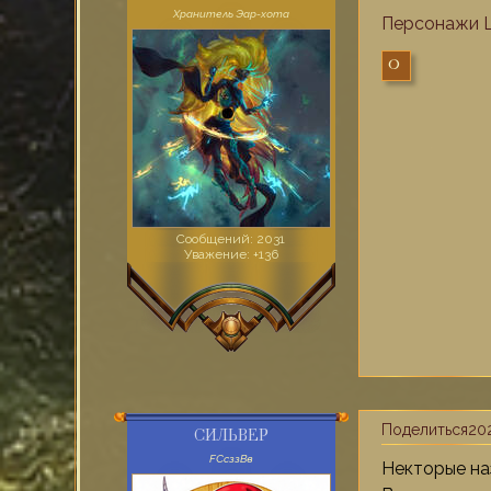
Хранитель Эар-хота
Персонажи 
0
Сообщений:
2031
Уважение:
+136
Поделиться
202
СИЛЬВЕР
FСсззВв
Некторые на