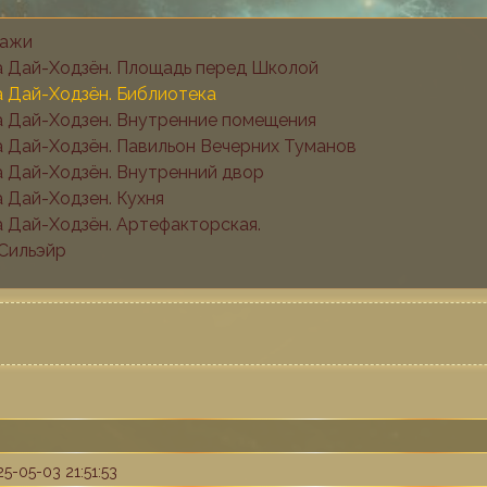
ажи
а Дай-Ходзён. Площадь перед Школой
а Дай-Ходзён. Библиотека
а Дай-Ходзен. Внутренние помещения
а Дай-Ходзён. Павильон Вечерних Туманов
а Дай-Ходзён. Внутренний двор
 Дай-Ходзен. Кухня
а Дай-Ходзён. Артефакторская.
 Сильэйр
5-05-03 21:51:53