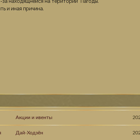
-за находящнейся на територии Пагоды.
ь и иная причина.
Акции и ивенты
20
я
Дай-Ходзён
20