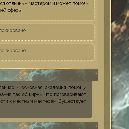
тся отличным мастером и может помочь
оей сферы.
локировано
локировано
сейчас - основная академия помощи
нания так обширны, что поговаривают
ости к местным мастерам. Существует