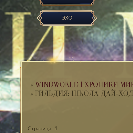
ЭХО
»
WINDWORLD | ХРОНИКИ МИ
»
ГИЛЬДИЯ: ШКОЛА ДАЙ-ХО
Страница:
1