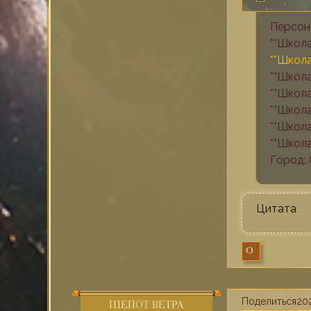
Персон
**Школ
**Школ
**Школ
**Школ
**Школ
**Школа
**Школ
Город:
Цитата
0
Поделиться
202
ШЕПОТ ВЕТРА