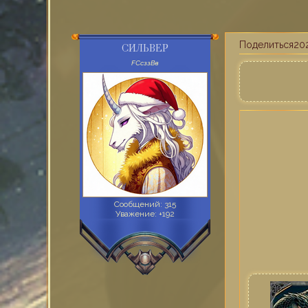
Поделиться
202
СИЛЬВЕР
FСсззВв
Сообщений:
315
Уважение:
+192