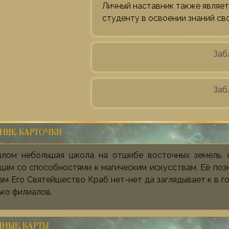
Личный наставник также являе
студенту в освоении знаний св
Заб
Заб
НИЕ КАРТОЧКИ
лом небольшая школа на отшибе восточных земель, 
цам со способностями к магическим искусствам. Её поз
ам Его Святейшество Краб нет-нет да заглядывает к в г
ко филиалов.
ННЫЕ КАРТЫ