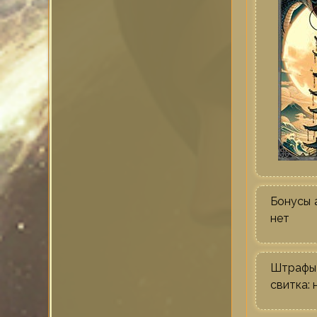
Бонусы 
нет
Штраф
свитка: 