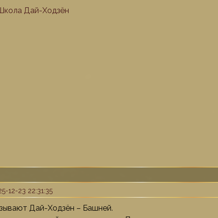
Школа Дай-Ходзён
5-12-23 22:31:35
зывают Дай-Ходзён – Башней.