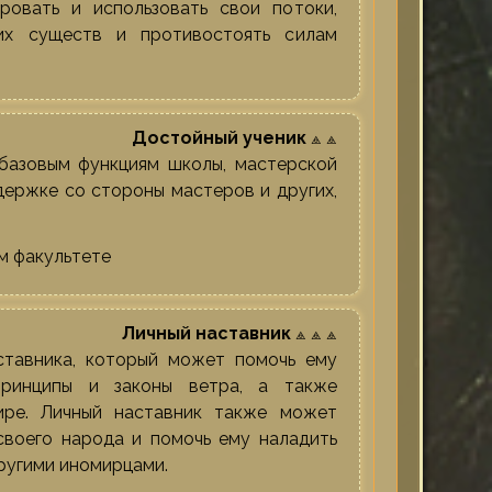
ровать и использовать свои потоки,
их существ и противостоять силам
Достойный ученик
⟁ ⟁
базовым функциям школы, мастерской
держке со стороны мастеров и других,
м факультете
Личный наставник
⟁ ⟁ ⟁
ставника, который может помочь ему
принципы и законы ветра, а также
ире. Личный наставник также может
своего народа и помочь ему наладить
ругими иномирцами.