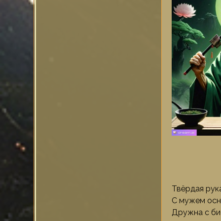
Твёрдая рука
С мужем осно
Дружна с б