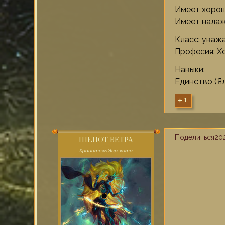
Имеет хорош
Имеет налаж
Класс: уваж
Професия: Хо
Навыки:
Единство (Я
+1
Поделиться
202
ШЕПОТ ВЕТРА
Хранитель Эар-хота