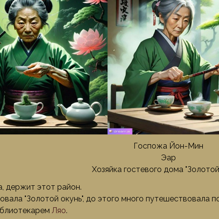
Госпожа Йон-Мин
Эар
Хозяйка гостевого дома "Золотой
, держит этот район.
вала "Золотой окунь", до этого много путешествовала по
иблиотекарем
Ляо
.