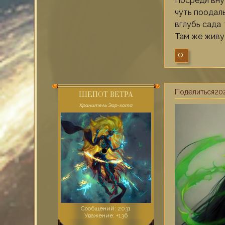
Посреди вну
чуть поодал
вглубь сада
Там же живу
0
Поделиться
202
ШЕПОТ ВЕТРА
Хранитель Эар-хота
Сообщений:
2031
Уважение:
+136