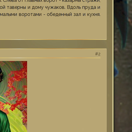
 Слева от главных ворот - казармы стражи,
рой таверны и дому чужаков. Вдоль пруда и
 малыми воротами - обеденный зал и кухня.
2