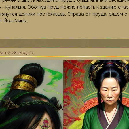
треннего двора находится пруд с кувшинками и беседкой.
ь - купальня. Обогнув пруд можно попасть к зданию ста
 тянутся домики постояльцев. Справа от пруда, рядом с
т Йон-Мины.
4-02-28 14:05:20