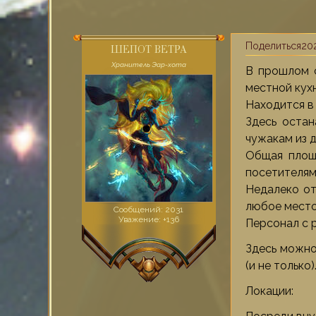
Поделиться
202
ШЕПОТ ВЕТРА
Хранитель Эар-хота
В прошлом с
местной кухн
Находится в
Здесь остан
чужакам из 
Общая площ
посетителям
Недалеко от
любое место
Сообщений:
2031
Уважение:
+136
Персонал с 
Здесь можно
(и не только)
Локации: