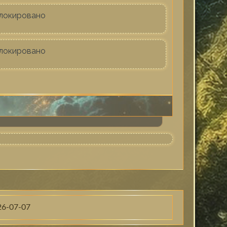
локировано
локировано
26-07-07