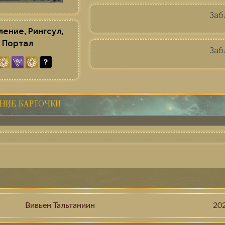
Заб
ение, Pингсул,
Портал
Заб
НИЕ КАРТОЧКИ
Bивьен Тальтаниин
20