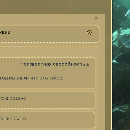
1
кции
Неизвестная способность ⟁
 бы мы знали, что это такое.
локировано
локировано