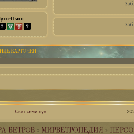
Заб
Пухс-Пыхс
Заб
НИЕ КАРТОЧКИ
Свет семи лун
20
РА ВЕТРОВ
»
МИРВЕТРОПЕДИЯ
»
ПЕРСО