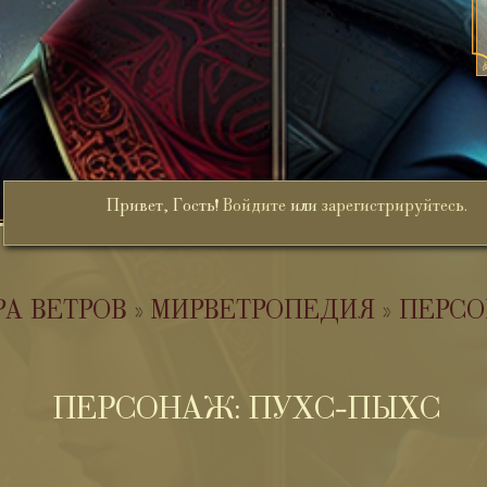
Привет, Гость!
Войдите
или
зарегистрируйтесь
.
РА ВЕТРОВ
»
МИРВЕТРОПЕДИЯ
»
ПЕРСО
ПЕРСОНАЖ: ПУХС-ПЫХС