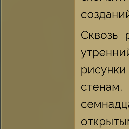
созданий
Сквозь 
утренн
рисунки
стенам.
семнад
открыт