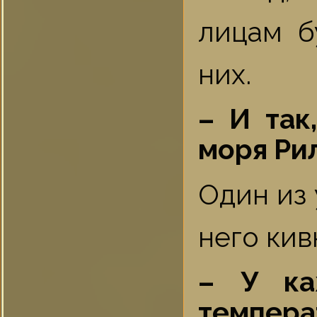
лицам б
них.
– И так
моря Ри
Один из 
него кив
– У ка
темпера