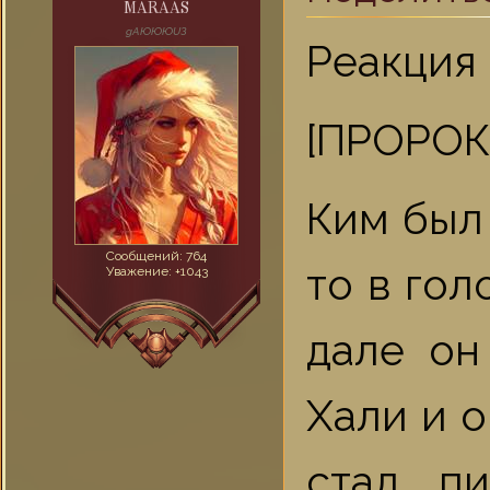
MARAAS
gAЮЮЮUЗ
Реакция 
[ПРОРОК=
Ким был 
Сообщений:
764
то в гол
Уважение:
+1043
дале он
Хали и о
стал п