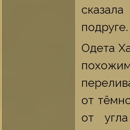
сказал
подруге.
Одета Ха
похож
перелив
от тёмн
от угл