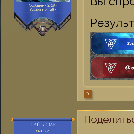
Вы спр
Сообщений:
283
Уважение:
+287
Резуль
0
Поделить
ПАЙ КЕВАР
FСЗЗВВИ