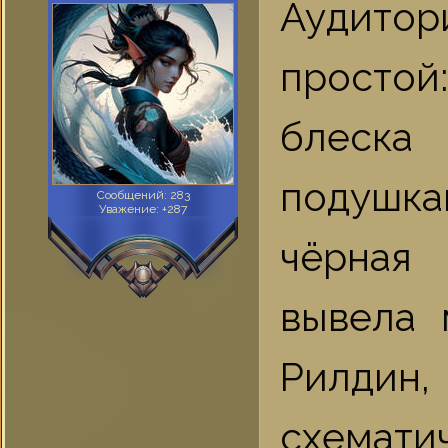
Аудито
простой
блеска 
подушк
Сообщений:
283
Уважение:
+287
чёрная 
вывела 
Рилдин
схемат