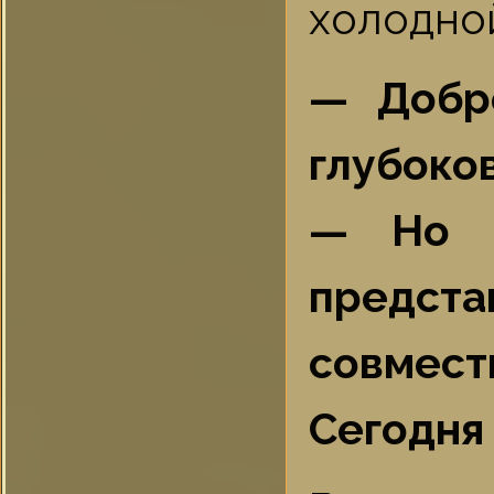
холодной
— Добр
глубоко
— Но п
предст
совмес
Сегодня