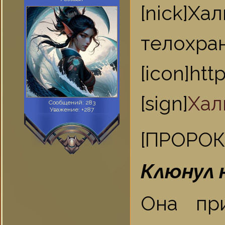
[nick]
тело
[icon]ht
[sign]
Хал
Сообщений:
283
Уважение:
+287
[ПРОРОК=
Клюнул 
Она пр