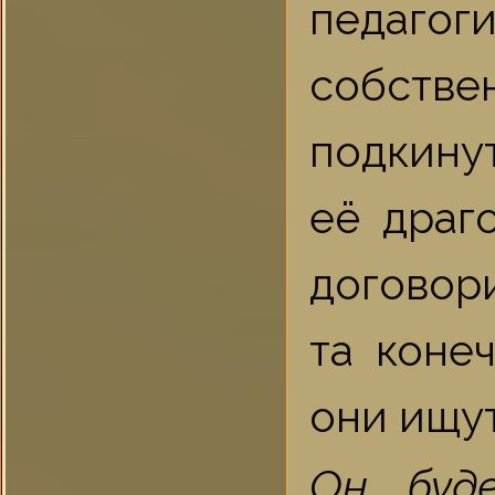
педагог
собстве
подкинут
её драг
договори
та коне
они ищут
Он буд