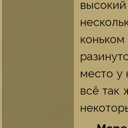
высокий
нескол
конько
разинут
место у
всё так 
некотор