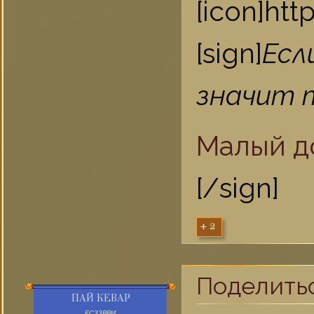
[icon]ht
[sign]
Есл
значит т
Малый д
[/sign]
+2
Поделить
ПАЙ КЕВАР
FСЗЗВВИ