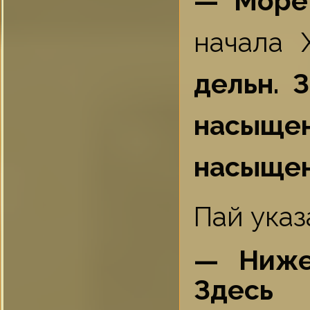
— Море
начала 
дельн. 
насыще
насыщен
Пай указ
— Ниже
Здесь 