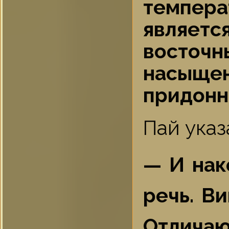
темпера
являет
восто
насыще
придонн
Пай указ
— И нак
речь. В
Отлича