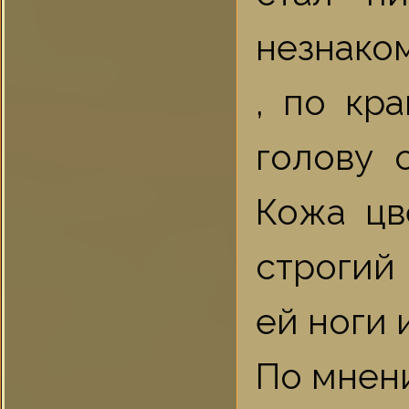
незнаком
, по кр
голову 
Кожа цв
строгий
ей ноги 
По мнен