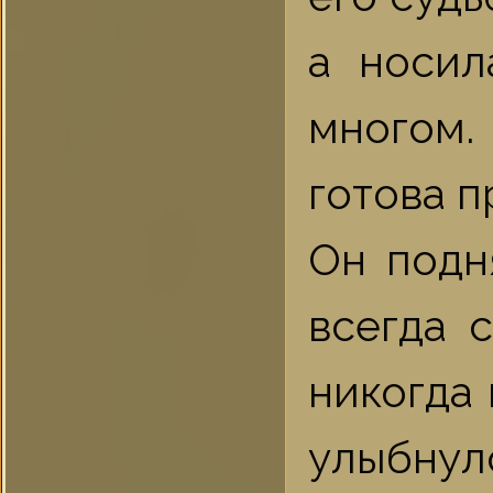
а носил
многом.
готова п
Он подн
всегда 
никогда 
улыбнул