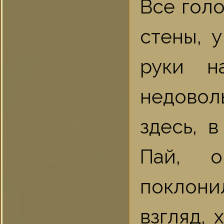
Все голо
стены, 
руки н
недовол
здесь, 
Пай, о
поклон
взгляд,