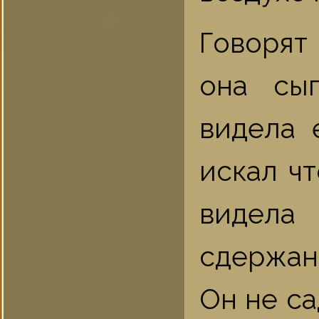
Говорят
она сыг
видела 
искал чт
видела
сдержан
Он не са