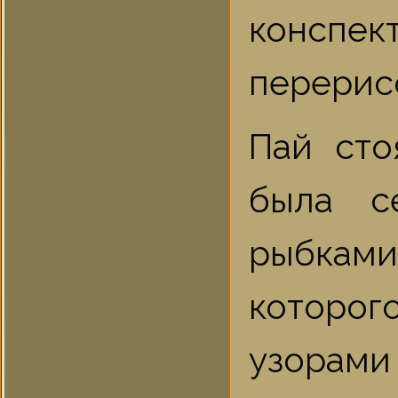
конспе
перерисо
Пай сто
была с
рыбками
которо
узорами