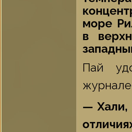
концент
море Ри
в верх
западный
Пай уд
журнале 
— Хали,
отличия