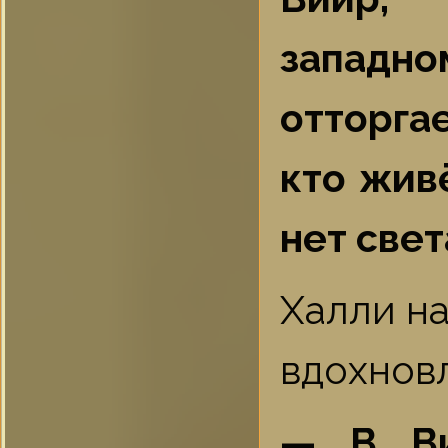
запад
отторга
кто жив
нет свет
Халли на
вдохновл
— В Ви