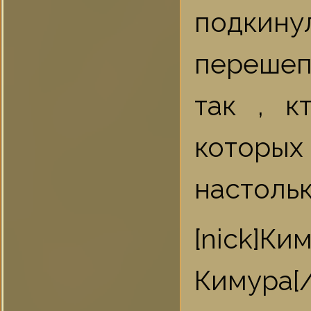
подкин
перешеп
так , к
которых
настольк
[nick]
Кимура[/