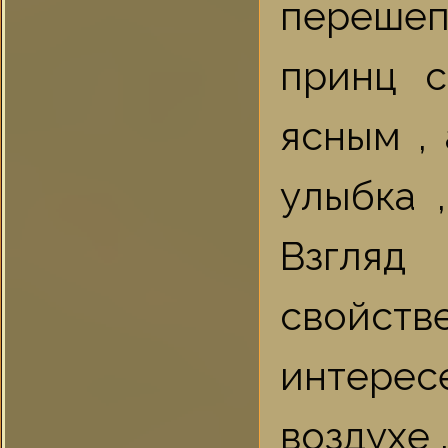
перешеп
принц с
ясным ,
улыбка 
Взгляд
свойст
интересе
воздухе .