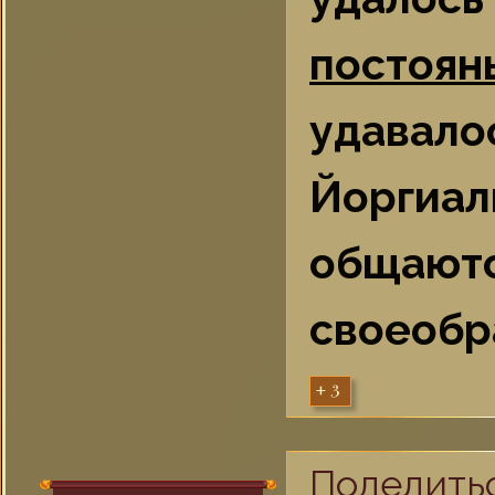
постоян
удавал
Йоргиал
общают
своеобр
+3
Поделить