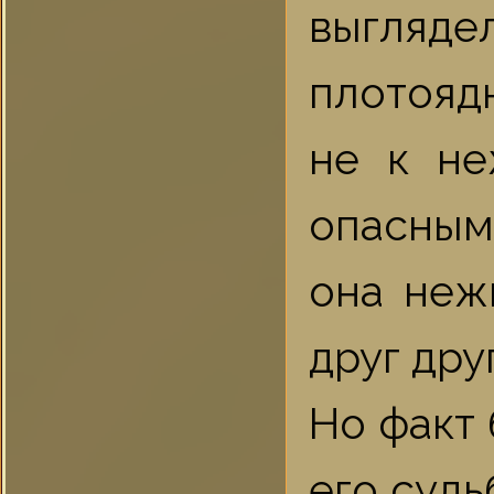
выгляде
плотояд
не к не
опасным
она неж
друг дру
Но факт 
его судь