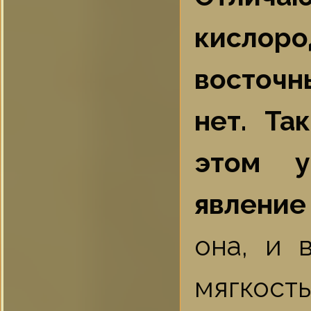
кислор
восточн
нет. Та
этом у
явление
она, и 
мягкост