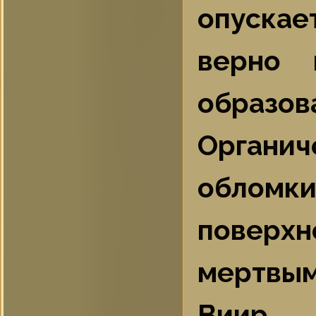
опускае
верно 
образов
Органи
обломк
поверхн
мертвы
Виир, 