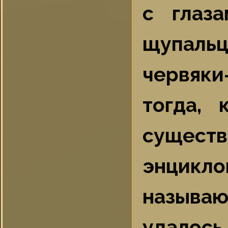
с глаз
щупаль
червяки
тогда,
сущест
энцикл
называ
удалос