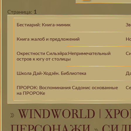
Страница:
1
Бестиарий: Книга-мимик
Зв
Книга жалоб и предложений
Но
Окрестности Сильэйра:Непримечательный
Си
остров к югу от столицы
Школа Дай-Ходзён. Библиотека
Да
ПРОРОК: Воспоминания Садонис основанные
Се
на ПРОРОКе
»
WINDWORLD | ХРО