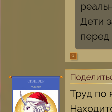
реальн
Дети з
перед 
0
Поделить
СИЛЬВЕР
FСсззВв
Труд по 
Находит