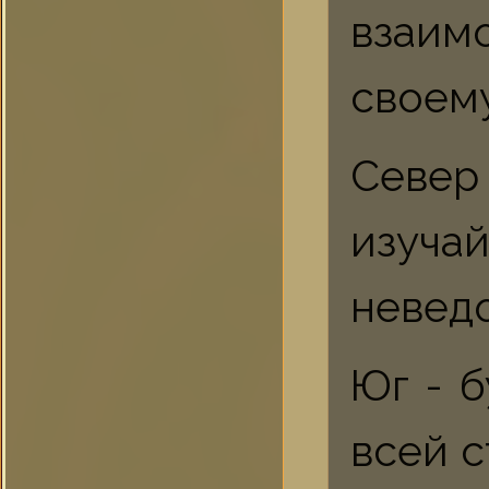
взаим
своем
Север
изуч
невед
Юг - б
всей с