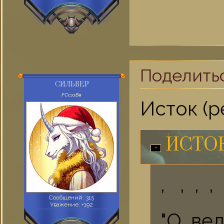
Поделить
СИЛЬВЕР
FСсззВв
Исток (р
ИСТОК
, , , ,
Сообщений:
315
Уважение:
+192
"О, ве