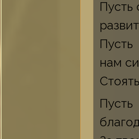
Пусть 
развит
Пусть
нам с
Стоять
Пуст
благо