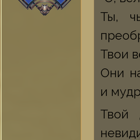
Ты, ч
преоб
Твои в
Они н
и мудр
Твой 
невид