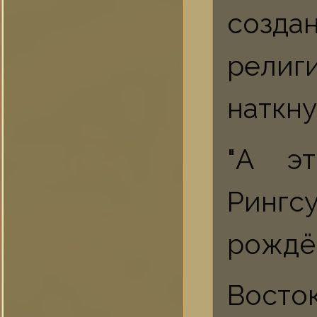
созда
рели
наткну
"А эт
Ринг
рождё
Восто