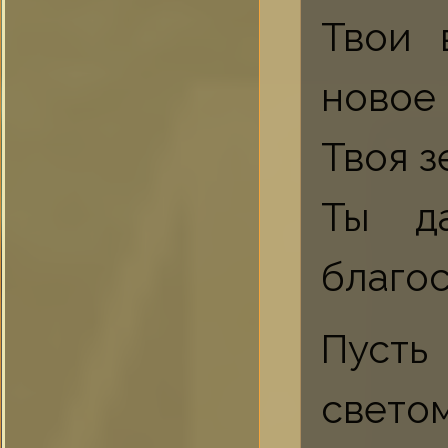
Твои 
новое 
Твоя з
Ты д
благо
Пусть
свето