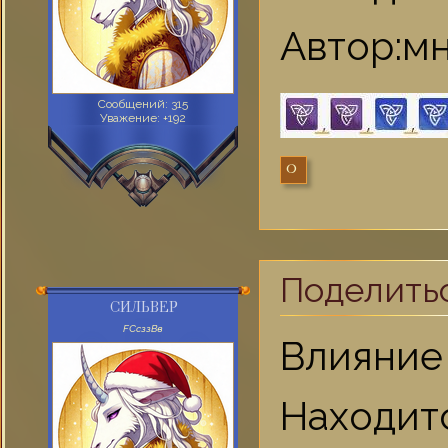
Автор:мн
Сообщений:
315
Уважение:
+192
0
Поделить
СИЛЬВЕР
FСсззВв
Влияние 
Находит