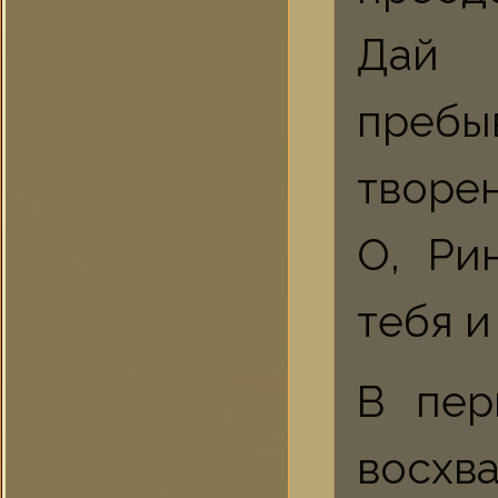
Дай 
преб
творе
О, Ри
тебя и 
В пер
восхв