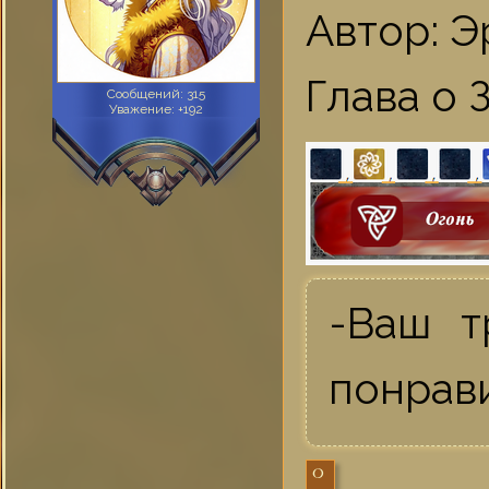
Автор: Э
Глава о 
Сообщений:
315
Уважение:
+192
-Ваш т
понрав
0