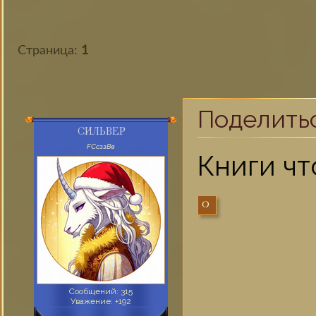
Страница:
1
Поделить
СИЛЬВЕР
FСсззВв
Книги чт
0
Сообщений:
315
Уважение:
+192