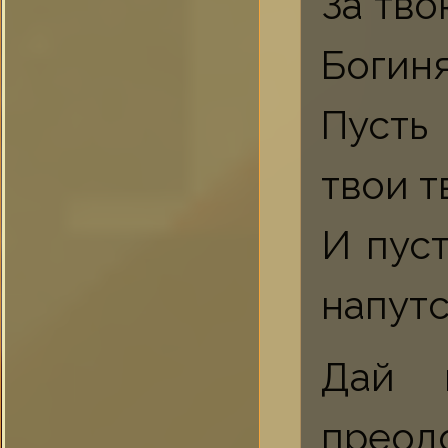
За тво
Богиня
Пусть
твои т
И пус
напутс
Дай 
преод