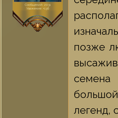
Сообщений:
2031
Уважение:
+136
распол
изначал
позже лю
высажи
семена
большой
легенд, 