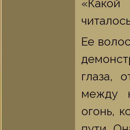
«Какой
читалось
Ее волос
демонст
глаза, 
между 
огонь, 
пути. Он