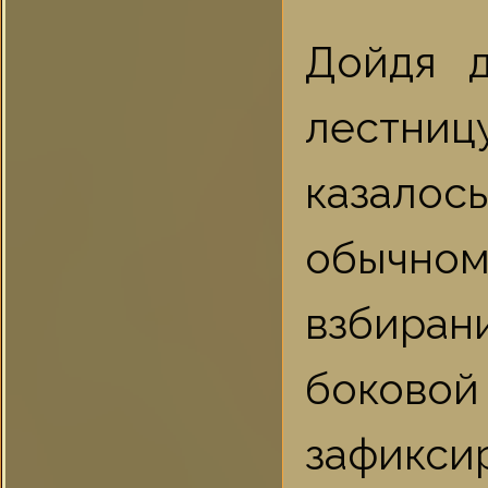
Дойдя 
лестни
казалось
обычно
взбиран
боков
зафикси