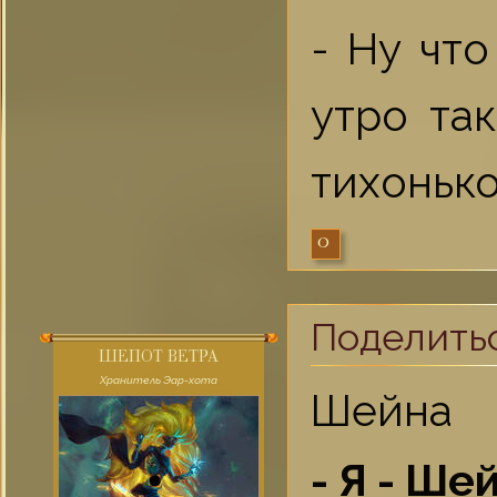
- Ну что
утро та
тихонько
0
Поделить
ШЕПОТ ВЕТРА
Хранитель Эар-хота
Шейна
- Я - Ше