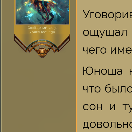
Уговор
ощущал 
Сообщений:
2031
Уважение:
+136
чего име
Юноша н
что было
сон и т
довольн