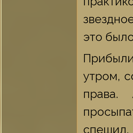
практико
звездно
это было
Прибыли
утром, с
права.
просыпа
спешил,