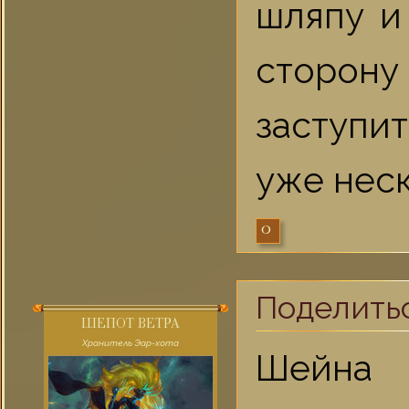
шляпу и
сторону 
заступит
уже неск
0
Поделить
ШЕПОТ ВЕТРА
Хранитель Эар-хота
Шейна