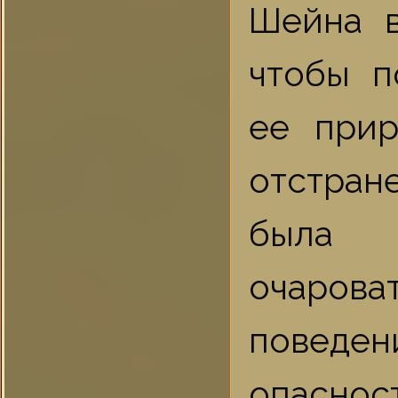
Шейна в
чтобы п
ее прир
отстран
была 
очарова
поведе
опасност