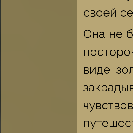
своей се
Она не б
посторон
виде зо
закрады
чувство
путешест