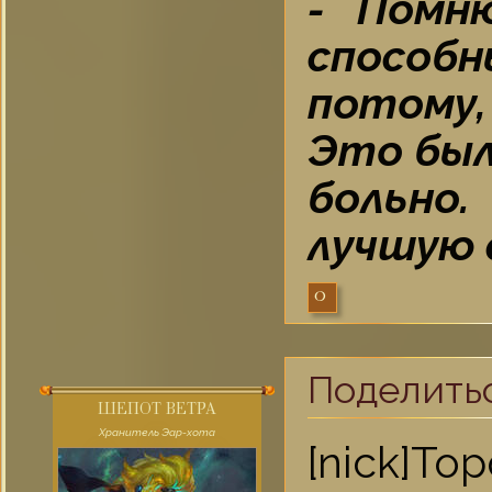
- Помню
способ
потому,
Это был
больно
лучшую 
0
Поделить
ШЕПОТ ВЕТРА
Хранитель Эар-хота
[nick]То