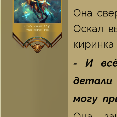
Она све
Оскал в
Сообщений:
2031
Уважение:
+136
киринка 
- И вс
детали 
могу пр
Она за