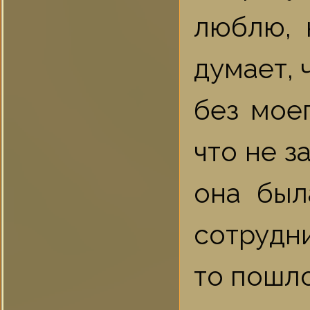
люблю, 
думает, 
без мое
что не з
она был
сотрудни
то пошло