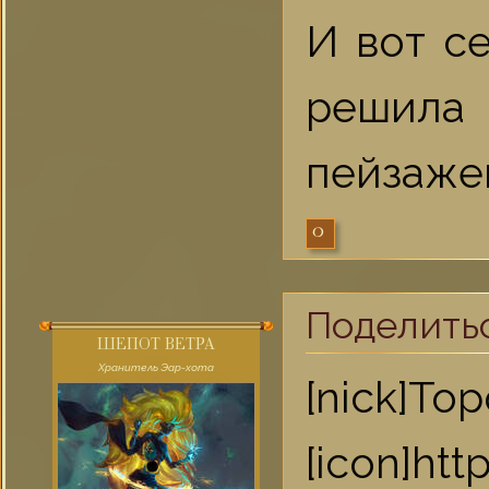
И вот с
решила
пейзаже
0
Поделить
ШЕПОТ ВЕТРА
Хранитель Эар-хота
[nick]То
[icon]ht