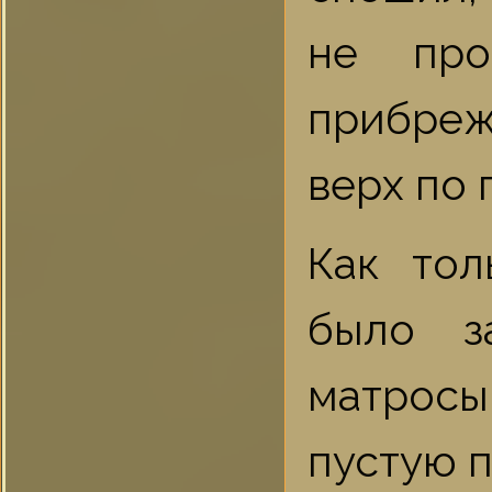
не про
прибреж
верх по 
Как тол
было з
матрос
пустую п