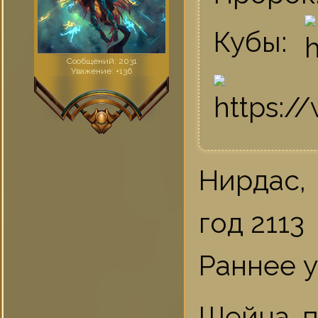
Кубы:
Сообщений:
2031
Уважение:
+136
Нирдас,
год 2113
Раннее 
Шейна п