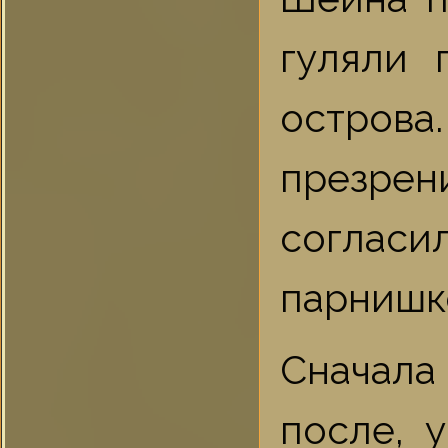
гуляли
острова.
презре
соглас
парнишк
Сначала
после, 