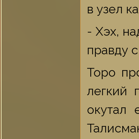
в узел к
- Хэх, н
правду с
Торо пр
легкий 
окутал 
Талисман