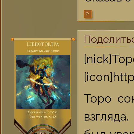
0
Поделить
ШЕПОТ ВЕТРА
Хранитель Эар-хота
[nick]То
[icon]ht
Торо со
взгляда
Сообщений:
2031
Уважение:
+136