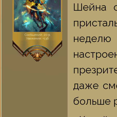
Шейна с
пристал
неделю
Сообщений:
2031
Уважение:
+136
настро
презрите
даже см
больше р