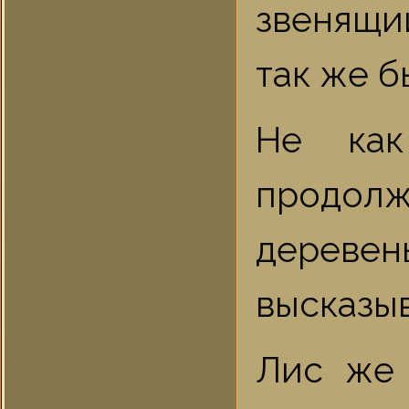
звенящий
так же б
Не как
продол
деревен
высказыв
Лис же 