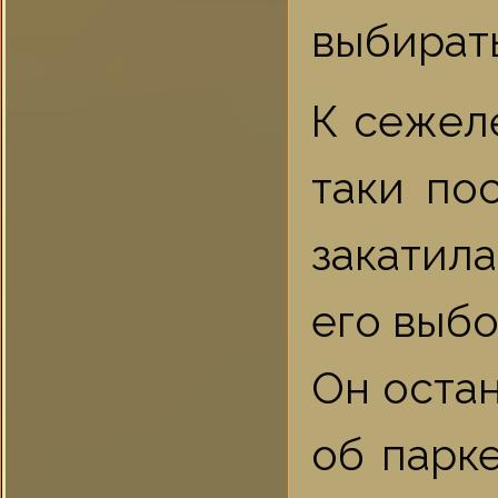
выбирать
К сежел
таки по
закатила
его выбо
Он оста
об парке