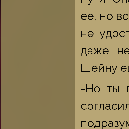
ее, но в
не удос
даже не
Шейну е
-Но ты 
согласи
подразу