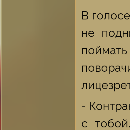
В голосе
не подн
поймать
поворач
лицезре
- Контра
с тобой