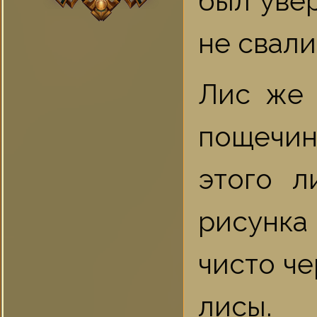
был уве
не свали
Лис же 
пощечин
этого л
рисунка
чисто че
лисы.