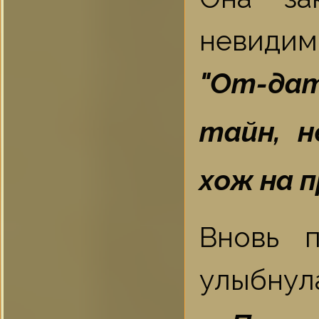
невидимо
"От-дат
тайн, н
хож на п
Вновь 
улыбнул