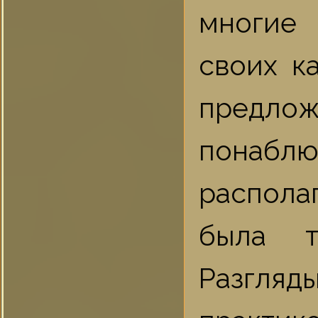
многие 
своих к
предл
понаблю
распола
была т
Разгля