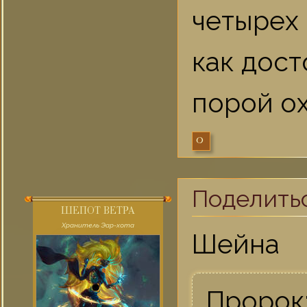
четырех 
как дос
порой ох
0
Поделить
ШЕПОТ ВЕТРА
Хранитель Эар-хота
Шейна
Пророк