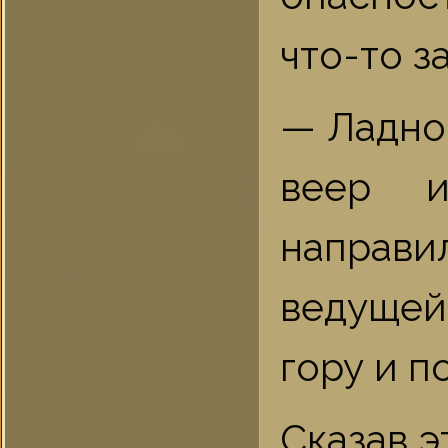
что-то з
— Ладно,
веер и
направ
ведущей
гору и п
Сказав э