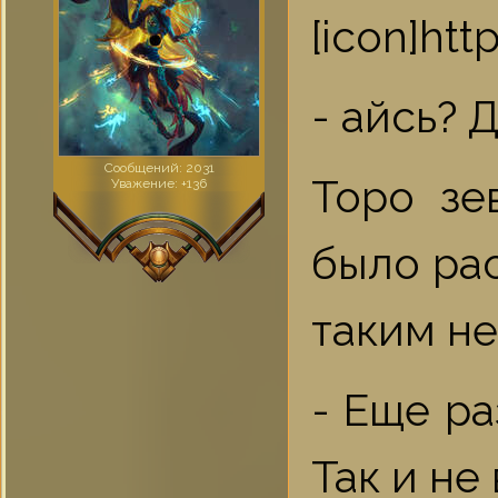
[icon]ht
- айсь? Д
Сообщений:
2031
Торо зе
Уважение:
+136
было рас
таким н
- Еще ра
Так и не