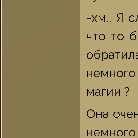
-хм.. Я 
что то б
обрати
немного
магии ?
Она оче
немного