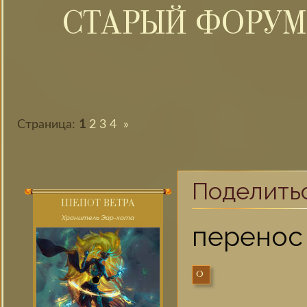
СТАРЫЙ ФОРУМ
Страница:
1
2
3
4
»
Поделить
ШЕПОТ ВЕТРА
Хранитель Эар-хота
перенос
0