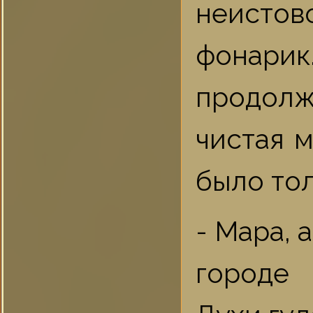
неистов
фонари
продолж
чистая 
было тол
- Мара, 
городе 