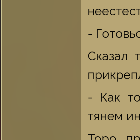
неестес
- Готовь
Сказал 
прикрепл
- Как т
тянем ин
Торо пр