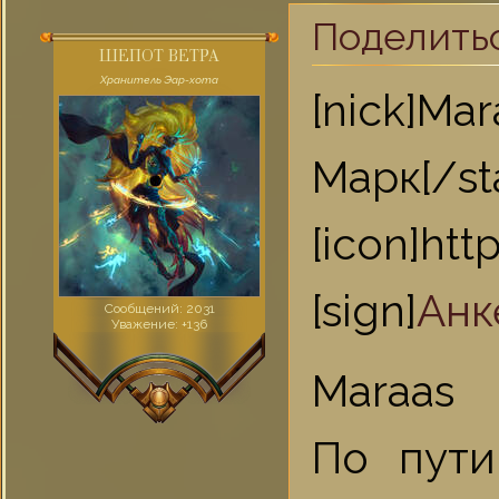
Поделить
ШЕПОТ ВЕТРА
Хранитель Эар-хота
[nick]Ma
Марк[/st
[icon]ht
[sign]
Анк
Сообщений:
2031
Уважение:
+136
Maraas
По пути