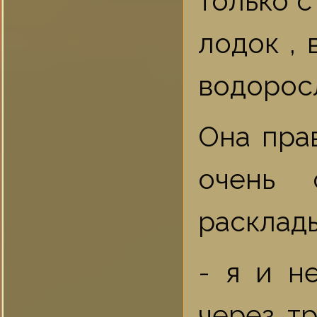
только с
лодок ,
водорос
Она пра
очень 
расклад
- я и н
через т