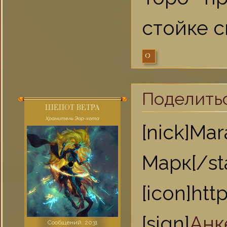
стойке с
0
Поделить
ШЕПОТ ВЕТРА
Хранитель Эар-хота
[nick]Ma
Марк[/st
[icon]ht
[sign]
Анк
Сообщений:
2031