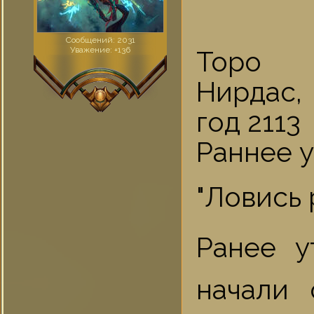
Сообщений:
2031
Уважение:
+136
Торо
Нирдас,
год 2113
Раннее 
"Ловись 
Ранее у
начали 