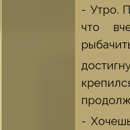
- Утро.
что вч
рыбачить
достигн
крепил
продолж
- Хочеш