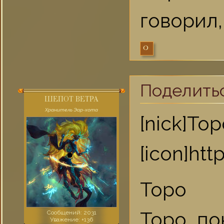
говорил,
0
Поделить
ШЕПОТ ВЕТРА
Хранитель Эар-хота
[nick]То
[icon]ht
Торо
Торо по
Сообщений:
2031
Уважение:
+136