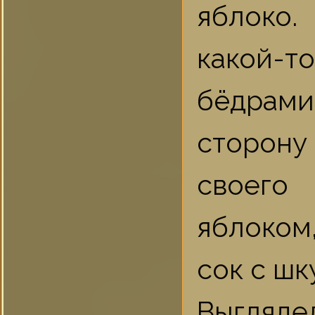
яблоко.
какой-т
бёдрами
сторон
своего
яблоком
сок с шк
Выглядел