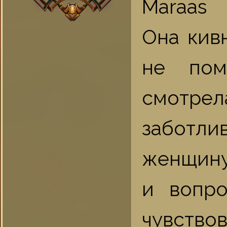
Maraas
Она кив
не пом
смотре
заботл
женщину
и вопро
чувствов