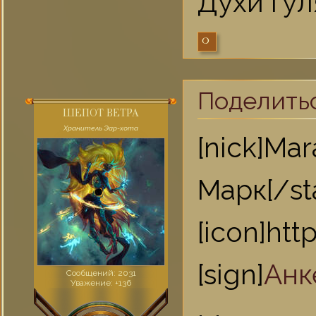
Духи гул
0
Поделить
ШЕПОТ ВЕТРА
Хранитель Эар-хота
[nick]Ma
Марк[/st
[icon]ht
[sign]
Анк
Сообщений:
2031
Уважение:
+136