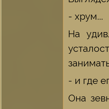
- хрум...
На удив
усталос
занимат
- и где е
Она зев