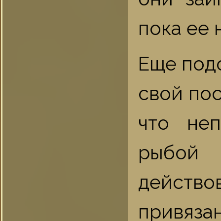
пока ее 
Еще подо
свой пос
что не
рыбой
действо
привязан