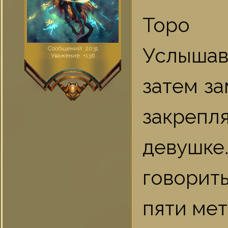
Торо
Услышав 
Сообщений:
2031
Уважение:
+136
затем за
закреп
девушк
говорить
пяти мет