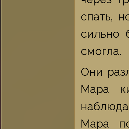
спать, 
сильно 
смогла.
Они раз
Мара к
наблюдал
Мара п