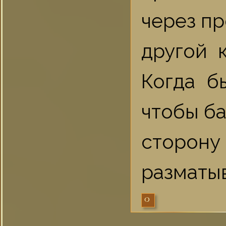
через пр
другой 
Когда б
чтобы ба
сторо
разматыв
0