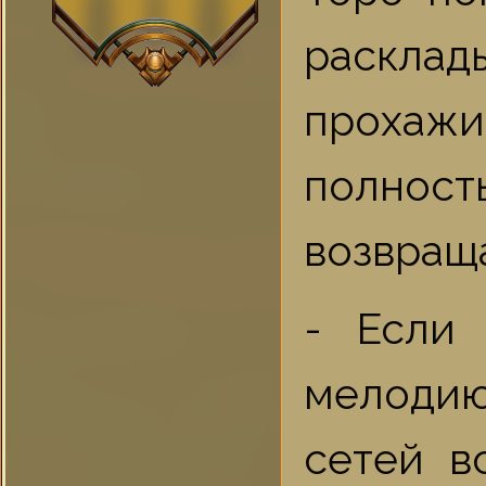
расклад
прохажив
полнос
возвраща
- Если 
мелодию
сетей в