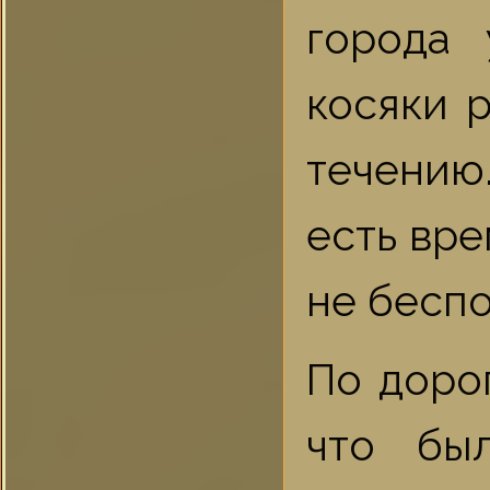
города
косяки 
течению.
есть вре
не беспо
По доро
что бы