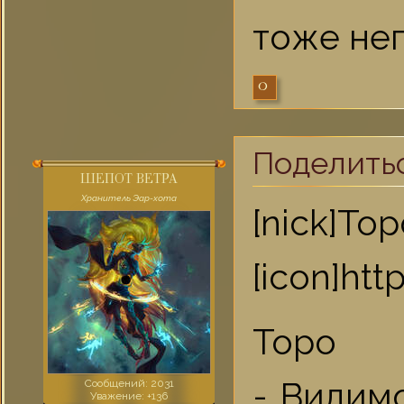
тоже неп
0
Поделить
ШЕПОТ ВЕТРА
Хранитель Эар-хота
[nick]То
[icon]ht
Торо
- Видим
Сообщений:
2031
Уважение:
+136