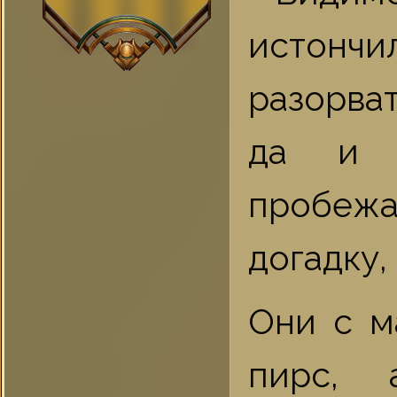
истончи
разорва
да и в
пробеж
догадку, 
Они с м
пирс, 