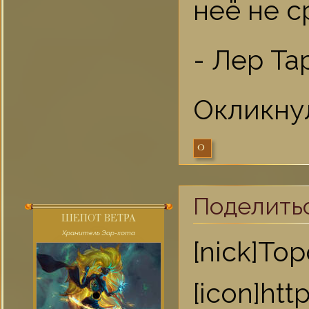
неё не с
- Лер Та
Окликну
0
Поделить
ШЕПОТ ВЕТРА
Хранитель Эар-хота
[nick]То
[icon]ht