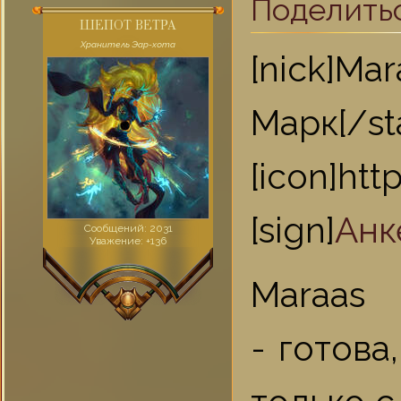
Поделить
ШЕПОТ ВЕТРА
Хранитель Эар-хота
[nick]Ma
Марк[/st
[icon]ht
[sign]
Анк
Сообщений:
2031
Уважение:
+136
Maraas
- готова