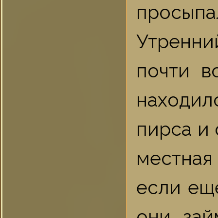
просыпа
Утренни
почти в
находил
пирса и 
местная
если еще
они зай