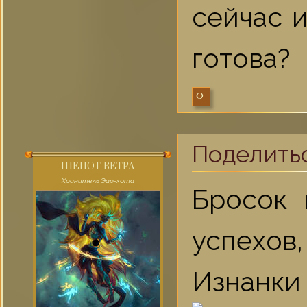
сейчас и
готова?
0
Поделить
ШЕПОТ ВЕТРА
Хранитель Эар-хота
Бросок 
успехо
Изнанки