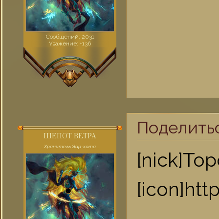
Сообщений:
2031
Уважение:
+136
Поделить
ШЕПОТ ВЕТРА
Хранитель Эар-хота
[nick]То
[icon]ht