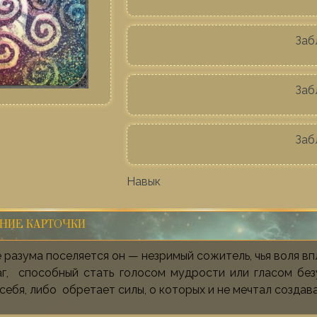
Заб
Заб
Заб
Навык
НИЕ КАРТОЧКИ
 разума поселяется он — незримый сожитель, чья воля вп
аг, способный стать голосом мудрости или гласом без
себя, либо обретает силы, о которых и не мечтал создав