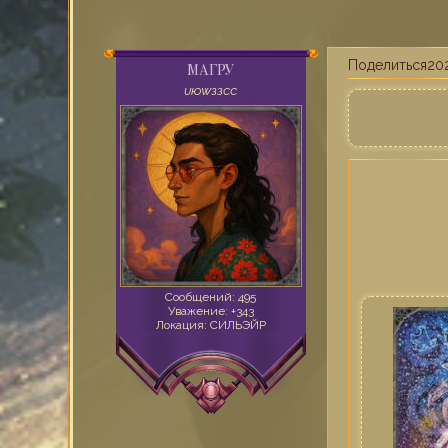
Поделиться
202
МАГРУ
UЮWЗЗСС
Сообщений:
495
Уважение:
+343
Локация:
СИЛЬЭЙР