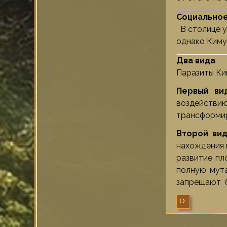
Социальное
В столице у
однако Киму
Два вида
Паразиты Ки
Первый ви
воздействию
трансформир
Второй ви
нахождения 
развитие пл
полную мута
запрещают б
0