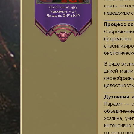
стать голос
Сообщений:
495
Уважение:
+343
неведомые с
Локация:
СИЛЬЭЙР
Процесс со
Современны
прерванных
стабилизиро
биологическо
В ряде эксп
дикой магии
своеобразны
целостность.
Духовный а
Паразит — с
объединение 
хозяина, уч
интенсивно 
от этого не