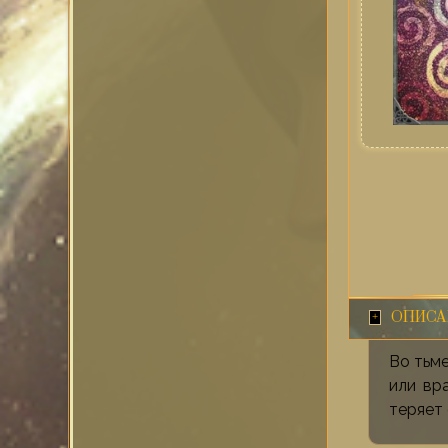
ОПИСА
Во тьме
или вр
теряет 