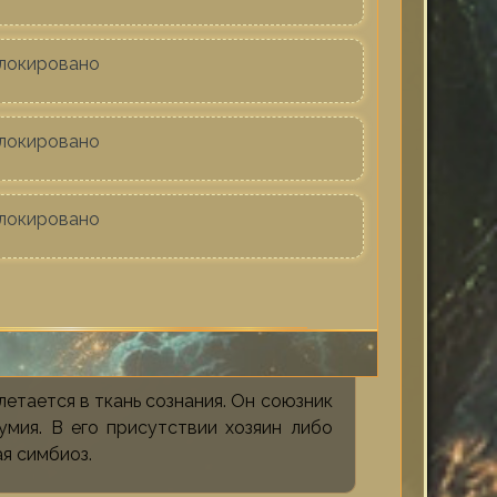
локировано
локировано
локировано
летается в ткань сознания. Он союзник
умия. В его присутствии хозяин либо
ая симбиоз.