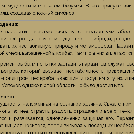
ом мудрости или гласом безумия. В его присутствии 
илы, создавая сложный симбиоз.
здания:
е паразиты зачастую связаны с незаконными аборт
 жизней рождаются эти существа — гибриды, рожденн
вать их нестабильную природу и метаморфозы. Паразит
й смеси, выращенной в колбах. Так что в них вплетаются 
ерементов были попытки заставить паразитов служат св
 ветров, который вызывает нестабильность превращени
м фильтром, перерабатывающим и гасущим эту излишн
 Успехов однако в этой области не было достигнуто.
спект:
ущность, наложенная на сознание хозяина. Связь с ним 
опыта: гнев, страсть, радость, страдания и все оттенки
ится и развивается, одновременно защищая его. Параз
защищает носителя, порой вызывая у последних необъя
 существует, и носитель вынужден жить с постоянным вн