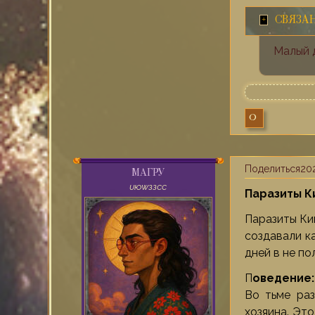
СВЯЗА
Малый 
0
Поделиться
202
МАГРУ
UЮWЗЗСС
Паразиты К
Паразиты Ки
создавали к
дней в не п
П
оведение:
Во тьме раз
хозяина. Эт