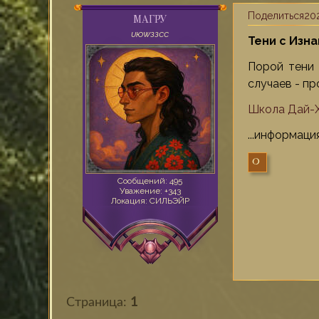
Поделиться
202
МАГРУ
UЮWЗЗСС
Тени с Изна
Порой тени 
случаев - п
Школа Дай-Х
...информаци
0
Сообщений:
495
Уважение:
+343
Локация:
СИЛЬЭЙР
Страница:
1