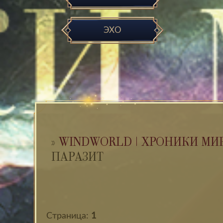
ЭХО
»
WINDWORLD | ХРОНИКИ МИ
ПАРАЗИТ
Страница:
1