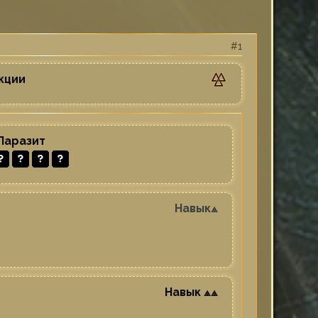
1
кции
Паразит
Навык⟁
Навык ⟁⟁