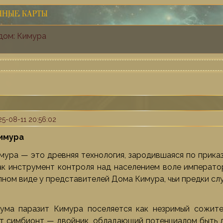
ННЫЕ КАРТЫ
дом: Кимура
5-08-11 20:56:02
имура
мура — это древняя технология, зародившаяся по приказ
ак инструмент контроля над населением воле императо
олном виде у представителей Дома Кимура, чьи предки с
ума паразит Кимура поселяется как незримый сожител
от симбионт — двойник, обладающий потенциалом быть 