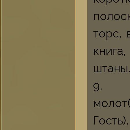
полоск
торс,
книга
штаны
9. 
молот
Гость)