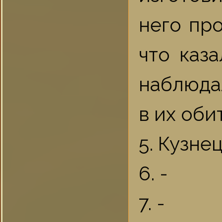
него про
что каз
наблюда
в их оби
5. Кузне
6. -
7. -