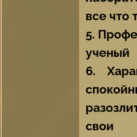
все что 
5. Профе
ученый
6. Хар
спокой
разозли
свои 