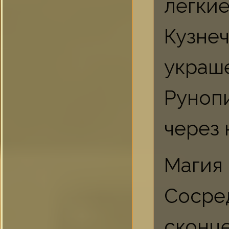
легкие
Кузне
украш
Руноп
через
Магия 
Сосре
сконц