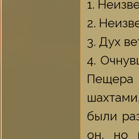
1. Неизв
2. Неизв
3. Дух в
4. Очнув
Пещера 
шахтами,
были раз
он, но