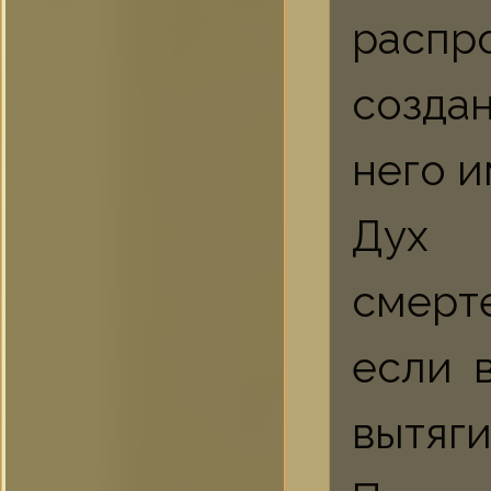
расп
созда
него и
Дух 
смерт
если 
вытяг