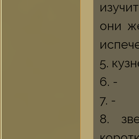
изучи
они ж
испече
5. куз
6. -
7. -
8. зв
коро