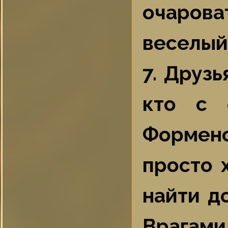
очаров
веселый
7. Друзь
кто с 
Формен
просто 
найти д
Врагам