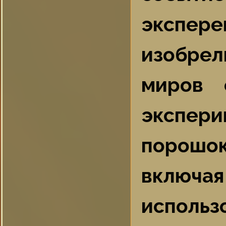
экспере
изобрел
миров 
экспер
порошок
включа
использ