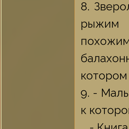
8. Звер
рыжим 
похожим
балахон
котором 
9. - Мал
к которо
- Книга