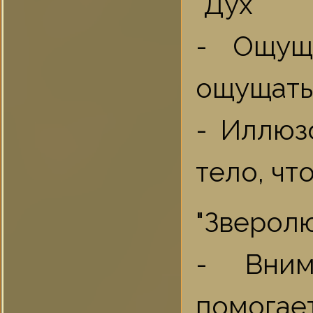
"Дух"
- Ощущ
ощущать 
- Иллюз
тело, чт
"Зверолю
- Вним
помогает