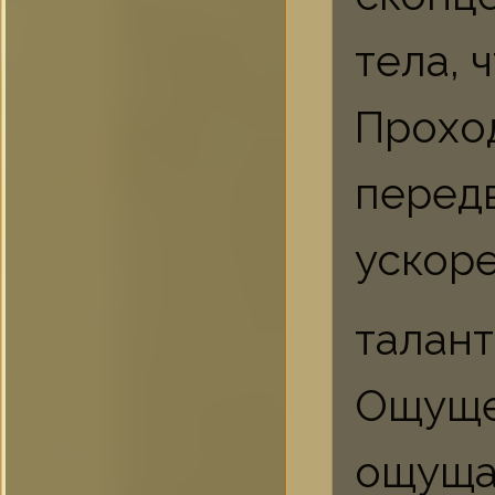
тела, 
Прох
перед
ускоре
талант
Ощущ
ощущат