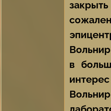
закрыть 
сожален
эпицент
Вольнир
в больш
интерес
Вольни
лаборат