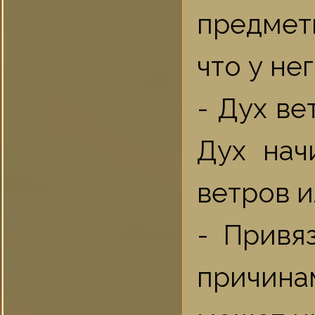
предмет
что у не
- Дух ве
Дух нач
ветров и
- Привя
причин