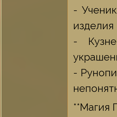
- Учени
изделия 
- Кузн
украшен
- Рунопи
непонят
**Магия 