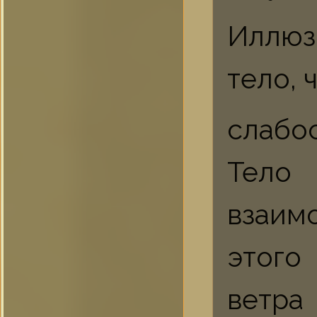
Иллюз
тело, 
слабос
Тело 
взаим
этого
ветр