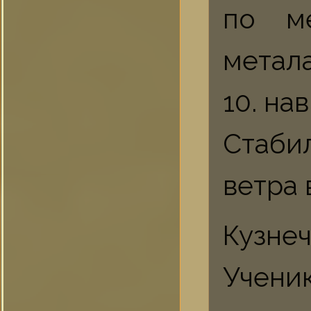
по ме
метал
10. на
Стаби
ветра 
Кузнеч
Учени