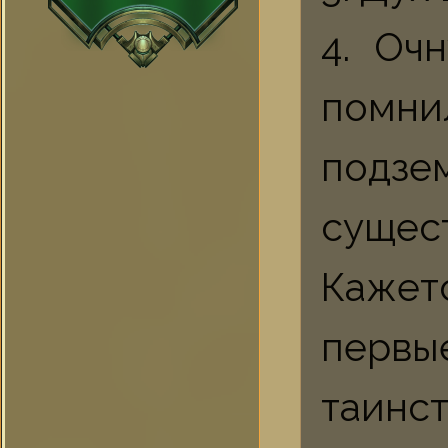
4. Оч
помн
подзе
сущес
Кажет
перв
таин