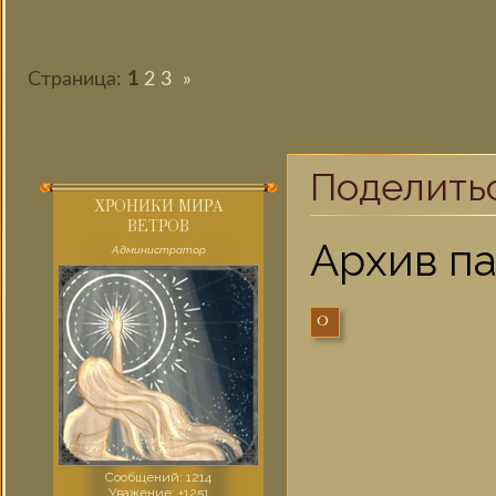
Страница:
1
2
3
»
Поделить
ХРОНИКИ МИРА
ВЕТРОВ
Архив п
Администратор
0
Сообщений:
1214
Уважение:
+1251