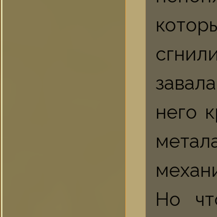
котор
сгни
завала
него к
мета
механи
Но чт