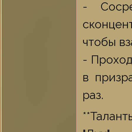
- Соср
сконцент
чтобы в
- Прохо
в призр
раз.
**Таланты