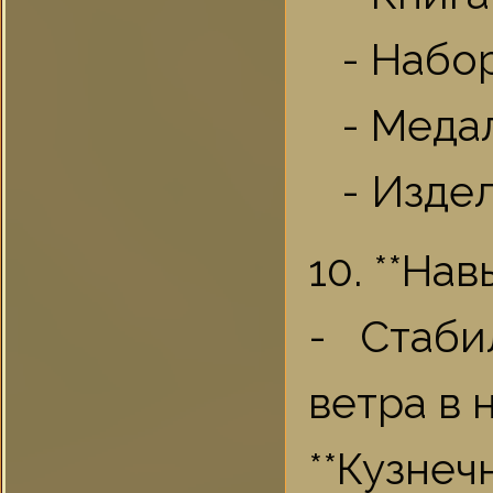
- Набор
- Меда
- Издел
10. **На
- Стаби
ветра в 
**Кузнеч