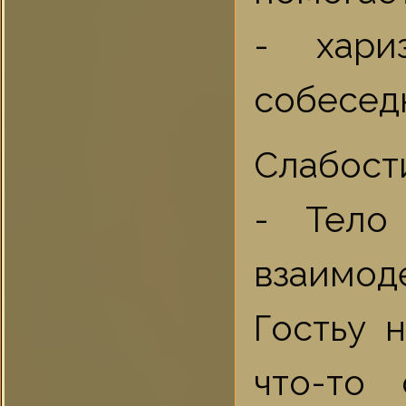
- хари
собеседн
Слабост
- Тело
взаимод
Гостьу 
что-то 