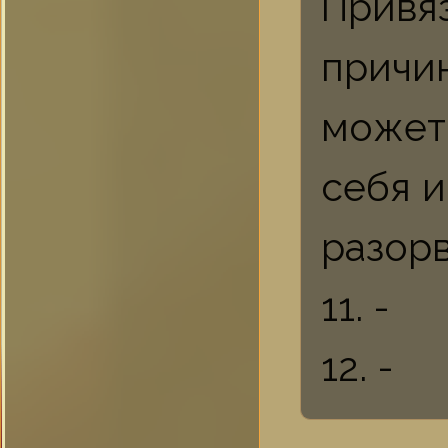
Привя
причи
может
себя и
разорв
11. -
12. -