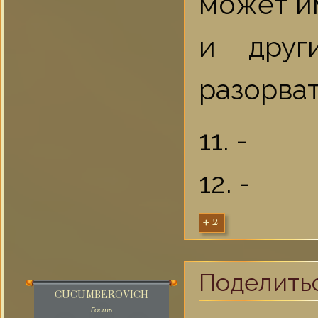
может и
и друг
разорват
11. -
12. -
+2
Поделить
CUCUMBEROVICH
Гость