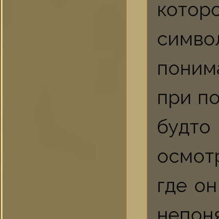
котор
симв
поним
при п
будто
осмотр
где о
непон