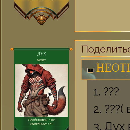
Поделить
ДУХ
ЧЮВС
НЕОТ
1. ???
2. ???(
Сообщений:
102
3. Дух
Уважение:
+62