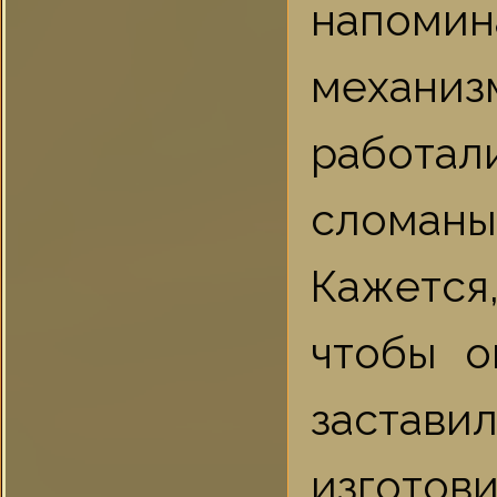
напомин
механиз
работал
сломан
Кажется,
чтобы о
застав
изготови