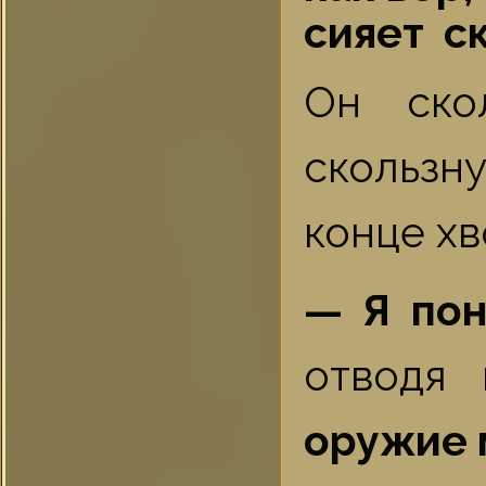
сияет ск
Он ско
скользн
конце хв
— Я пон
отводя 
оружие 