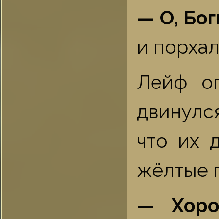
— О, Бог
и порхал
Лейф оп
двинулс
что их 
жёлтые г
— Хоро