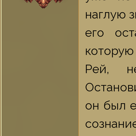
наглую з
его ост
которую
Рей, н
Останов
он был е
сознан