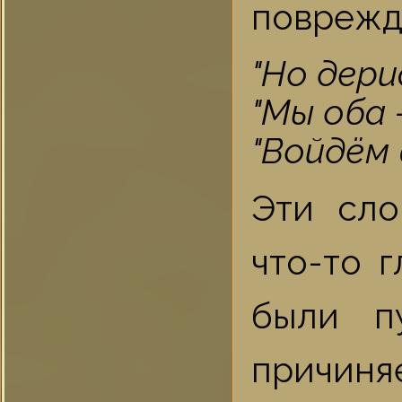
поврежд
"Но дери
"Мы оба 
"Войдём 
Эти сло
что-то 
были п
причиняе