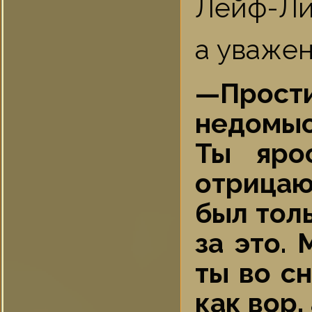
Лейф-Лин
а уважен
—Прости
недомы
Ты яро
отрицаю 
был толь
за это.
ты во с
как вор,