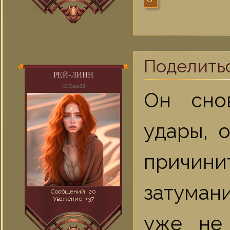
0
Поделить
РЕЙ-ЛИНН
ЮЮюзЗЗ
Он сно
удары, 
причини
затуман
Сообщений:
20
Уважение:
+37
уже не 