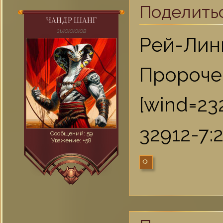
Поделить
ЧАНДР ШАНГ
ЗUЮЮЮЮВ
Рей-Лин
Пророче
[wind=23
32912-7:2
Сообщений:
59
Уважение:
+58
0