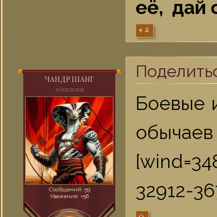
её, дай 
+2
Поделить
ЧАНДР ШАНГ
ЗUЮЮЮЮВ
Боевые и
обычаев (
[wind=34
32912-367
Сообщений:
59
Уважение:
+58