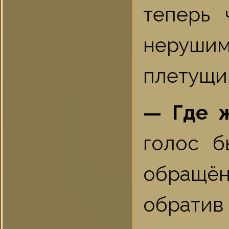
теперь 
нерушим
плетущи
— Где 
голос б
обращён
обратив