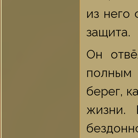
из него 
защита.
Он отвё
полным 
берег, к
жизни.
бездонн