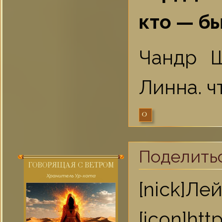
кто — бы
Чандр Ш
Линна. ч
0
Поделить
ГОВОРЯЩАЯ С ВЕТРОМ
Хранитель Ур-хота
[nick]Ле
[icon]htt