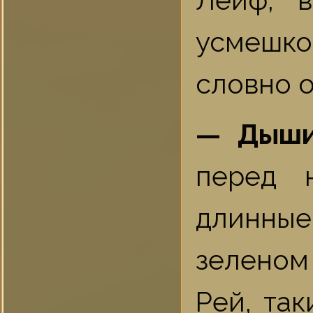
Лейф, в
усмешко
словно 
— Дыши,
перед 
длинные
зеленом
Рей, та