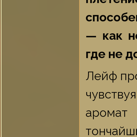
способен
— как н
где не д
Лейф пр
чувству
аромат
тончайш