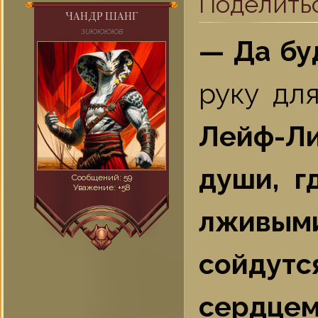
Поделить
ЧАНДР ШАНГ
ЗUЮЮЮЮВ
— Да бу
руку дл
Лейф-Ли
души, г
Сообщений:
59
Уважение:
+58
лживым
сойдут
сердцем