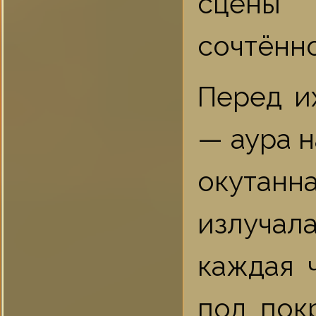
сцены 
сочтённо
Перед и
— аура 
окутанн
излучал
каждая 
под пок