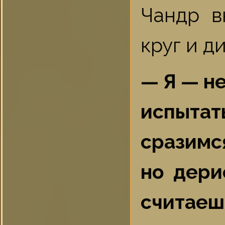
Чандр в
круг и д
— Я — не
испытат
сразимс
но дери
считаеш