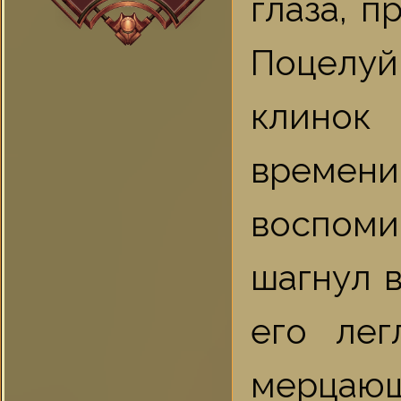
глаза, п
Поцелуй
клинок
времен
воспоми
шагнул 
его лег
мерцающ