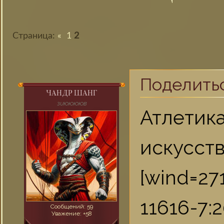
Страница:
«
1
2
Поделить
ЧАНДР ШАНГ
ЗUЮЮЮЮВ
Атлетик
искусств
[wind=27
11616-7:2
Сообщений:
59
Уважение:
+58