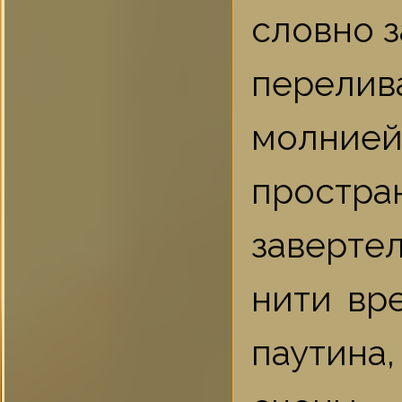
словно з
перели
молние
простр
заверте
нити вр
паутина