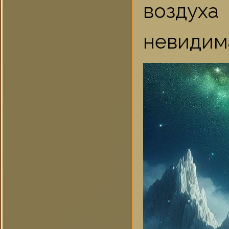
воздух
невидима