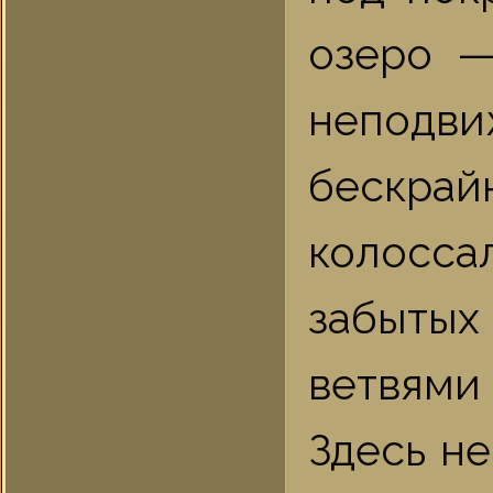
озеро —
непод
бескр
колосса
забытых
ветвями
Здесь н