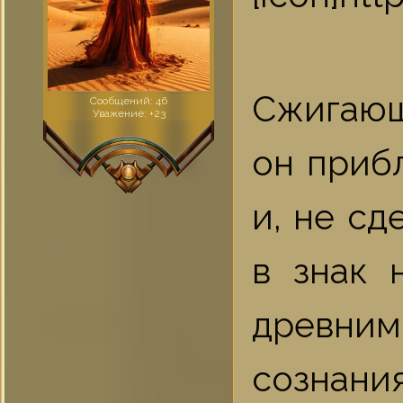
Сжигающ
Сообщений:
46
Уважение:
+23
он приб
и, не сд
в знак 
древним
сознания