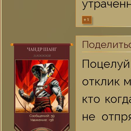
утраченн
+1
Поделить
ЧАНДР ШАНГ
ЗUЮЮЮЮВ
Поцелу
отклик м
кто когд
не отпр
Сообщений:
59
Уважение:
+58