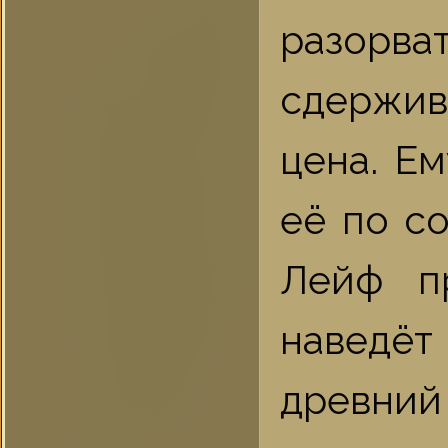
разорва
сдержив
цена. Е
её по со
Лейф п
наведёт
древний