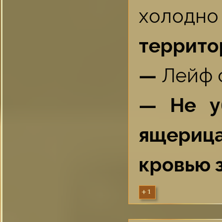
холодн
террито
—
Лейф 
— Не у
ящерица
кровью 
+1