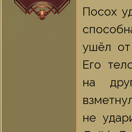
Посох уд
способн
ушёл от
Его тело
на дру
взметнул
не удар