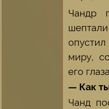
Чандр 
шептал
опустил
миру, с
его глаз
— Как ты
Чанд по