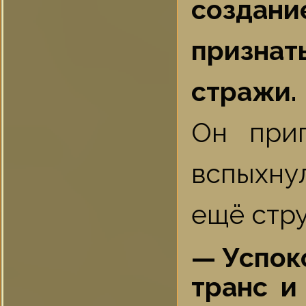
создан
признат
стражи.
Он при
вспыхну
ещё стру
— Успок
транс и