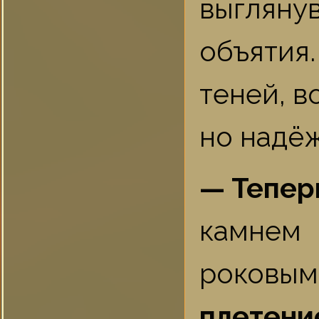
выгляну
объятия.
теней, в
но надё
— Тепер
камнем
роковы
плетени