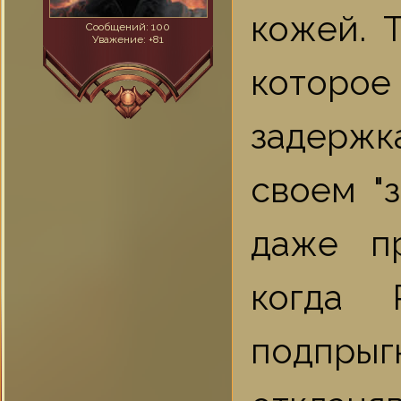
кожей. 
Сообщений:
100
Уважение:
+81
которо
задержк
своем "
даже п
когда 
подпр