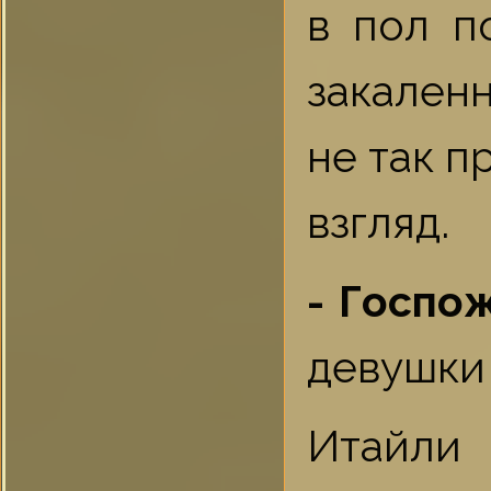
в пол п
закален
не так п
взгляд.
- Госпо
девушки
Итайли