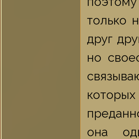
поэтому
только 
друг дру
но свое
связыва
которых
преданн
она од