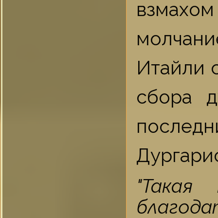
взмахо
молчани
Итайли с
сбора 
послед
Дургарис
"Такая
благодат