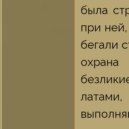
была ст
при ней,
бегали с
охрана
безлик
латами
выполн