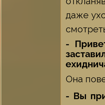
откланя
даже ух
смотреть
- Приве
застави
ехиднич
Она пове
- Вы пр