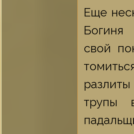
Еще нес
Богиня 
свой по
томитьс
разлиты
трупы 
падальщ