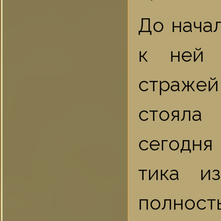
До начал
к ней 
стражей
стояла
сегодня 
тика и
полност