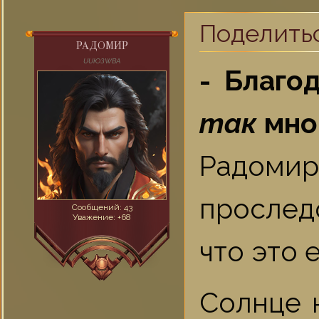
Поделить
РАДOМИР
UUЮЗWВA
- Благо
так
мно
Радом
прослед
Сообщений:
43
Уважение:
+68
что это 
Солнце 