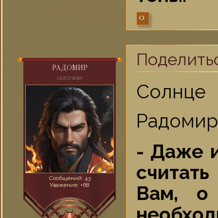
0
Поделить
РАДOМИР
UUЮЗWВA
Солнце 
Радомир,
- Даже 
считат
Сообщений:
43
Уважение:
+68
Вам, о
необхо