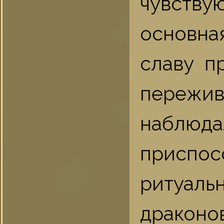
чувству
основная
славу п
пережив
наблюд
приспос
ритуал
драконов