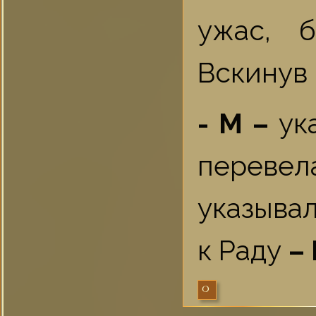
ужас, 
Вскинув 
- М –
ука
перевел
указывал
к Раду
–
0