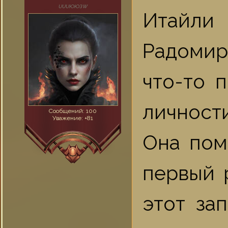
UUUЮЮЗW
Итайли
Радомир
что-то 
личности
Сообщений:
100
Уважение:
+81
Она пом
первый 
этот за