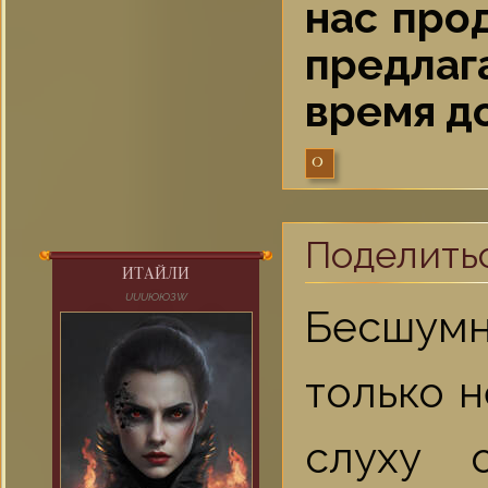
нас про
предлаг
время д
0
Поделить
ИТАЙЛИ
UUUЮЮЗW
Бесшумн
только 
слуху 