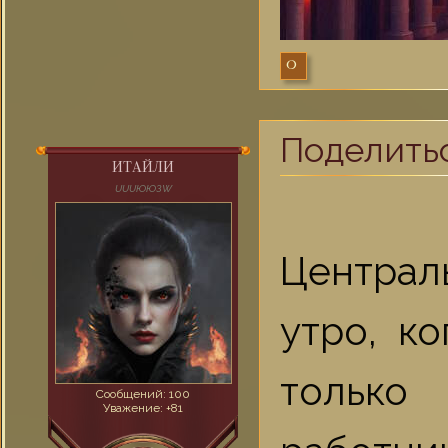
0
Поделить
ИТАЙЛИ
UUUЮЮЗW
Центра
утро, к
только
Сообщений:
100
Уважение:
+81