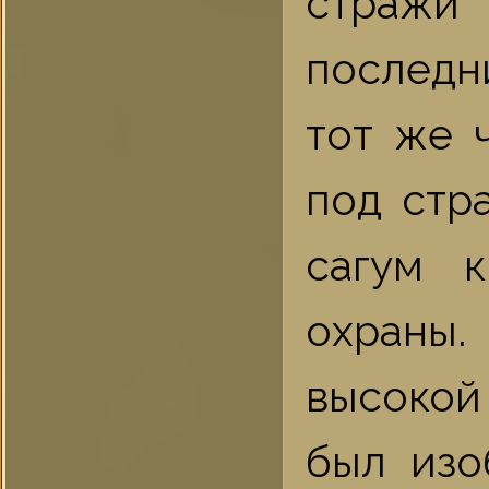
страж
последн
тот же 
под стр
сагум 
охраны.
высокой
был изо