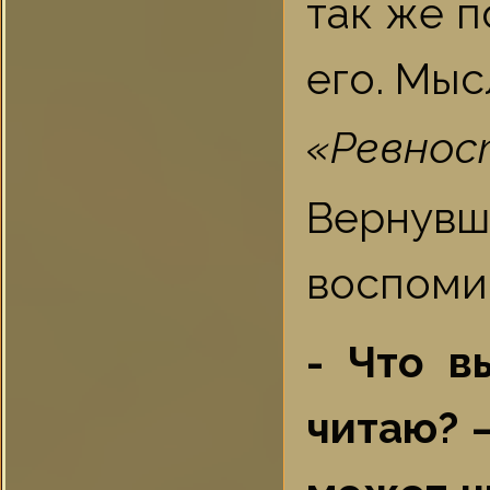
так же п
его. Мыс
«Ревнос
Верну
воспомин
- Что в
читаю?