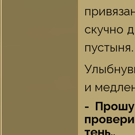
привяза
скучно д
пустыня.
Улыбнув
и медле
- Прошу
провери
тень..