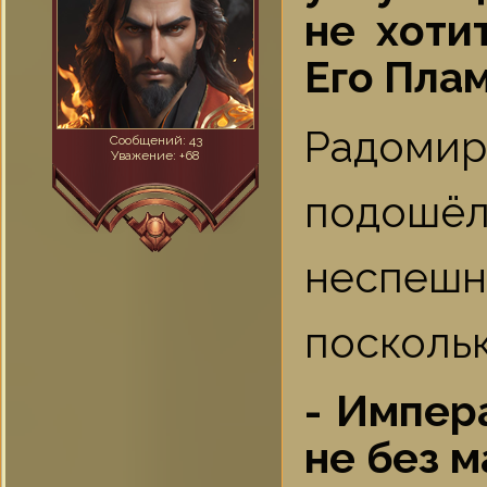
не хоти
Его Пла
Радоми
Сообщений:
43
Уважение:
+68
подошё
неспешн
поскольк
- Импер
не без м