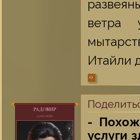
развеян
ветра 
мытарств
Итайли д
0
Поделить
РАДOМИР
UUЮЗWВA
- Похож
услуги 