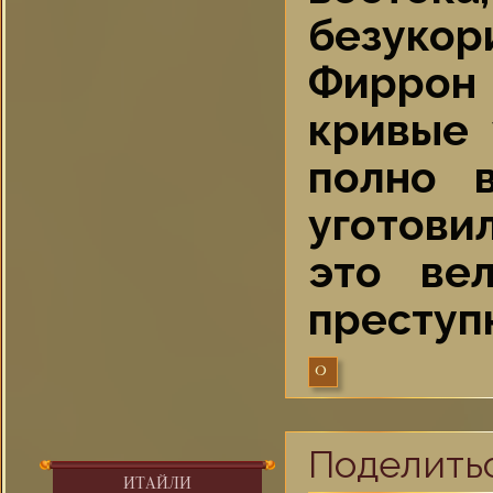
безукор
Фиррон
кривые 
полно 
уготови
это ве
преступ
0
Поделить
ИТАЙЛИ