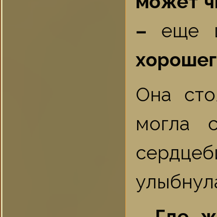
может ч
–
еще
хорошег
Она сто
могла 
сердце
улыбнул
- Где ж