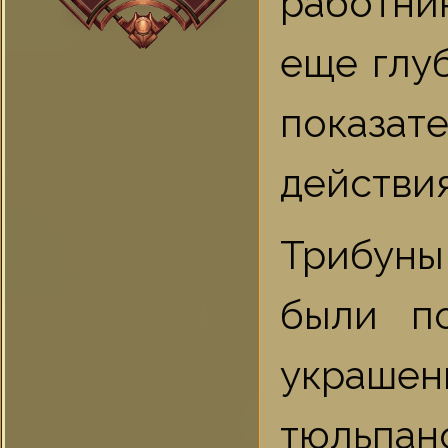
работник
еще глу
показат
действия
Трибуны
были п
украше
тюльпа