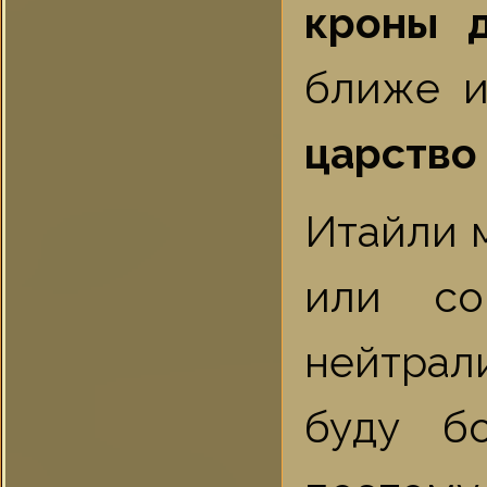
кроны д
ближе и
царство
Итайли м
или со
нейтрали
буду б