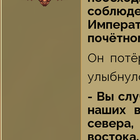
соблю
Импера
почётном
Он потё
улыбнул
- Вы сл
наших в
севера,
востока