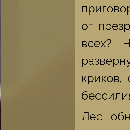
пригово
от презр
всех? 
разверн
криков,
бессили
Лес обн