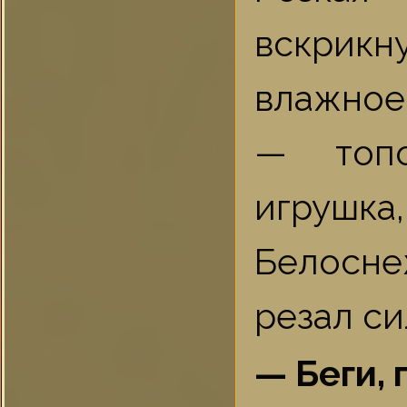
вскрикн
влажное
— топо
игрушк
Белосне
резал си
— Беги, 