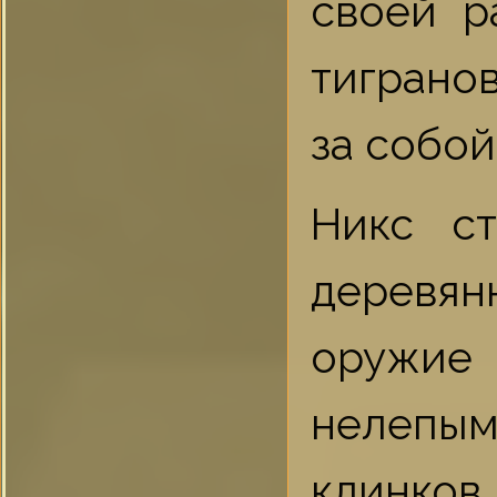
своей р
тигранов
за собой
Никс с
деревян
оружие
нелепы
клинко