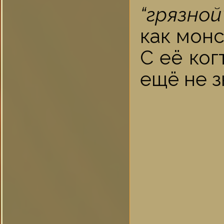
“грязной”
как монс
С её ког
ещё не з