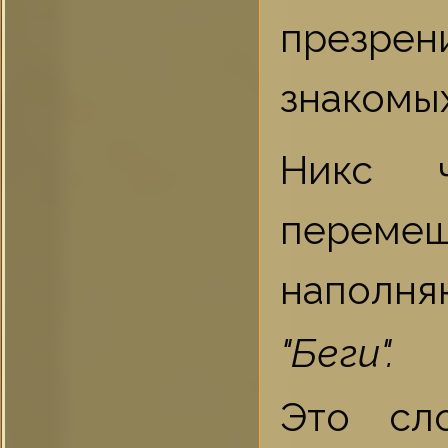
презре
знакомых
Никс ч
перемеш
наполня
"Беги".
Это сл