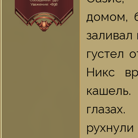
Сообщений:
540
Уважение:
+898
домом, 
заливал 
густел 
Никс вр
кашель.
глазах.
рухнули