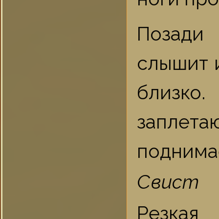
Позади 
слышит 
близк
заплет
поднима
Свист
Резкая