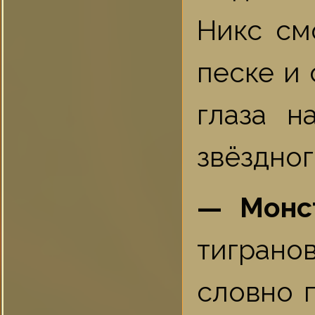
Никс см
песке и
глаза н
звёздного
— Монс
тиграно
словно 