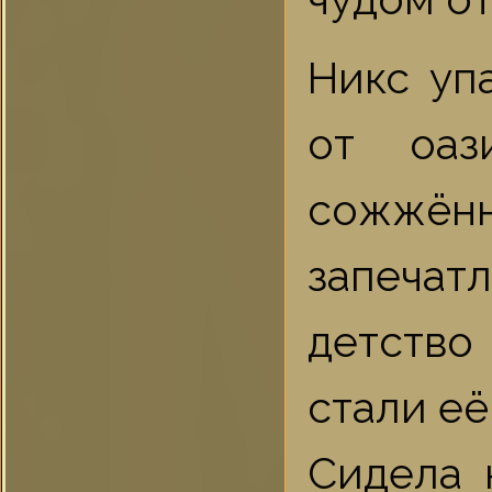
Никс уп
от оаз
сожжён
запечатл
детство
стали её
Сидела 