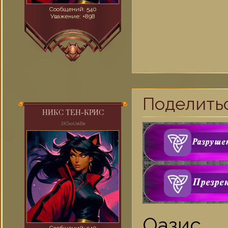
Сообщений:
540
Уважение:
+898
Поделить
НИКС ТЕН-КРИС
ЗЮюUвВв
Оазис,