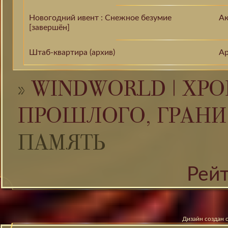
Новогодний ивент : Снежное безумие
Ак
[завершён]
Штаб-квартира (архив)
Ар
»
WINDWORLD | ХРО
ПРОШЛОГО, ГРАНИ
ПАМЯТЬ
Рей
Дизайн создан 