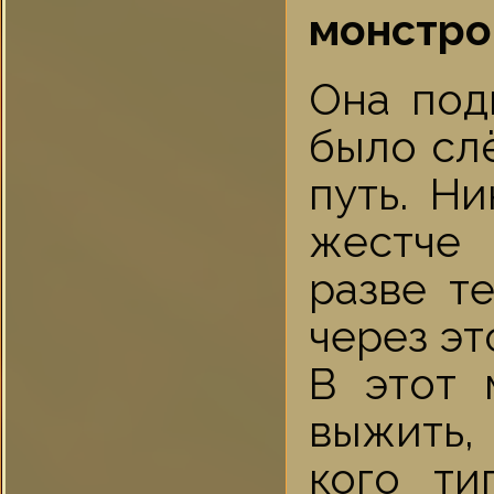
монстром
Она под
было слё
путь. Ни
жестче 
разве т
через эт
В этот 
выжить, 
кого ти