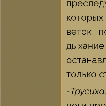
преслед
которых
веток п
дыхани
останав
только с
-Трусиха
ноги про