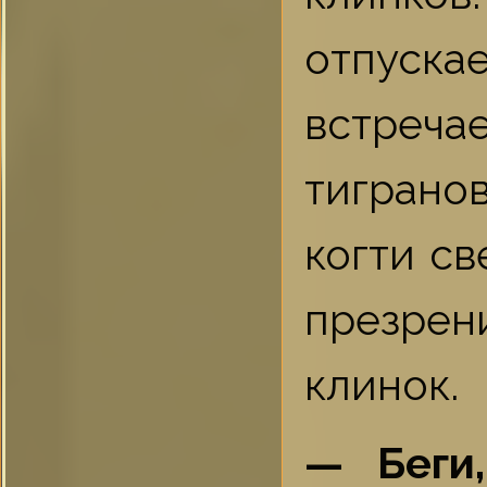
отпуска
встреча
тигранов
когти св
презре
клинок.
— Беги,