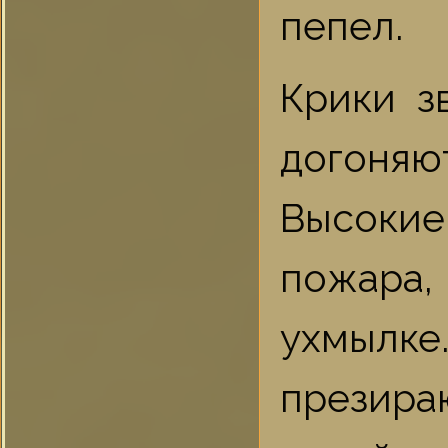
пепел.
Крики з
догоня
Высокие,
пожара
ухмылке.
презира