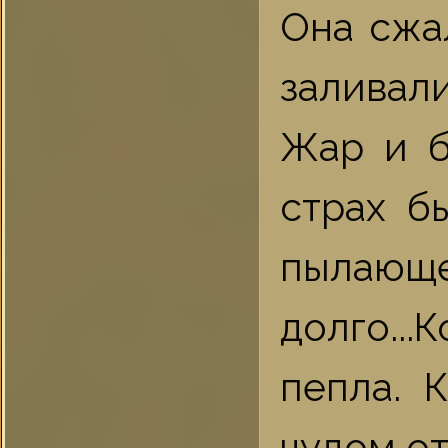
Она сжа
заливали
Жар и б
страх б
пылающ
долго...
пепла. 
чудом от