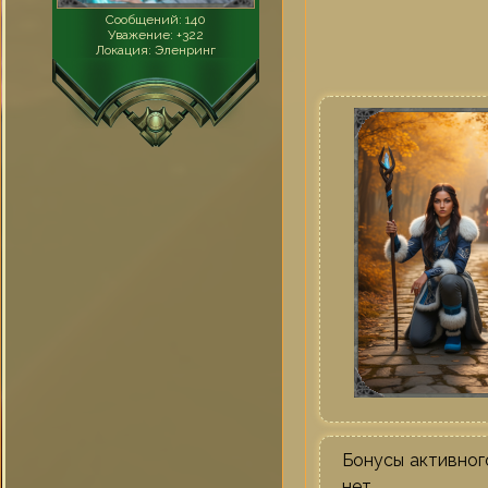
Сообщений:
140
Уважение:
+322
Локация:
Эленринг
Бонусы активног
нет