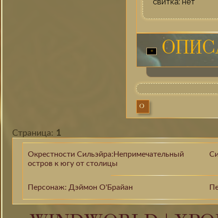
свитка: нет
ОПИС
0
Страница:
1
Окрестности Сильэйра:Непримечательный
Си
остров к югу от столицы
Персонаж: Дэймон О'Брайан
Пе