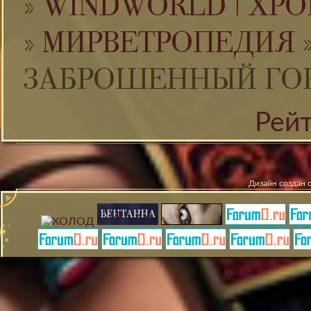
»
WINDWORLD | ХРО
»
МИРВЕТРОПЕДИЯ
ЗАБРОШЕННЫЙ ГО
Рей
Дизайн создан 