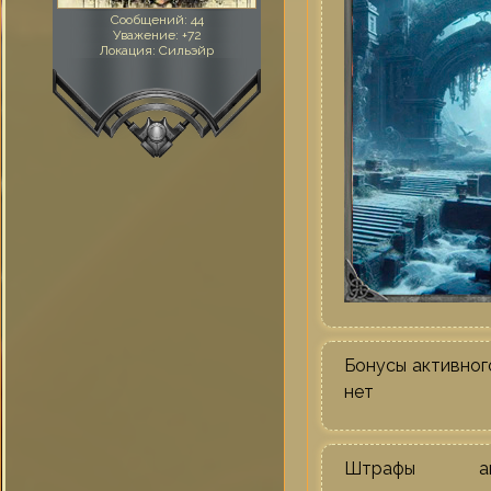
Сообщений:
44
Уважение:
+72
Локация:
Сильэйр
Бонусы активног
нет
Штрафы акт