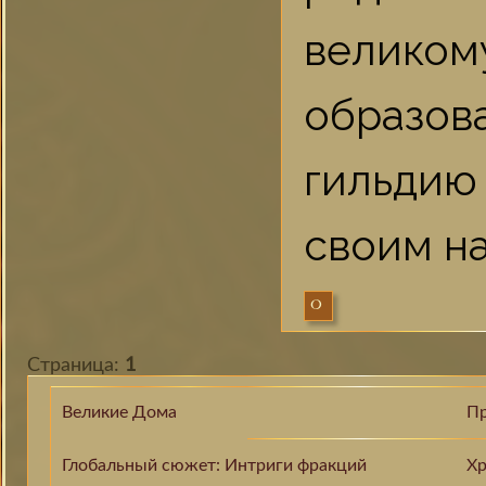
великом
образов
гильди
своим н
0
Страница:
1
Великие Дома
П
Глобальный сюжет: Интриги фракций
Хр