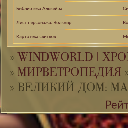
Библиотека Альвейра
Си
Лист персонажа: Вольнир
Во
Картотека свитков
М
»
WINDWORLD | ХРО
»
МИРВЕТРОПЕДИЯ
»
ВЕЛИКИЙ ДОМ: М
Рей