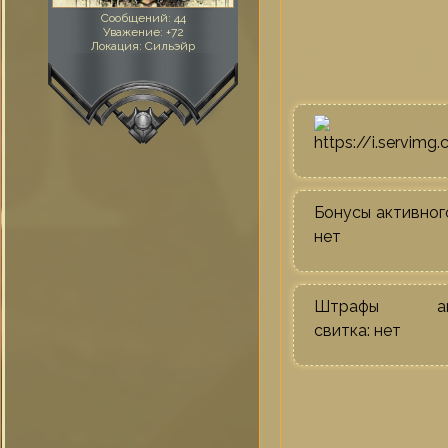
Сообщений:
44
Уважение:
+72
Локация:
Сильэйр
Бонусы активног
нет
Штрафы акт
свитка: нет