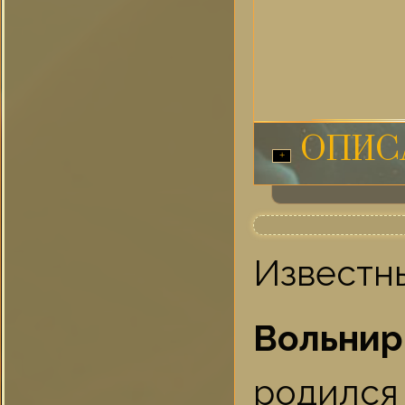
ОПИС
Известн
Вольни
родился