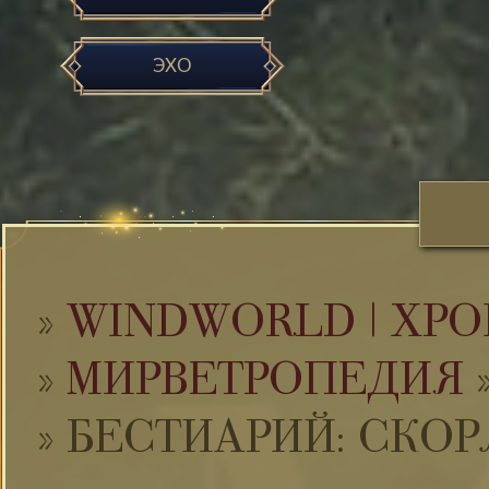
ЭХО
»
WINDWORLD | ХРО
»
МИРВЕТРОПЕДИЯ
»
БЕСТИАРИЙ: СКО