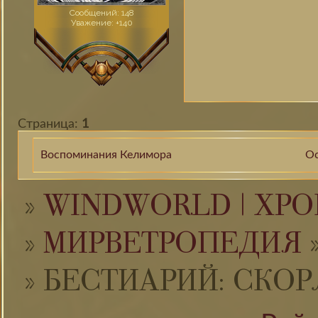
Сообщений:
148
Уважение:
+140
Страница:
1
Воспоминания Келимора
Ос
»
WINDWORLD | ХРО
»
МИРВЕТРОПЕДИЯ
»
БЕСТИАРИЙ: СКО