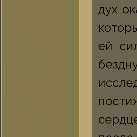
дух ок
котор
ей си
бездн
иссл
пости
сердц