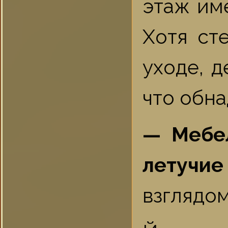
этаж им
Хотя ст
уходе, 
что обн
— Мебел
летучие
взглядом