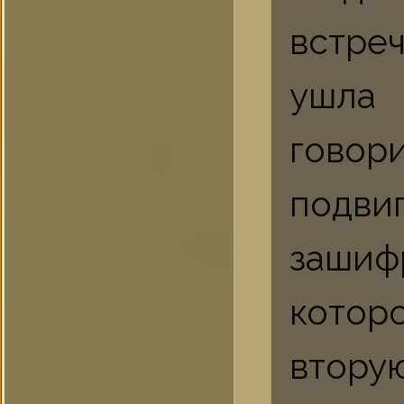
встре
ушла 
гово
подв
зашиф
котор
вторую