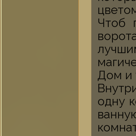
цветом
Чтоб 
ворот
лучш
магиче
Дом и 
Внутр
одну к
ванну
комнат