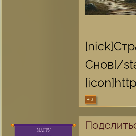
[nick]С
Снов[/st
[icon]ht
+2
Поделить
МАГРУ