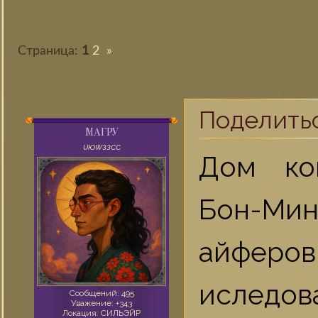
Страница:
1
2
»
Поделить
МАГРУ
UЮWЗЗСС
Дом ко
Бон-Ми
айфер
иследо
Сообщений:
495
Уважение:
+343
Локация:
СИЛЬЭЙР