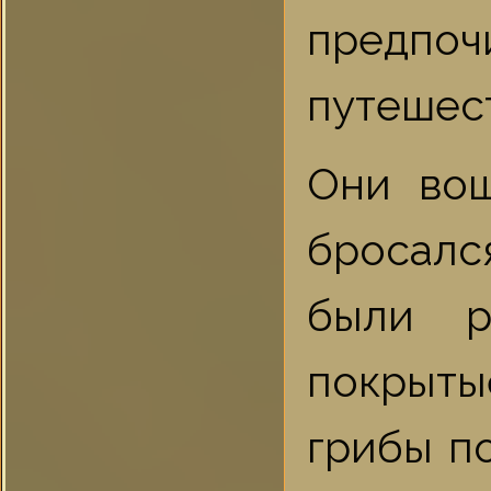
предпо
путешест
Они вош
бросалс
были р
покрыты
грибы п