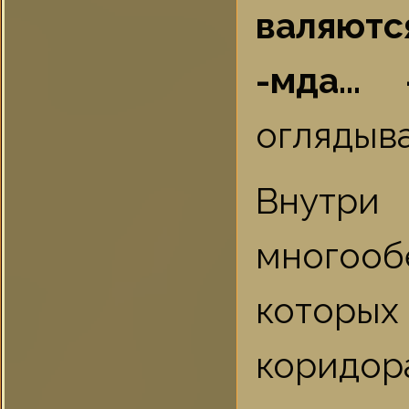
валяютс
-мда... 
оглядыва
Внутри
многоо
которы
коридор