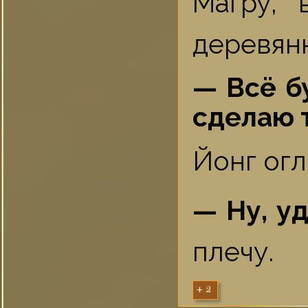
Магру, 
деревянн
— Всё бу
сделаю т
Йонг огл
— Ну, уд
плечу.
+2