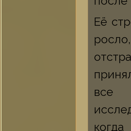
после 
Её ст
росл
отст
приня
все 
исслед
когда