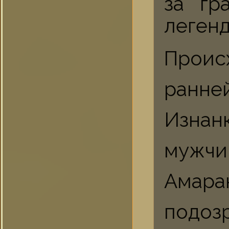
за гр
леген
Проис
ранне
Изнанк
мужчи
Амар
подоз