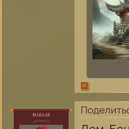
0
Поделить
MARAAS
gAЮЮЮUЗ