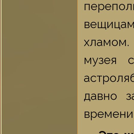
переп
вещица
хламом.
музея с
астроля
давно 
времени