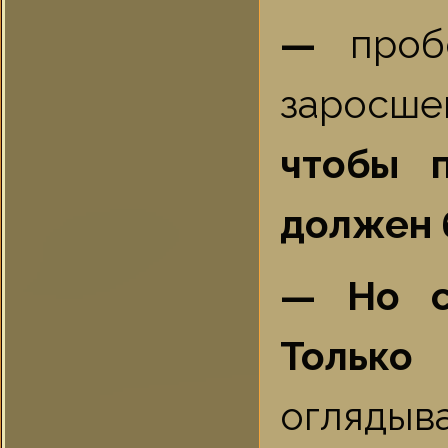
—
проб
заросше
чтобы 
должен 
— Но со
Тольк
оглядыва