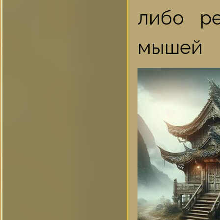
либо р
мышей