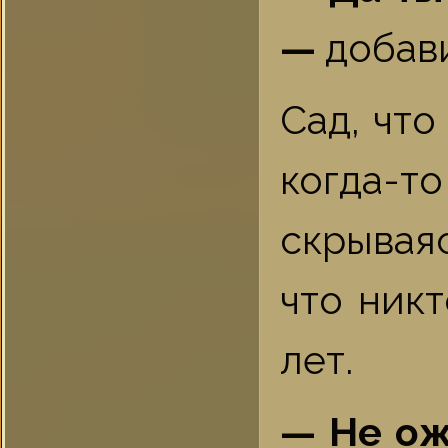
—
добав
Сад, что
когда-т
скрывая
что ник
лет.
— Не ожи