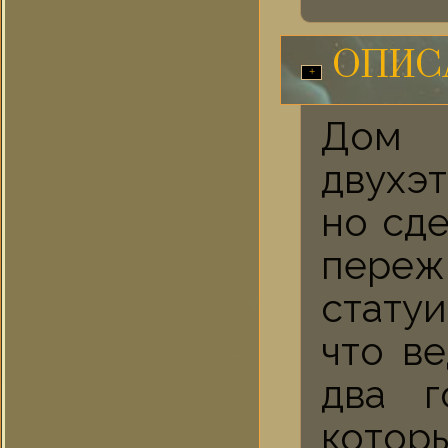
ОПИСА
Дом 
двухэ
но сд
переж
стату
что ве
два г
котор