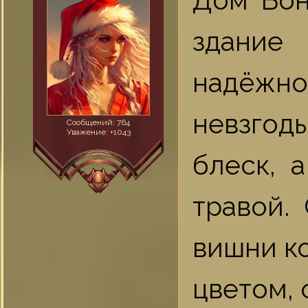
Дом Бон
здание 
надёжно
невзгод
Сообщений:
764
Уважение:
+1043
блеск, 
травой.
вишни к
цветом, 