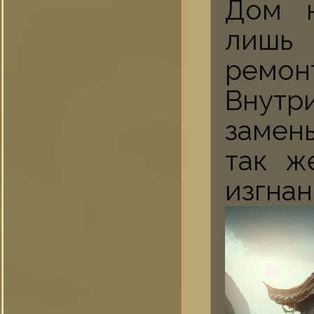
Дом н
лишь
ремонт
Внутр
замен
так ж
изгна