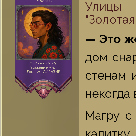
UЮWЗЗСС
Улицы 
"Золотая
‌‍— Это 
дом снар
Сообщений:
495
Уважение:
+343
стенам 
Локация:
СИЛЬЭЙР
некогда 
Магру с
калитк