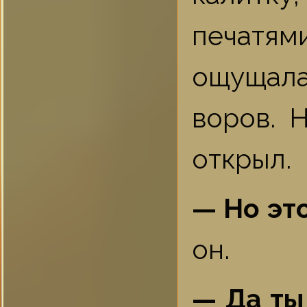
печатя
ощущал
воров. 
открыл.
— Но эт
он.
— Да ты