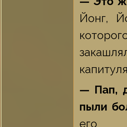
— Это ж
Йонг, Й
которог
закашля
капитуля
— Пап, 
пыли бо
его г