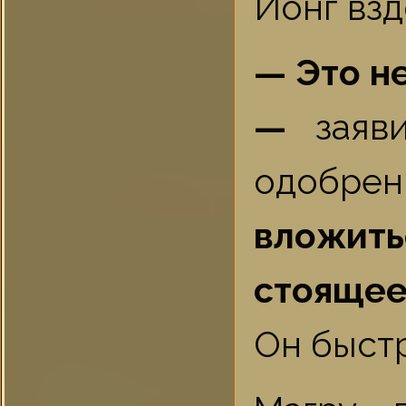
Йонг взд
— Это не
—
заяви
одобре
вложить
стоящее.
Он быстр