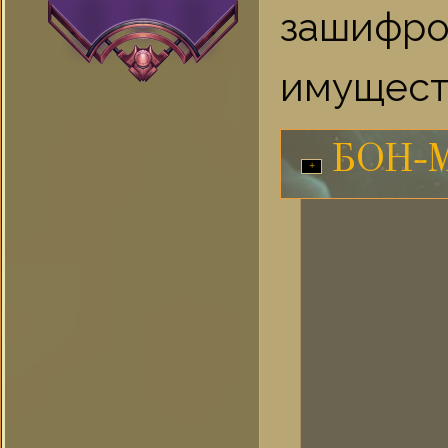
зашифро
имуществ
БОН-