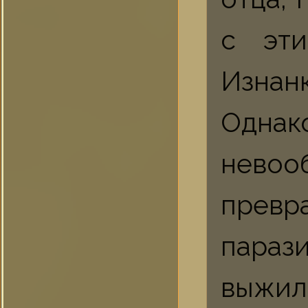
с эти
Изнанк
Одна
невоо
прев
параз
выжил