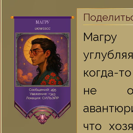
Поделить
МАГРУ
UЮWЗЗСС
Магру 
углубля
когда-т
не ос
Сообщений:
495
Уважение:
+343
Локация:
СИЛЬЭЙР
авантюр
что хоз