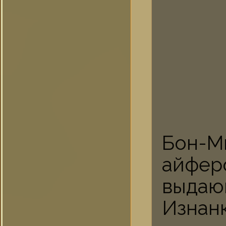
Бон-М
айфер
выда
Изнан