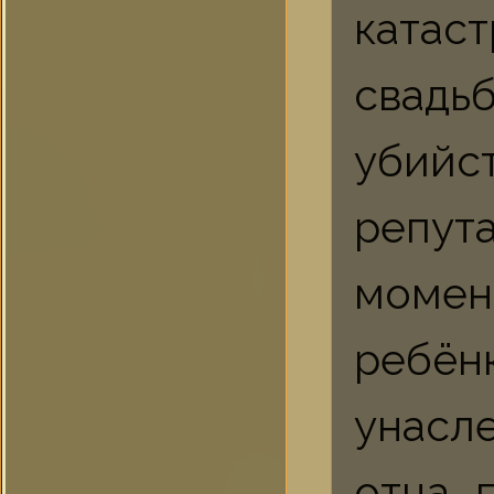
катас
свадь
убий
репут
момен
ребён
унасл
отца, 