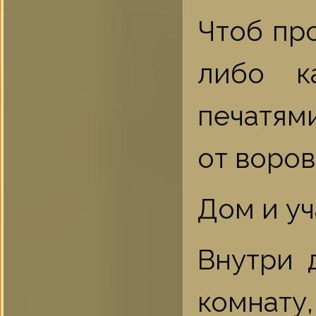
Чтоб пр
либо к
печатям
от воров
Дом и уч
Внутри 
комнату,