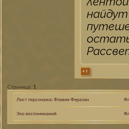
лентой
найдут
путеш
остать
Рассве
+1
Страница:
1
Лист персонажа: Флавия Фералан
Фл
Эхо воспоминаний
Фл