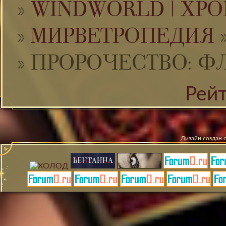
»
WINDWORLD | ХРО
»
МИРВЕТРОПЕДИЯ
»
ПРОРОЧЕСТВО: Ф
Рей
Дизайн создан 