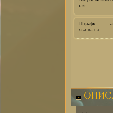
нет
Штрафы акт
свитка: нет
ОПИС