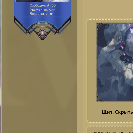
Сообщений:
66
Уважение:
+155
Локация:
Имин
Щит, Скрыть
Бонусы активног