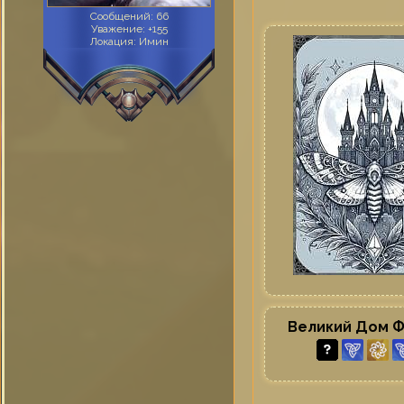
Сообщений:
66
Уважение:
+155
Локация:
Имин
Великий Дом 