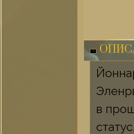
ОПИС
Йонн
Эленр
в про
статус