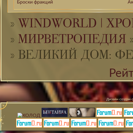
Броски фракций
Ак
»
WINDWORLD | ХРО
»
МИРВЕТРОПЕДИЯ
»
ВЕЛИКИЙ ДОМ: Ф
Рей
Дизайн создан 