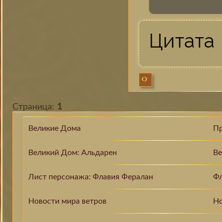
Цитата
0
Страница:
1
Великие Дома
П
Великий Дом: Альдарен
Ве
Лист персонажа: Флавия Фералан
Фл
Новости мира ветров
Но