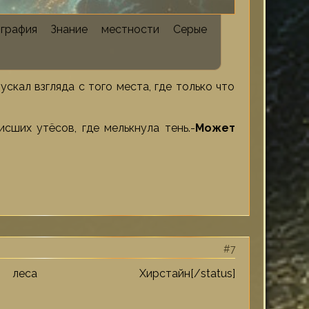
0:География Знание местности Серые
скал взгляда с того места, где только что
исших утёсов, где мелькнула тень.-
Может
7
 леса Хирстайн[/status]