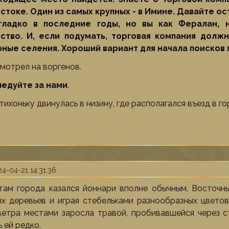
стоке. Один из самых крупных - в Имине. Давайте ос
гладко в последние годы, но вы как Фералан, 
ство. И, если подумать, торговая компания долж
рные селения. Хороший вариант для начала поисков
мотрел на воргенов.
ледуйте за нами
.
ихоньку двинулась в низину, где располагался въезд в го
4-04-21 14:31:36
там города казался йоннари вполне обычным. Восточны
ых деревьев и играя стебельками разнообразных цветов
ветра местами заросла травой, пробивавшейся через с
 ей редко.