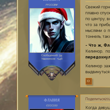
КЕЛИМОР
FFСССВW
Свежий горн
плавно спус
по центру, 
что за приб
мыслями о п
тоннель, так
- Что ж, Ф
Келимор, п
Сообщений:
94
передохнул
Уважение:
+146
Келимор заж
выдвинуться
0
Поделиться
202
ФЛАВИЯ
ССССЗЗЗ
Когда девуш