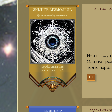
Поделиться
202
ЗИМНЕЕ БЕЗМОЛВИЕ
Хранитель Формен-хота
Имин - круп
Один из тре
Сообщений:
148
полно народу
Уважение:
+140
+1
Поделиться
202