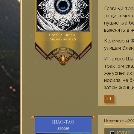
Главный тра
люди, а мес
пушистые бе
выяснять, в 
Сообщений:
148
Уважение:
+140
Келимор и Фл
улицам Эленр
И только Ша
трактом ска
же успел их 
носила, не б
затем женщин
+1
Поделиться
202
ШАО-ТАО
ЗЗССВВ