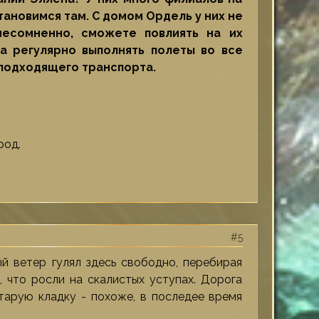
тановимся там. С домом Ордель у них не
несомненно, сможете повлиять на их
на регулярно выполнять полеты во все
 подходящего транспорта.
род.
5
й ветер гулял здесь свободно, перебирая
, что росли на скалистых уступах. Дорога
тарую кладку - похоже, в последее время