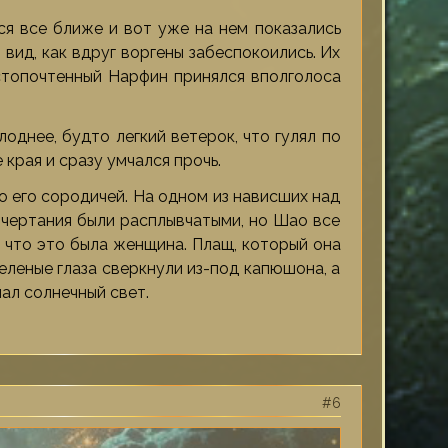
ся все ближе и вот уже на нем показались
вид, как вдруг воргены забеспокоились. Их
стопочтенный Нарфин принялся вполголоса
однее, будто легкий ветерок, что гулял по
 края и сразу умчался прочь.
о его сородичей. На одном из нависших над
очертания были расплывчатыми, но Шао все
, что это была женщина. Плащ, который она
зеленые глаза сверкнули из-под капюшона, а
пал солнечный свет.
6