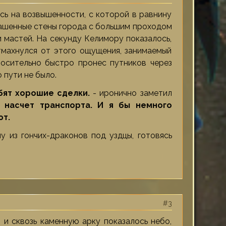
сь на возвышенности, с которой в равнину
рашенные стены города с большим проходом
 мастей. На секунду Келимору показалось,
тмахнулся от этого ощущения, занимаемый
носительно быстро пронес путников через
 пути не было.
бят хорошие сделки.
- иронично заметил
насчет транспорта. И я бы немного
ют.
у из гончих-драконов под уздцы, готовясь
3
 и сквозь каменную арку показалось небо,