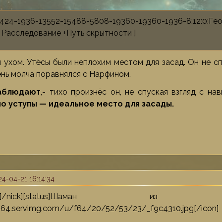
17424-1936-13552-15488-5808-19360-19360-1936-8:12:
 Расследование +Путь скрытности ]
 ухом. Утёсы были неплохим местом для засад. Он не спу
ень молча поравнялся с Нарфином.
наблюдают
,- тихо произнёс он, не спуская взгляд с нав
но уступы — идеальное место для засады.
4-04-21 16:14:34
Нарфин[/nick][status]Шаман из
//i64.servimg.com/u/f64/20/52/53/23/_f9c4310.jpg[/icon]