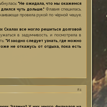
ыбнулась:
"Не ожидала, что мы окажемся
 длился чуть дольше."
Флавия спешилась,
окаивающе провела рукой по чёрной чешуе,
ых Скалах все могло решиться долговой
ужаться в задумчивость, и посмотрела в
ть:
"И заодно следует узнать, где можно
тоже не откажусь от отдыха, пока есть
4
ании Эллена? У них много филиалов на