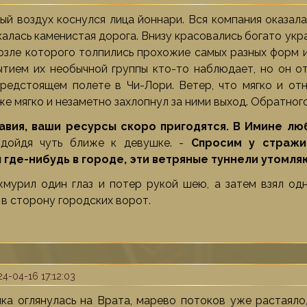
ый воздух коснулся лица йоннари. Вся компания оказала
калась каменистая дорога. Внизу красовались богато ук
возле которого толпились прохожие самых разных форм и
ытием их необычной группы кто-то наблюдает, но он о
редстоящем полете в Чи-Лори. Ветер, что мягко и от
же мягко и незаметно захлопнул за ними выход. Обратного
лавия, ваши ресурсы скоро пригодятся. В Имине лю
одойдя чуть ближе к девушке. -
Спросим у стражи 
 где-нибудь в городе, эти ветряные туннели утомля
мурил один глаз и потер рукой шею, а затем взял одн
 в сторону городских ворот.
4-04-16 17:12:03
ка оглянулась на Врата, марево потоков уже растаяло,