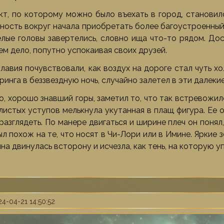
кт, по которому можно было въехать в город, становил
тность вокруг начала приобретать более багоустроенный 
лые головы завертелись, словно ища что-то рядом. До
чем дело, попутно успокаивая своих друзей.
авия почувствовали, как воздух на дороге стал чуть хол
инга в беззвездную ночь, случайно залетел в эти далекие
о, хорошо знавший горы, заметил то, что так встревожил
листых уступов мелькнула укутанная в плащ фигура. Ее 
разглядеть. По манере двигаться и ширине плеч он понял
ыл похож на те, что носят в Чи-Лори или в Имине. Яркие 
а двинулась всторону и исчезла, как тень, на которую у
4-04-21 14:50:52