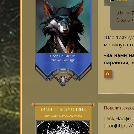
КУБЫ
[dice=
Скалы +
Шао тряхнул
мелькнула т
-За нами 
Сообщений:
81
Уважение:
+96
паранойя, 
0
Поделиться
202
ЗИМНЕЕ БЕЗМОЛВИЕ
Хранитель Формен-хота
[nick]
[icon]https: