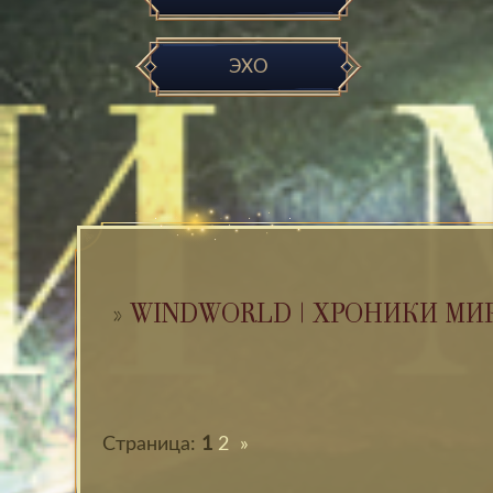
ЭХО
»
WINDWORLD | ХРОНИКИ МИ
Страница:
1
2
»