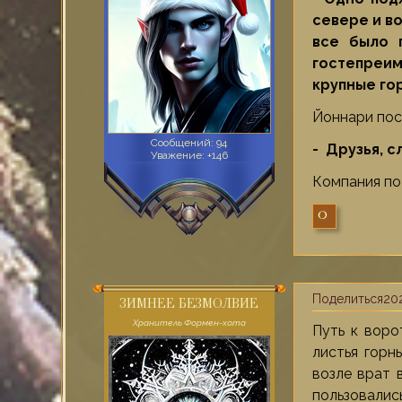
севере и во
все было 
гостепреим
крупные го
Йоннари пос
Сообщений:
94
- Друзья, с
Уважение:
+146
Компания пот
0
Поделиться
202
ЗИМНЕЕ БЕЗМОЛВИЕ
Хранитель Формен-хота
Путь к воро
листья горн
возле врат 
пользовались