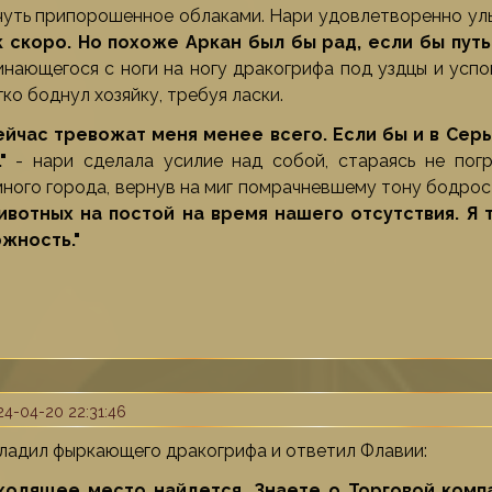
 чуть припорошенное облаками. Нари удовлетворенно ул
к скоро. Но похоже Аркан был бы рад, если бы путь
инающегося с ноги на ногу дракогрифа под уздцы и усп
гко боднул хозяйку, требуя ласки.
ейчас тревожат меня менее всего. Если бы и в Сер
"
- нари сделала усилие над собой, стараясь не погр
ного города, вернув на миг помрачневшему тону бодрос
ивотных на постой на время нашего отсутствия. Я 
жность."
4-04-20 22:31:46
ладил фыркающего дракогрифа и ответил Флавии:
ходящее место найдется. Знаете о Торговой комп