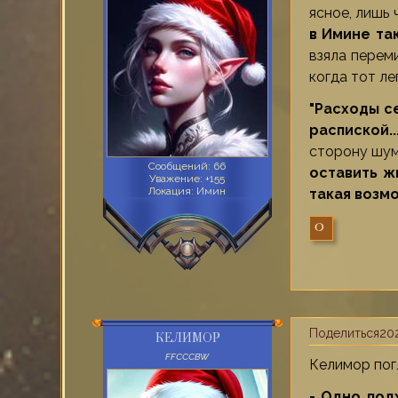
ясное, лишь
в Имине та
взяла перем
когда тот ле
"Расходы с
распиской...
сторону шум
Сообщений:
66
оставить ж
Уважение:
+155
Локация:
Имин
такая возмо
0
Поделиться
202
КЕЛИМОР
FFСССВW
Келимор пог
- Одно под