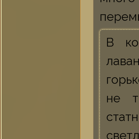
перем
В ко
лав
горь
не т
стат
свет