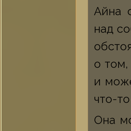
Айна 
над с
обсто
о том,
и мож
что-то
Она м