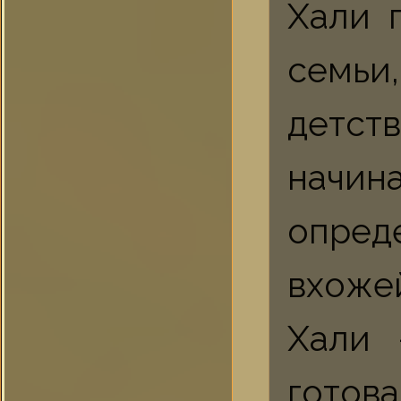
Хали 
семьи
детст
начин
опред
вхоже
Хали 
готов