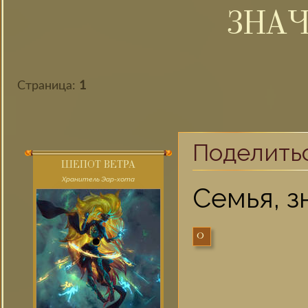
ЗНА
Страница:
1
Поделить
ШЕПОТ ВЕТРА
Хранитель Эар-хота
Семья, з
0