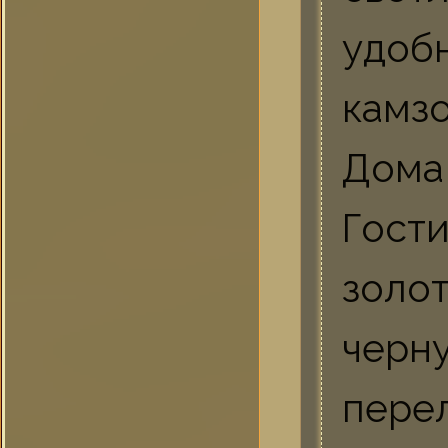
удоб
камз
Дома 
Гост
золо
черн
пере