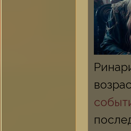
Ринар
возра
событ
после