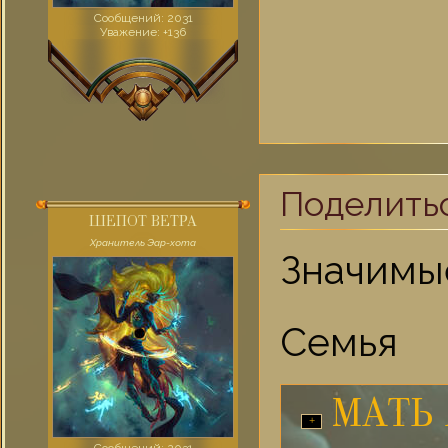
Сообщений:
2031
Уважение:
+136
Поделить
ШЕПОТ ВЕТРА
Хранитель Эар-хота
Значимы
Семья
МАТЬ