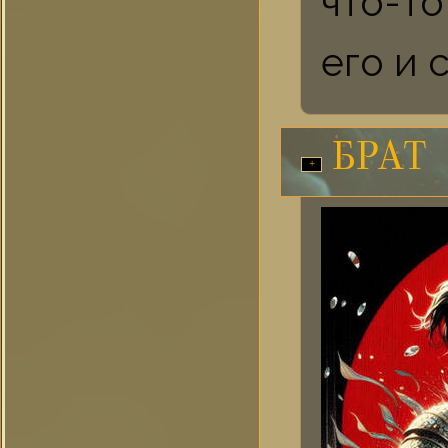
что-т
его и 
БРАТ