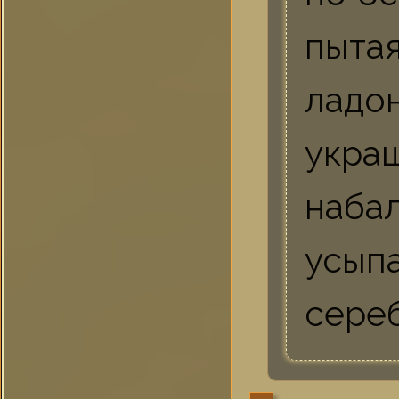
пыта
ладо
укр
наба
усы
сере