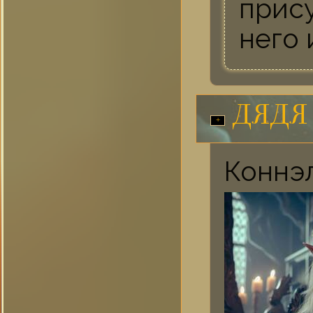
прис
него 
ДЯДЯ
Коннэл