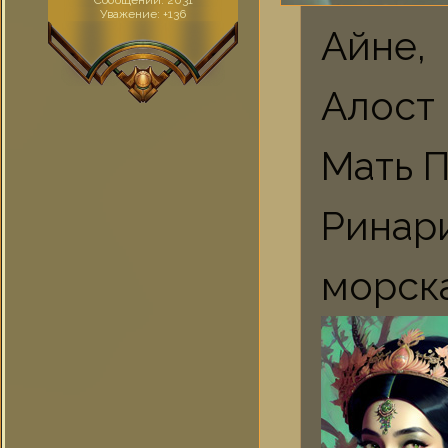
Сообщений:
2031
Уважение:
+136
Айне,
Алост
Мать 
Ринар
морск