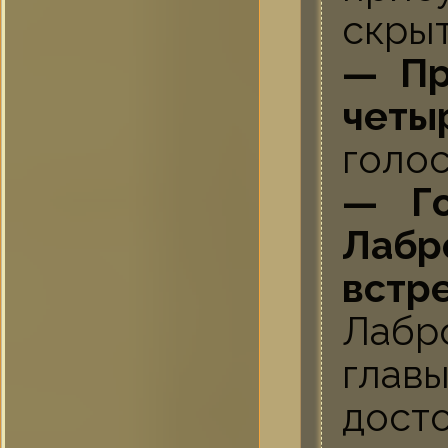
скрыт
— Пр
четы
голо
— Го
Лабр
встре
Лабр
глав
дост