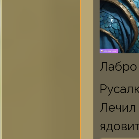
Лабро
Русал
Лечил
ядови