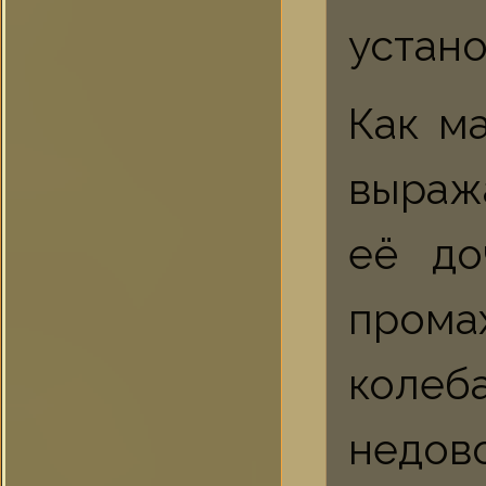
устан
Как м
выража
её до
пром
коле
недово