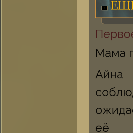
ЕЩ
Перво
Мама п
Айна
соблю
ожидае
её о