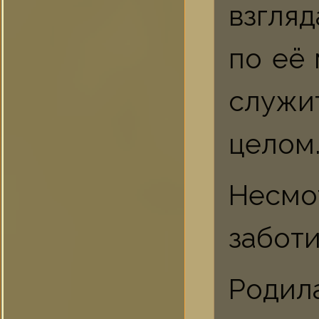
взгля
по её
служи
целом
Несмо
заботи
Родил