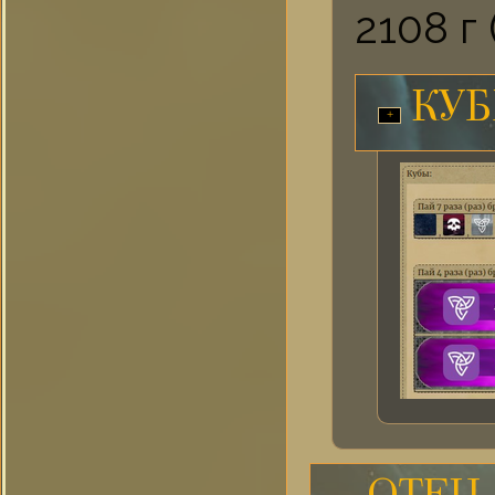
2108 г
КУ