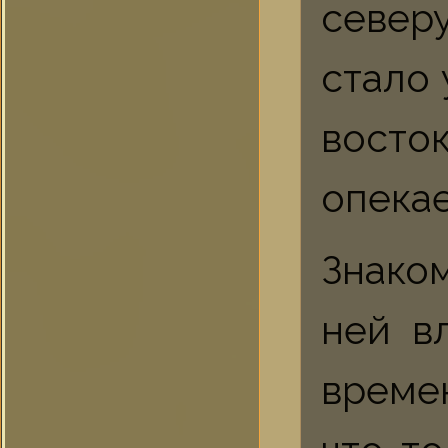
северу
стало 
восто
опекае
Знако
ней в
време