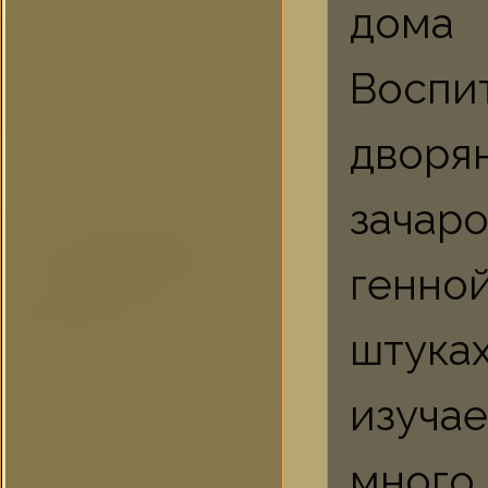
дома
Восп
дворя
зачар
генн
штука
изуча
мног