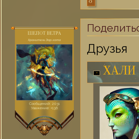
0
Поделить
ШЕПОТ ВЕТРА
Хранитель Эар-хота
Друзья
ХАЛИ
Сообщений:
2031
Уважение:
+136