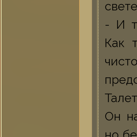
свет
- И 
Как 
чист
пред
Талет
Он н
но б