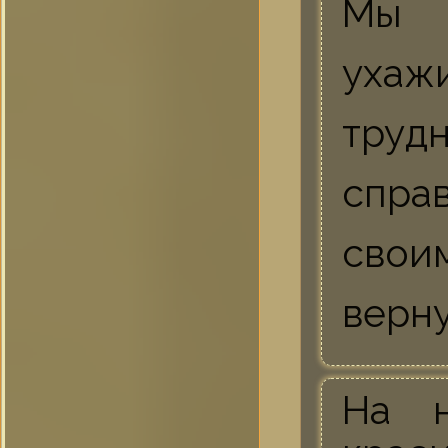
Мы п
ухаж
труд
спра
свои
верну
На н