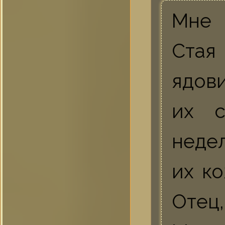
Мне 
Стая
ядови
их с
недел
их к
Отец,