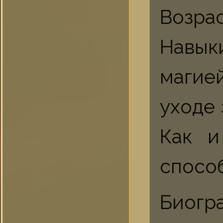
Возрас
Навык
магие
уходе
Как и
способ
Биогр