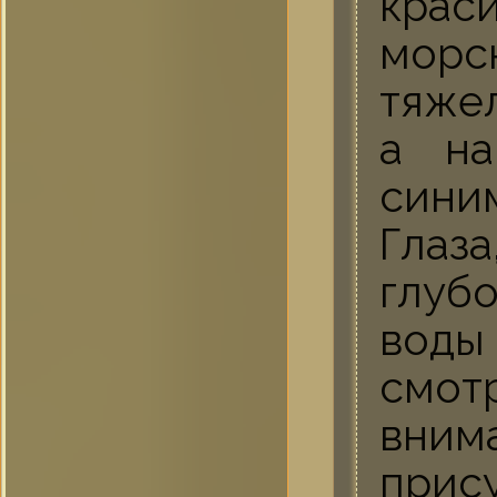
крас
морс
тяже
а на
сини
Глаз
глуб
воды
смо
вни
прис